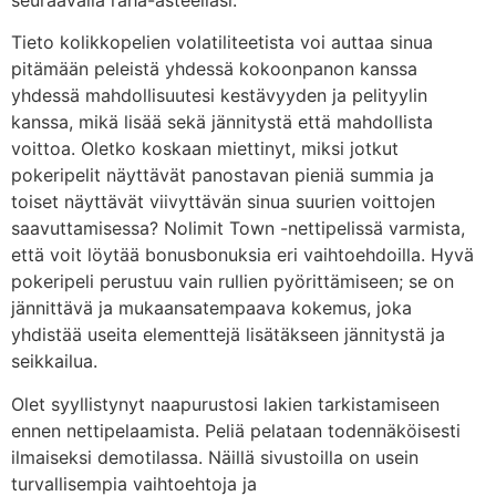
Tieto kolikkopelien volatiliteetista voi auttaa sinua
pitämään peleistä yhdessä kokoonpanon kanssa
yhdessä mahdollisuutesi kestävyyden ja pelityylin
kanssa, mikä lisää sekä jännitystä että mahdollista
voittoa. Oletko koskaan miettinyt, miksi jotkut
pokeripelit näyttävät panostavan pieniä summia ja
toiset näyttävät viivyttävän sinua suurien voittojen
saavuttamisessa? Nolimit Town -nettipelissä varmista,
että voit löytää bonusbonuksia eri vaihtoehdoilla. Hyvä
pokeripeli perustuu vain rullien pyörittämiseen; se on
jännittävä ja mukaansatempaava kokemus, joka
yhdistää useita elementtejä lisätäkseen jännitystä ja
seikkailua.
Olet syyllistynyt naapurustosi lakien tarkistamiseen
ennen nettipelaamista. Peliä pelataan todennäköisesti
ilmaiseksi demotilassa. Näillä sivustoilla on usein
turvallisempia vaihtoehtoja ja