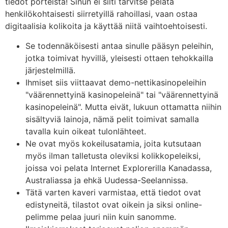
tiedot porteista! Sinun ei silti tarvitse pelata
henkilökohtaisesti siirretyillä rahoillasi, vaan ostaa
digitaalisia kolikoita ja käyttää niitä vaihtoehtoisesti.
Se todennäköisesti antaa sinulle pääsyn peleihin,
jotka toimivat hyvillä, yleisesti ottaen tehokkailla
järjestelmillä.
Ihmiset siis viittaavat demo-nettikasinopeleihin
"väärennettyinä kasinopeleinä" tai "väärennettyinä
kasinopeleinä". Mutta eivät, lukuun ottamatta niihin
sisältyviä lainoja, nämä pelit toimivat samalla
tavalla kuin oikeat tulonlähteet.
Ne ovat myös kokeilusatamia, joita kutsutaan
myös ilman talletusta oleviksi kolikkopeleiksi,
joissa voi pelata Internet Explorerilla Kanadassa,
Australiassa ja ehkä Uudessa-Seelannissa.
Tätä varten kaveri varmistaa, että tiedot ovat
edistyneitä, tilastot ovat oikein ja siksi online-
pelimme pelaa juuri niin kuin sanomme.