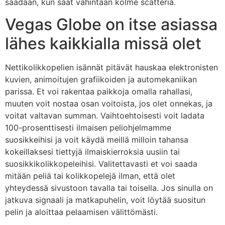
saadaan, kun saat vähintään kolme scatteria.
Vegas Globe on itse asiassa
lähes kaikkialla missä olet
Nettikolikkopelien isännät pitävät hauskaa elektronisten
kuvien, animoitujen grafiikoiden ja automekaniikan
parissa. Et voi rakentaa paikkoja omalla rahallasi,
muuten voit nostaa osan voitoista, jos olet onnekas, ja
voitat valtavan summan. Vaihtoehtoisesti voit ladata
100-prosenttisesti ilmaisen peliohjelmamme
suosikkeihisi ja voit käydä meillä milloin tahansa
kokeillaksesi tiettyjä ilmaiskierroksia uusiin tai
suosikkikolikkopeleihisi. Valitettavasti et voi saada
mitään peliä tai kolikkopelejä ilman, että olet
yhteydessä sivustoon tavalla tai toisella. Jos sinulla on
jatkuva signaali ja matkapuhelin, voit löytää suositun
pelin ja aloittaa pelaamisen välittömästi.