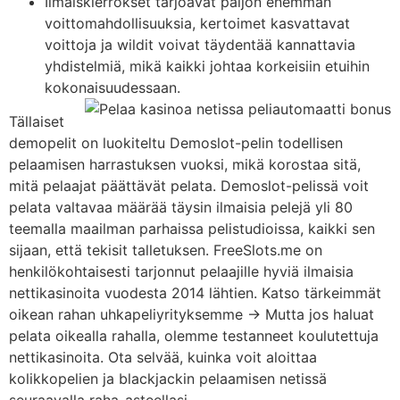
Ilmaiskierrokset tarjoavat paljon enemmän
voittomahdollisuuksia, kertoimet kasvattavat
voittoja ja wildit voivat täydentää kannattavia
yhdistelmiä, mikä kaikki johtaa korkeisiin etuihin
kokonaisuudessaan.
Tällaiset
demopelit on luokiteltu Demoslot-pelin todellisen
pelaamisen harrastuksen vuoksi, mikä korostaa sitä,
mitä pelaajat päättävät pelata. Demoslot-pelissä voit
pelata valtavaa määrää täysin ilmaisia ​​pelejä yli 80
teemalla maailman parhaissa pelistudioissa, kaikki sen
sijaan, että tekisit talletuksen. FreeSlots.me on
henkilökohtaisesti tarjonnut pelaajille hyviä ilmaisia ​​
nettikasinoita vuodesta 2014 lähtien. Katso tärkeimmät
oikean rahan uhkapeliyrityksemme → Mutta jos haluat
pelata oikealla rahalla, olemme testanneet koulutettuja
nettikasinoita. Ota selvää, kuinka voit aloittaa
kolikkopelien ja blackjackin pelaamisen netissä
seuraavalla raha-asteellasi.