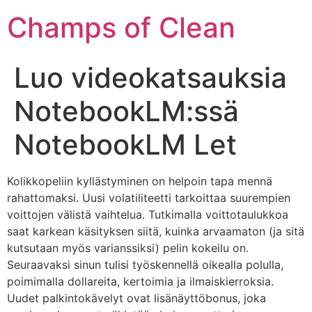
Champs of Clean
Luo videokatsauksia
NotebookLM:ssä
NotebookLM Let
Kolikkopeliin kyllästyminen on helpoin tapa mennä
rahattomaksi. Uusi volatiliteetti tarkoittaa suurempien
voittojen välistä vaihtelua. Tutkimalla voittotaulukkoa
saat karkean käsityksen siitä, kuinka arvaamaton (ja sitä
kutsutaan myös varianssiksi) pelin kokeilu on.
Seuraavaksi sinun tulisi työskennellä oikealla polulla,
poimimalla dollareita, kertoimia ja ilmaiskierroksia.
Uudet palkintokävelyt ovat lisänäyttöbonus, joka