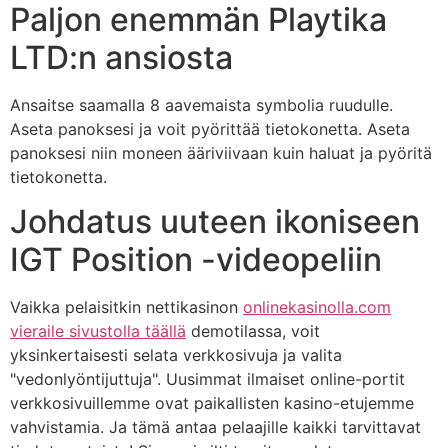
Paljon enemmän Playtika
LTD:n ansiosta
Ansaitse saamalla 8 aavemaista symbolia ruudulle.
Aseta panoksesi ja voit pyörittää tietokonetta. Aseta
panoksesi niin moneen ääriviivaan kuin haluat ja pyöritä
tietokonetta.
Johdatus uuteen ikoniseen
IGT Position -videopeliin
Vaikka pelaisitkin nettikasinon
onlinekasinolla.com
vieraile sivustolla täällä
demotilassa, voit
yksinkertaisesti selata verkkosivuja ja valita
"vedonlyöntijuttuja". Uusimmat ilmaiset online-portit
verkkosivuillemme ovat paikallisten kasino-etujemme
vahvistamia. Ja tämä antaa pelaajille kaikki tarvittavat