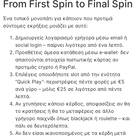
From First Spin to Final Spin
Ένα τυπικό μονοπάτι για κάποιον που προτιμά
σύντομες εκρήξεις μοιάζει με αυτό:
Δημιουργείς λογαριασμό γρήγορα μέσω email ή
social login – παίρνει λιγότερο από ένα λεπτό.
Προσθέτεις άμεσα κατάθεση μέσω e‑wallet· δεν
απαιτούνται στοιχεία πιστωτικής κάρτας αν
προτιμάς crypto ή PayPal.
Επιλέγεις οποιοδήποτε slot από την ενότητα
“Quick Play”· περιστρέφεις πέντε φορές με €5
ανά γύρο – μόλις €25 σε λιγότερο από πέντε
λεπτά.
Αν χτυπήσεις κάποιο κέρδος, αποφασίζεις αν θα
το κρατήσεις ή θα το μεταφέρεις σε άλλο
γρήγορο παιχνίδι όπως blackjack ή roulette – και
πάλι σε δευτερόλεπτα.
Αν δεν είσαι ικανοποιημένος με τα κέρδη μετά