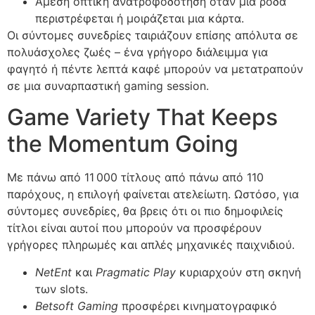
Άμεση οπτική ανατροφοδότηση όταν μια ρόδα
περιστρέφεται ή μοιράζεται μια κάρτα.
Οι σύντομες συνεδρίες ταιριάζουν επίσης απόλυτα σε
πολυάσχολες ζωές – ένα γρήγορο διάλειμμα για
φαγητό ή πέντε λεπτά καφέ μπορούν να μετατραπούν
σε μια συναρπαστική gaming session.
Game Variety That Keeps
the Momentum Going
Με πάνω από 11 000 τίτλους από πάνω από 110
παρόχους, η επιλογή φαίνεται ατελείωτη. Ωστόσο, για
σύντομες συνεδρίες, θα βρεις ότι οι πιο δημοφιλείς
τίτλοι είναι αυτοί που μπορούν να προσφέρουν
γρήγορες πληρωμές και απλές μηχανικές παιχνιδιού.
NetEnt
και
Pragmatic Play
κυριαρχούν στη σκηνή
των slots.
Betsoft Gaming
προσφέρει κινηματογραφικό