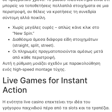
μπορείς να τοποθετήσεις πολλαπλά στοιχήματα σε μια
περιστροφή, αν θέλεις να κρατήσεις τη συνεδρία
σύντομη αλλά ποικίλη.
Χωρίς μεγάλες ουρές – απλώς κάνε κλικ στο
“New Spin.”
Διαθέσιμα άμεσα διάφορα είδη στοιχημάτων
(straight, split, street).
Οι πληρωμές πραγματοποιούνται αμέσως μετά
από κάθε περιστροφή.
Αυτή η ρύθμιση μοιάζει σχεδόν με παρακολούθηση
ενός high‑speed montage τύχης.
Live Games for Instant
Action
Η ενότητα live casino επεκτείνει την ιδέα του
γρήγορου παιχνιδιού πέρα από τα slots και τα τραπέζια.