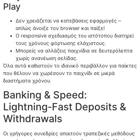
Play
Δεν χρειάζεται να κατεβάσεις εφαρμογές –
απλώς άνοιξε τον browser και παίξε!
Ο responsive σχεδιασμός του ιστότοπου διατηρεί
τους χρόνους φόρτωσης ελάχιστους.
Μπορείς να αλλάζεις παιχνίδια σε δευτερόλεπτα
χωρίς ανανέωση σελίδας.
Όλα αυτά καθιστούν το ιδανικό περιβάλλον για παίκτες
που θέλουν να χωρέσουν το παιχνίδι σε μικρά
διαστήματα χρόνου.
Banking & Speed:
Lightning‑Fast Deposits &
Withdrawals
Οι γρήγορες συνεδρίες απαιτούν τραπεζικές μεθόδους