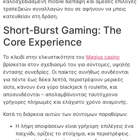
καλοσχεδιασμένη mobile διεπαφή και άμεσες επιλογές
τραπεζικών συναλλαγών που σε αφήνουν να μπεις
κατευθείαν στη δράση.
Short‑Burst Gaming: The
Core Experience
Το κλειδί στην ελκυστικότητα του
Magius casino
βρίσκεται στον σχεδιασμό του για σύντομες, υψηλής
έντασης συνεδρίες. Οι παίκτες συνήθως συνδέονται
για πέντε έως δέκα λεπτά, περιστρέφουν μερικές
slots, κάνουν ένα γύρο blackjack ή roulette, και
αποσυνδέονται – απολαμβάνοντας ταυτόχρονα
γρήγορες πληρωμές και ελάχιστο χρόνο αναμονής.
Κατά τη διάρκεια αυτών των σύντομων παραθύρων:
Η λήψη αποφάσεων είναι γρήγορη· επιλέγεις ένα
παιχνίδι, ορίζεις το στοίχημα, και περιστρέφεις.