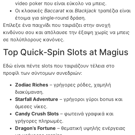
video poker που είναι εύκολο να μπεις.
Οι κλασικές
Baccarat
και
Blackjack
τραπέζια είναι
έτοιμα για single‑round δράση.
Επίλεξε ένα παιχνίδι που ταιριάζει στην ανοχή
κινδύνου σου και απόλαυσε την έξαψη χωρίς να μπεις
σε πολύπλορους κανόνες.
Top Quick‑Spin Slots at Magius
Εδώ είναι πέντε slots που ταιριάζουν τέλεια στο
προφίλ των σύντομων συνεδριών:
Zodiac Riches
– γρήγορες ρόδες, χαμηλή
διακύμανση.
Starfall Adventure
– γρήγοροι γύροι bonus και
άμεσες νίκες.
Candy Crush Slots
– φωτεινά γραφικά και
γρήγορες πληρωμές.
Dragon’s Fortune
– θεματική υψηλής ενέργειας