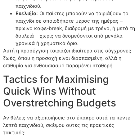
παιχνιδιού.
Ευελιξία:
Οι παίκτες μπορούν να ταιριάξουν το
παιχνίδι σε οποιοδήποτε μέρος της ημέρας –
πρωινό καφε‑break, διαδρομή με τρένο, ή μετά τη
δουλειά – χωρίς να δεσμεύονται από μεγάλα
χρονικά ή χρηματικά όρια.
Αυτή η προσέγγιση ταιριάζει ιδιαίτερα στις σύγχρονες
ζωές, όπου η προσοχή είναι διασπασμένη, αλλά η
επιθυμία για ενθουσιασμό παραμένει σταθερή.
Tactics for Maximising
Quick Wins Without
Overstretching Budgets
Αν θέλεις να αξιοποιήσεις στο έπακρο αυτά τα πέντε
λεπτά παιχνιδιού, σκέψου αυτές τις πρακτικές
τακτικές: