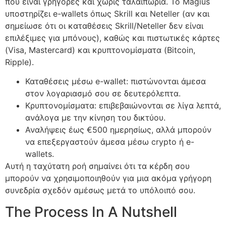
που είναι γρήγορες και χωρίς ταλαιπωρία. Το Magius
υποστηρίζει e-wallets όπως Skrill και Neteller (αν και
σημείωσε ότι οι καταθέσεις Skrill/Neteller δεν είναι
επιλέξιμες για μπόνους), καθώς και πιστωτικές κάρτες
(Visa, Mastercard) και κρυπτονομίσματα (Bitcoin,
Ripple).
Καταθέσεις μέσω e-wallet: πιστώνονται άμεσα
στον λογαριασμό σου σε δευτερόλεπτα.
Κρυπτονομίσματα: επιβεβαιώνονται σε λίγα λεπτά,
ανάλογα με την κίνηση του δικτύου.
Αναλήψεις έως €500 ημερησίως, αλλά μπορούν
να επεξεργαστούν άμεσα μέσω crypto ή e-
wallets.
Αυτή η ταχύτατη ροή σημαίνει ότι τα κέρδη σου
μπορούν να χρησιμοποιηθούν για μια ακόμα γρήγορη
συνεδρία σχεδόν αμέσως μετά το υπόλοιπό σου.
The Process In A Nutshell