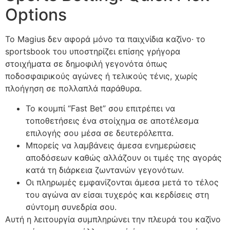
Options
Το Magius δεν αφορά μόνο τα παιχνίδια καζίνο· το
sportsbook του υποστηρίζει επίσης γρήγορα
στοιχήματα σε δημοφιλή γεγονότα όπως
ποδοσφαιρικούς αγώνες ή τελικούς τένις, χωρίς
πλοήγηση σε πολλαπλά παράθυρα.
Το κουμπί “Fast Bet” σου επιτρέπει να
τοποθετήσεις ένα στοίχημα σε αποτέλεσμα
επιλογής σου μέσα σε δευτερόλεπτα.
Μπορείς να λαμβάνεις άμεσα ενημερώσεις
αποδόσεων καθώς αλλάζουν οι τιμές της αγοράς
κατά τη διάρκεια ζωντανών γεγονότων.
Οι πληρωμές εμφανίζονται άμεσα μετά το τέλος
του αγώνα αν είσαι τυχερός και κερδίσεις στη
σύντομη συνεδρία σου.
Αυτή η λειτουργία συμπληρώνει την πλευρά του καζίνο