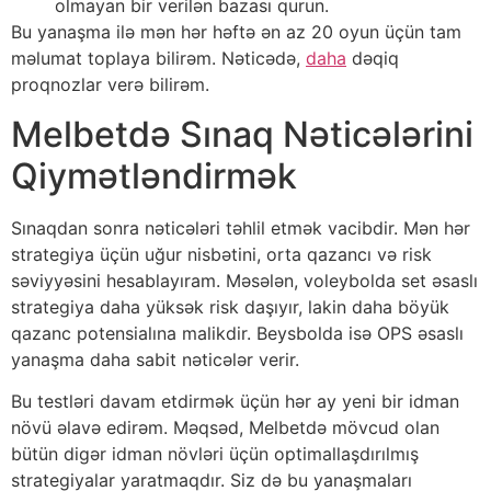
olmayan bir verilən bazası qurun.
Bu yanaşma ilə mən hər həftə ən az 20 oyun üçün tam
məlumat toplaya bilirəm. Nəticədə,
daha
dəqiq
proqnozlar verə bilirəm.
Melbetdə Sınaq Nəticələrini
Qiymətləndirmək
Sınaqdan sonra nəticələri təhlil etmək vacibdir. Mən hər
strategiya üçün uğur nisbətini, orta qazancı və risk
səviyyəsini hesablayıram. Məsələn, voleybolda set əsaslı
strategiya daha yüksək risk daşıyır, lakin daha böyük
qazanc potensialına malikdir. Beysbolda isə OPS əsaslı
yanaşma daha sabit nəticələr verir.
Bu testləri davam etdirmək üçün hər ay yeni bir idman
növü əlavə edirəm. Məqsəd, Melbetdə mövcud olan
bütün digər idman növləri üçün optimallaşdırılmış
strategiyalar yaratmaqdır. Siz də bu yanaşmaları