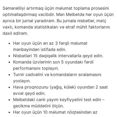
Səmərəliliyi artırmaq üçün məlumat toplama prosesini
optimallaşdırmaq vacibdir. Mən Melbetdə hər oyun üçün
ayrıca bir jurnal yaradıram. Bu jurnala nisbətlər, matç
vaxtı, komanda statistikaları və ətraf mühit faktorlarını
daxil edirəm.
Hər oyun üçün ən az 3 fərqli məlumat
mənbəyindən istifadə edin.
Nisbətləri 15 dəqiqəlik intervallarla qeyd edin.
Komanda üzvlərinin son 5 oyundakı fərdi
performansını toplayın.
Turnir cədvəlini və komandaların sıralamasını
yoxlayın.
Hava proqnozunu (yağış, külək) oyundan 2 saat
əvvəl qeyd edin.
Melbetdəki canlı yayım keyfiyyətini test edin –
gecikmə müddətini ölçün.
Hər oyun üçün 10 məlumat nöqtəsindən az