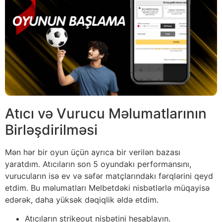
Atıcı və Vurucu Məlumatlarının
Birləşdirilməsi
Mən hər bir oyun üçün ayrıca bir verilən bazası
yaratdım. Atıcıların son 5 oyundakı performansını,
vurucuların isə ev və səfər matçlarındakı fərqlərini qeyd
etdim. Bu məlumatları Melbetdəki nisbətlərlə müqayisə
edərək, daha yüksək dəqiqlik əldə etdim.
Atıcıların strikeout nisbətini hesablayın.