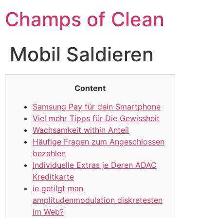
Champs of Clean
Mobil Saldieren
Content
Samsung Pay für dein Smartphone
Viel mehr Tipps für Die Gewissheit
Wachsamkeit within Anteil
Häufige Fragen zum Angeschlossen
bezahlen
Individuelle Extras je Deren ADAC
Kreditkarte
ie getilgt man
amplitudenmodulation diskretesten
im Web?