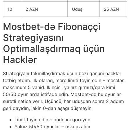
10
2 AZN
Uduş
25 AZN
Mostbet-də Fibonaççi
Strategiyasını
Optimallaşdırmaq üçün
Hacklər
Strategiyanı təkmilləşdirmək üçün bəzi qanuni hacklər
tətbiq etdim. İlk olaraq, mərc limiti təyin edin – məsələn,
maksimum 5 vahid. İkincisi, yalnız qırmızı/qara kimi
50/50 oyunlarda istifadə edin. Mostbet-də bu oyunlar
sürətli nəticə verir. Üçüncü, hər uduşdan sonra 2 addım
geri qayıdın, lakin 0-dan aşağı düşməyin.
Limit təyin edin – büdcəni qoruyun
Yalnız 50/50 oyunlar – riski azaldır