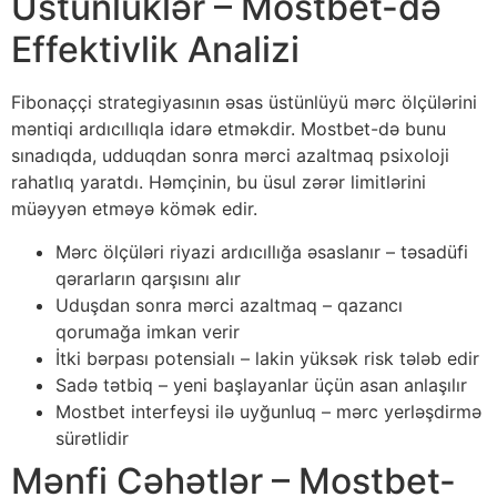
Üstünlüklər – Mostbet-də
Effektivlik Analizi
Fibonaççi strategiyasının əsas üstünlüyü mərc ölçülərini
məntiqi ardıcıllıqla idarə etməkdir. Mostbet-də bunu
sınadıqda, udduqdan sonra mərci azaltmaq psixoloji
rahatlıq yaratdı. Həmçinin, bu üsul zərər limitlərini
müəyyən etməyə kömək edir.
Mərc ölçüləri riyazi ardıcıllığa əsaslanır – təsadüfi
qərarların qarşısını alır
Uduşdan sonra mərci azaltmaq – qazancı
qorumağa imkan verir
İtki bərpası potensialı – lakin yüksək risk tələb edir
Sadə tətbiq – yeni başlayanlar üçün asan anlaşılır
Mostbet interfeysi ilə uyğunluq – mərc yerləşdirmə
sürətlidir
Mənfi Cəhətlər – Mostbet-