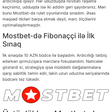
ardıcıllıqla işləyir. Hər uduzduqda növbəti rəqəmə
keçirsiniz, udduqda isə iki addım geri qayıdırsınız. Mən
bunu Mostbet-də rulet oyunlarında sınadım. Əsas
məqsəd itkiləri bərpa etmək deyil, mərc ölçülərini
optimallaşdırmaqdır.
Mostbet-də Fibonaççi ilə İlk
Sınaq
İlk sınaqda 10 AZN büdcə ilə başladım. Ardıcıllığı tətbiq
edərkən qırmızı/qara mərclərə fokuslandım. Nəticələr
göstərdi ki, strategiya qısa müddətli dalğalanmalara
qarşı sabitlik təmin edir, lakin uzun uduzma seriyalarında
büdcəni tez tükədir.