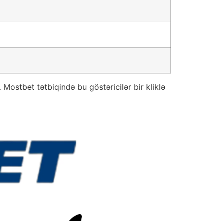
Mostbet tətbiqində bu göstəricilər bir kliklə