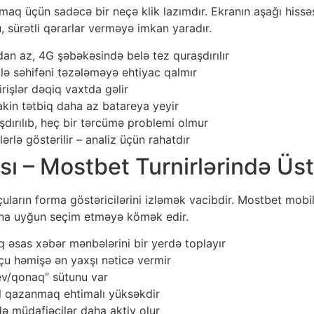
lmaq üçün sadəcə bir neçə klik lazımdır. Ekranın aşağı hissəs
u, sürətli qərarlar verməyə imkan yaradır.
an az, 4G şəbəkəsində belə tez quraşdırılır
 ilə səhifəni təzələməyə ehtiyac qalmır
irişlər dəqiq vaxtda gəlir
lakin tətbiq daha az batareya yeyir
dırılıb, heç bir tərcümə problemi olmur
ərlə göstərilir – analiz üçün rahatdır
sı – Mostbet Turnirlərində Üs
uların forma göstəricilərini izləmək vacibdir. Mostbet mob
tana uyğun seçim etməyə kömək edir.
iq əsas xəbər mənbələrini bir yerdə toplayır
nçu həmişə ən yaxşı nəticə vermir
“ev/qonaq” sütunu var
 qazanmaq ehtimalı yüksəkdir
ə müdafiəçilər daha aktiv olur