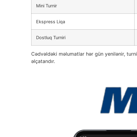
Mini Turnir
Ekspress Liqa
Dostluq Turniri
Cədvəldəki məlumatlar hər gün yenilənir, turn
əlçatandır.