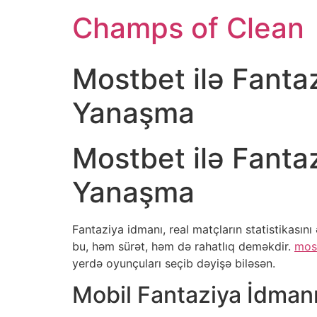
Champs of Clean
Mostbet ilə Fanta
Yanaşma
Mostbet ilə Fanta
Yanaşma
Fantaziya idmanı, real matçların statistikası
bu, həm sürət, həm də rahatlıq deməkdir.
mos
yerdə oyunçuları seçib dəyişə biləsən.
Mobil Fantaziya İdman