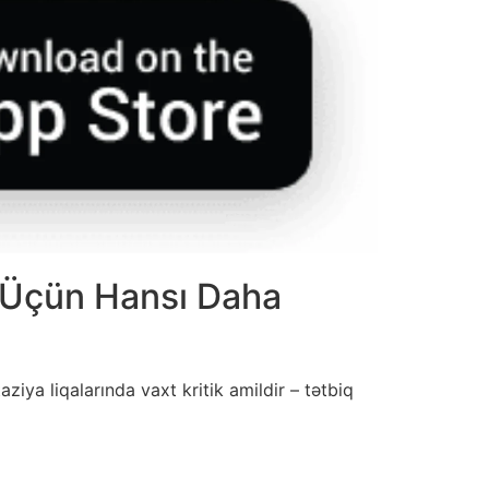
ı Üçün Hansı Daha
taziya liqalarında vaxt kritik amildir – tətbiq