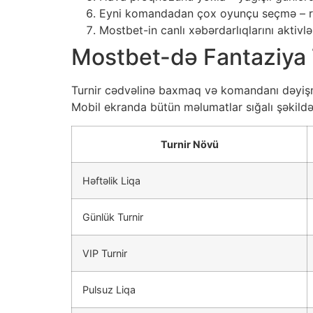
Eyni komandadan çox oyunçu seçmə – ri
Mostbet-in canlı xəbərdarlıqlarını aktivlə
Mostbet-də Fantaziya T
Turnir cədvəlinə baxmaq və komandanı dəyişmək
Mobil ekranda bütün məlumatlar sığalı şəkildə 
Turnir Növü
Həftəlik Liqa
Günlük Turnir
VIP Turnir
Pulsuz Liqa