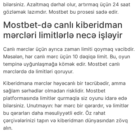
bilərsiniz. Azaltmaq dərhal olur, artırmaq üçün 24 saat
gözləmək lazımdır. Mostbet bu prosesi sadə edir.
Mostbet-də canlı kiberidman
mərcləri limitlərlə necə işləyir
Canlı mərclər üçün ayrıca zaman limiti qoymaq vacibdir.
Məsələn, hər canlı mərc üçün 10 dəqiqə limit. Bu, oyun
tempinə uyğunlaşmağa kömək edir. Mostbet canlı
mərclərdə də limitləri qoruyur.
Kiberidmana mərclər həyəcanlı bir təcrübədir, amma
sağlam sərhədlər olmadan risklidir. Mostbet
platformasında limitlər qurmaqla siz oyunu idarə edə
bilərsiniz. Unutmayın: hər mərc bir qərardır, və limitlər
bu qərarları daha məsuliyyətli edir. Öz rahat
çərçivələrinizi tapın və kiberidman dünyasından zövq
alın.