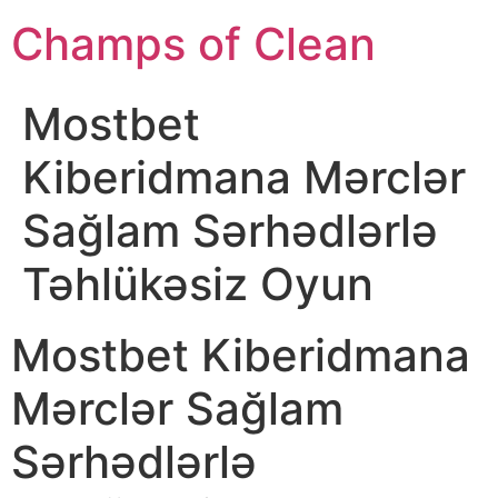
Champs of Clean
Mostbet
Kiberidmana Mərclər
Sağlam Sərhədlərlə
Təhlükəsiz Oyun
Mostbet Kiberidmana
Mərclər Sağlam
Sərhədlərlə