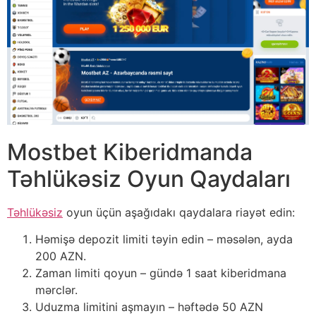
Mostbet Kiberidmanda
Təhlükəsiz Oyun Qaydaları
Təhlükəsiz
oyun üçün aşağıdakı qaydalara riayət edin:
Həmişə depozit limiti təyin edin – məsələn, ayda
200 AZN.
Zaman limiti qoyun – gündə 1 saat kiberidmana
mərclər.
Uduzma limitini aşmayın – həftədə 50 AZN