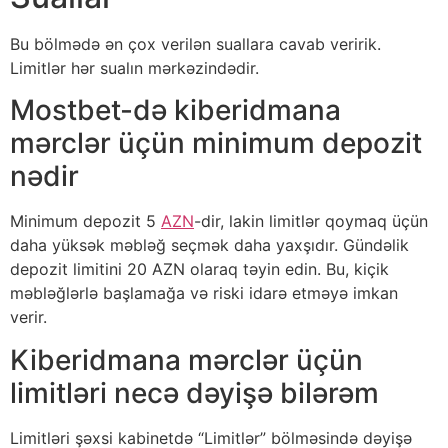
Bu bölmədə ən çox verilən suallara cavab veririk.
Limitlər hər sualın mərkəzindədir.
Mostbet-də kiberidmana
mərclər üçün minimum depozit
nədir
Minimum depozit 5
AZN
-dir, lakin limitlər qoymaq üçün
daha yüksək məbləğ seçmək daha yaxşıdır. Gündəlik
depozit limitini 20 AZN olaraq təyin edin. Bu, kiçik
məbləğlərlə başlamağa və riski idarə etməyə imkan
verir.
Kiberidmana mərclər üçün
limitləri necə dəyişə bilərəm
Limitləri şəxsi kabinetdə “Limitlər” bölməsində dəyişə