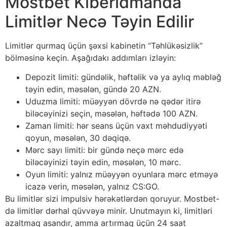
Mostbet Kiberidmanda
Limitlər Necə Təyin Edilir
Limitlər qurmaq üçün şəxsi kabinetin “Təhlükəsizlik”
bölməsinə keçin. Aşağıdakı addımları izləyin:
Depozit limiti: gündəlik, həftəlik və ya aylıq məbləğ
təyin edin, məsələn, gündə 20 AZN.
Uduzma limiti: müəyyən dövrdə nə qədər itirə
biləcəyinizi seçin, məsələn, həftədə 100 AZN.
Zaman limiti: hər seans üçün vaxt məhdudiyyəti
qoyun, məsələn, 30 dəqiqə.
Mərc sayı limiti: bir gündə neçə mərc edə
biləcəyinizi təyin edin, məsələn, 10 mərc.
Oyun limiti: yalnız müəyyən oyunlara mərc etməyə
icazə verin, məsələn, yalnız CS:GO.
Bu limitlər sizi impulsiv hərəkətlərdən qoruyur. Mostbet-
də limitlər dərhal qüvvəyə minir. Unutmayın ki, limitləri
azaltmaq asandır, amma artırmaq üçün 24 saat