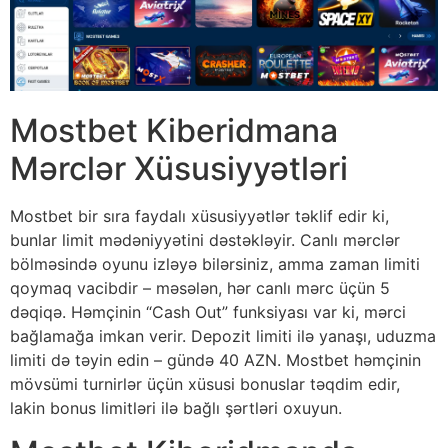
Mostbet Kiberidmana
Mərclər Xüsusiyyətləri
Mostbet bir sıra faydalı xüsusiyyətlər təklif edir ki,
bunlar limit mədəniyyətini dəstəkləyir. Canlı mərclər
bölməsində oyunu izləyə bilərsiniz, amma zaman limiti
qoymaq vacibdir – məsələn, hər canlı mərc üçün 5
dəqiqə. Həmçinin “Cash Out” funksiyası var ki, mərci
bağlamağa imkan verir. Depozit limiti ilə yanaşı, uduzma
limiti də təyin edin – gündə 40 AZN. Mostbet həmçinin
mövsümi turnirlər üçün xüsusi bonuslar təqdim edir,
lakin bonus limitləri ilə bağlı şərtləri oxuyun.