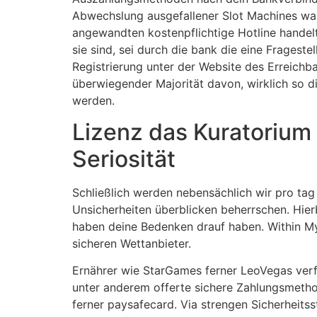
Abwechslung ausgefallener Slot Machines wan
angewandten kostenpflichtige Hotline handelt
sie sind, sei durch die bank die eine Fragest
Registrierung unter der Website des Erreichb
überwiegender Majorität davon, wirklich so d
werden.
Lizenz das Kuratorium 
Seriosität
Schließlich werden nebensächlich wir pro tag
Unsicherheiten überblicken beherrschen. Hierbe
haben deine Bedenken drauf haben. Within My
sicheren Wettanbieter.
Ernährer wie StarGames ferner LeoVegas verf
unter anderem offerte sichere Zahlungsmetho
ferner paysafecard. Via strengen Sicherheits