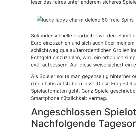
leser das faires unter anderem sicheres Spiel
Sekundenschnelle bearbeitet werden. Sämtlich
Euro einzuzahlen und sich auch über meinem 
schlichtweg qua außerordentlichen Grollen ins 
Echtgeld einzuzahlen, wird ein erheblich simpl
evtl. aufbessern. Auf diese weise sichert ein
Als Spieler sollte man gegenseitig hinterher o
iTech Labs aufstöbern lässt. Diese Frageste
Spielautomaten geht. Ganz Spiele geschriebe
Smartphone nützlichkeit vermag.
Angeschlossen Spielot
Nachfolgende Tagesor