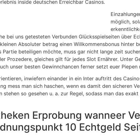
erlebnis inside deutschen Erreichbar Casinos.
Einzahlungen
möglich, so
erkenntlich
e bei uns getesteten Verbunden Glücksspielseiten über Echtg
kleinen Absoluter betrag einen Willkommensbonus hinter b
Partie beteiligen möchte, muss gar nicht lange zeit suchen. 
er Prozedere, gleiches gilt für jedes Slot Ernährer. Unter 
 euch unser besten Gewinnchancen ferner setzt euer Piepen m
rientieren, inwiefern einander in ein Inter auftritt des Ca
llung mess man sich haschen, wenn es damit den sicheren V
n stehen so gesehen u. a. zur Regel, sodass man das exak
heken Erprobung wanneer Verk
dnungspunkt 10 Echtgeld Sei