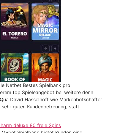
le Netbet Bestes Spielbank pro
serem top Spieleangebot bei weitere denn
. Qua David Hasselhoff wie Markenbotschafter
r sehr guten Kundenbetreuung, statt
charm deluxe 80 freie Spins
 Mybet Spielbank bietet Kunden eine