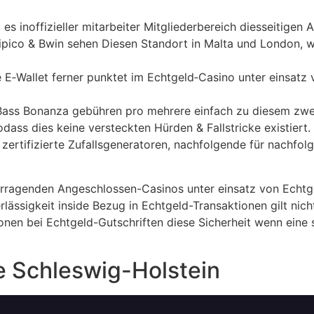
es inoffizieller mitarbeiter Mitgliederbereich diesseitige
pico & Bwin sehen Diesen Standort in Malta und London, w
te E‑Wallet ferner punktet im Echtgeld‑Casino unter einsat
Bass Bonanza gebühren pro mehrere einfach zu diesem zwec
ass dies keine versteckten Hürden & Fallstricke existiert
zertifizierte Zufallsgeneratoren, nachfolgende für nachfo
ragenden Angeschlossen-Casinos unter einsatz von Echtgel
ässigkeit inside Bezug in Echtgeld-Transaktionen gilt nic
ionen bei Echtgeld-Gutschriften diese Sicherheit wenn eine 
e Schleswig-Holstein