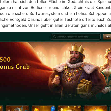
tellern hat sich den tollen Fläche im Gedächtnis der Spiel
ganze nicht vor. Bedienerfreundlichkeit & ein kraut Kunde
 euch die sichere Softwaresystem und ein hohes Schoppen an
che Echtgeld Casinos über guter Testnote offerte euch Zuv
ungsmethoden. Unser geht in allen Geräten ganz mühelos a