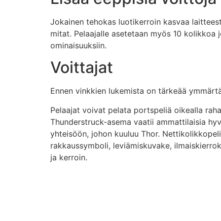
Jokainen tehokas luotikerroin kasvaa laittee
mitat. Pelaajalle asetetaan myös 10 kolikkoa jok
ominaisuuksiin.
Voittajat
Ennen vinkkien lukemista on tärkeää ymmärtä
Pelaajat voivat pelata portspeliä oikealla raha
Thunderstruck-asema vaatii ammattilaisia ​​hy
ilmaiskierrokset, kannustinpeli ja kerroin.