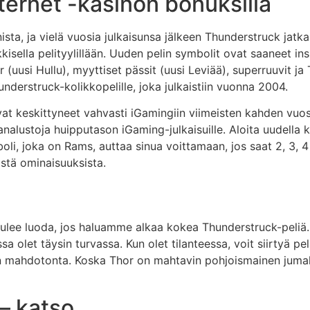
ernet -kasinon bonuksilla
sta, ja vielä vuosia julkaisunsa jälkeen Thunderstruck jatk
ikkisella pelityylillään. Uuden pelin symbolit ovat saaneet i
 (uusi Hullu), myyttiset pässit (uusi Leviää), superruuvit ja
understruck-kolikkopelille, joka julkaistiin vuonna 2004.
at keskittyneet vahvasti iGamingiin viimeisten kahden vuo
analustoja huipputason iGaming-julkaisuille. Aloita uudella k
i, joka on Rams, auttaa sinua voittamaan, jos saat 2, 3, 4 
stä ominaisuuksista.
 tulee luoda, jos haluamme alkaa kokea Thunderstruck-peliä.
sa olet täysin turvassa. Kun olet tilanteessa, voit siirtyä p
e on mahdotonta. Koska Thor on mahtavin pohjoismainen jum
 – katso