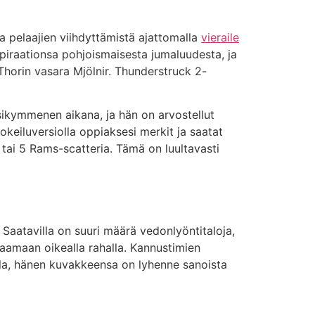
aa pelaajien viihdyttämistä ajattomalla
vieraile
nspiraationsa pohjoismaisesta jumaluudesta, ja
 Thorin vasara Mjölnir. Thunderstruck 2-
sikymmenen aikana, ja hän on arvostellut
okeiluversiolla oppiaksesi merkit ja saatat
tai 5 Rams-scatteria. Tämä on luultavasti
 Saatavilla on suuri määrä vedonlyöntitaloja,
elaamaan oikealla rahalla. Kannustimien
ala, hänen kuvakkeensa on lyhenne sanoista