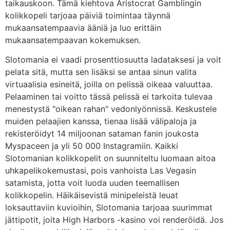
taikauskoon. Tämä kiehtova Aristocrat Gamblingin
kolikkopeli tarjoaa päiviä toimintaa täynnä
mukaansatempaavia ääniä ja luo erittäin
mukaansatempaavan kokemuksen.
Slotomania ei vaadi prosenttiosuutta ladataksesi ja voit
pelata sitä, mutta sen lisäksi se antaa sinun valita
virtuaalisia esineitä, joilla on pelissä oikeaa valuuttaa.
Pelaaminen tai voitto tässä pelissä ei tarkoita tulevaa
menestystä "oikean rahan" vedonlyönnissä. Keskustele
muiden pelaajien kanssa, tienaa lisää välipaloja ja
rekisteröidyt 14 miljoonan sataman fanin joukosta
Myspaceen ja yli 50 000 Instagramiin. Kaikki
Slotomanian kolikkopelit on suunniteltu luomaan aitoa
uhkapelikokemustasi, pois vanhoista Las Vegasin
satamista, jotta voit luoda uuden teemallisen
kolikkopelin. Häikäisevistä minipeleistä leuat
loksauttaviin kuvioihin, Slotomania tarjoaa suurimmat
jättipotit, joita High Harbors -kasino voi renderöidä. Jos