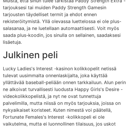
Muista, että sinun tulee tarkistaa Paddy Strength Extra -
tarjouksesi tai muiden Paddy Strength Gamesin
tarjousten täydelliset termit ja ehdot ennen
rekisteröitymistä. Yllä olevassa luettelossa ei ole plus-
salasanaa, ja ne luetellaan automaattisesti. Voit myös
saada plus-koodin, jos sinulla on sellainen, saadaksesi
lisäetuja.
Julkinen peli
Lucky Ladies's Interest -kasinon kolikkopelit netissä
tulevat uusimmalta onnenlaskijalta, joka käyttää
yllättävää baseball-peliään onnen tarkkailuun. Alun perin
ne alkoivat turvallisesti luodusta Happy Girls's Desire -
videokolikkopelistä, ja nyt ne ovat tunnettuja
palvelimilla, mutta niissä on myös tarjouksia, joissa on
nykyaikaiset koristeet. Kuten nimestä voi päätellä,
Fortunate Females's Interest -kolikkopeli ei ole
vaikutelma, mutta ei luonnollinen tilaisuus, jos uskot