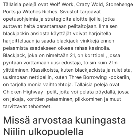
Tällaisia ​​pelejä ovat Wolf Work, Crazy Wold, Stonehenge
Ports ja Witches Riches. Sivustot tarjoavat
opetusohjelmia ja strategioita aloittelijoille, jotka
auttavat heitä parantamaan pelitaitojaan. Ilmaisen
blackjackin ansiosta käyttäjät voivat harjoitella
harjoitteluaan ja saada blackjack-vinkkejä ennen
pelaamista saadakseen oikeaa rahaa kasinolla.
Blackjack, joka on nimeltään 21, on korttipeli, jossa
pyritään voittamaan uusi edustaja, toisin kuin 21:n
ylittäminen. Klassikoista, kuten blackjackista ja ruletista,
uusimpaan nettipeliin, kuten Three Borrowing -pokeriin,
on tarjolla monia vaihtoehtoja. Tällaisia ​​pelejä ovat
Chicken Highway -pelit, joita voi pelata pöydällä, jossa
on jakaja, korttien pelaaminen, pilkkominen ja muut
tarvittavat tehosteet.
Missä arvostaa kuningasta
Niilin ulkopuolella