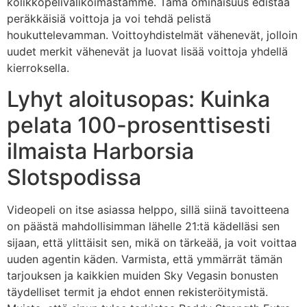
kolikkopelivalikoimastamme. Tämä ominaisuus edistää
peräkkäisiä voittoja ja voi tehdä pelistä
houkuttelevamman. Voittoyhdistelmät vähenevät, jolloin
uudet merkit vähenevät ja luovat lisää voittoja yhdellä
kierroksella.
Lyhyt aloitusopas: Kuinka
pelata 100-prosenttisesti
ilmaista Harborsia
Slotspodissa
Videopeli on itse asiassa helppo, sillä siinä tavoitteena
on päästä mahdollisimman lähelle 21:tä kädelläsi sen
sijaan, että ylittäisit sen, mikä on tärkeää, ja voit voittaa
uuden agentin käden. Varmista, että ymmärrät tämän
tarjouksen ja kaikkien muiden Sky Vegasin bonusten
täydelliset termit ja ehdot ennen rekisteröitymistä.