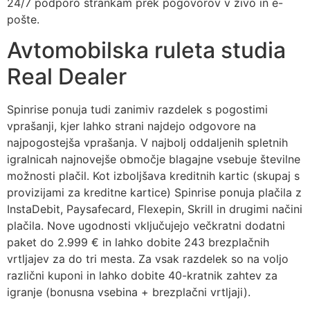
24/7 podporo strankam prek pogovorov v živo in e-
pošte.
Avtomobilska ruleta studia
Real Dealer
Spinrise ponuja tudi zanimiv razdelek s pogostimi
vprašanji, kjer lahko strani najdejo odgovore na
najpogostejša vprašanja. V najbolj oddaljenih spletnih
igralnicah najnovejše območje blagajne vsebuje številne
možnosti plačil. Kot izboljšava kreditnih kartic (skupaj s
provizijami za kreditne kartice) Spinrise ponuja plačila z
InstaDebit, Paysafecard, Flexepin, Skrill in drugimi načini
plačila. Nove ugodnosti vključujejo večkratni dodatni
paket do 2.999 € in lahko dobite 243 brezplačnih
vrtljajev za do tri mesta. Za vsak razdelek so na voljo
različni kuponi in lahko dobite 40-kratnik zahtev za
igranje (bonusna vsebina + brezplačni vrtljaji).