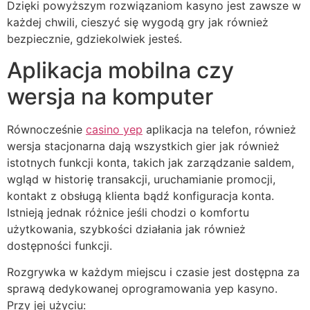
Dzięki powyższym rozwiązaniom kasyno jest zawsze w
każdej chwili, cieszyć się wygodą gry jak również
bezpiecznie, gdziekolwiek jesteś.
Aplikacja mobilna czy
wersja na komputer
Równocześnie
casino yep
aplikacja na telefon, również
wersja stacjonarna dają wszystkich gier jak również
istotnych funkcji konta, takich jak zarządzanie saldem,
wgląd w historię transakcji, uruchamianie promocji,
kontakt z obsługą klienta bądź konfiguracja konta.
Istnieją jednak różnice jeśli chodzi o komfortu
użytkowania, szybkości działania jak również
dostępności funkcji.
Rozgrywka w każdym miejscu i czasie jest dostępna za
sprawą dedykowanej oprogramowania yep kasyno.
Przy jej użyciu: