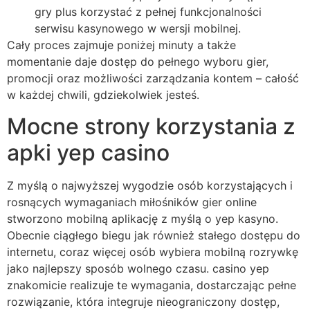
gry plus korzystać z pełnej funkcjonalności
serwisu kasynowego w wersji mobilnej.
Cały proces zajmuje poniżej minuty a także
momentanie daje dostęp do pełnego wyboru gier,
promocji oraz możliwości zarządzania kontem – całość
w każdej chwili, gdziekolwiek jesteś.
Mocne strony korzystania z
apki yep casino
Z myślą o najwyższej wygodzie osób korzystających i
rosnących wymaganiach miłośników gier online
stworzono mobilną aplikację z myślą o yep kasyno.
Obecnie ciągłego biegu jak również stałego dostępu do
internetu, coraz więcej osób wybiera mobilną rozrywkę
jako najlepszy sposób wolnego czasu. casino yep
znakomicie realizuje te wymagania, dostarczając pełne
rozwiązanie, która integruje nieograniczony dostęp,