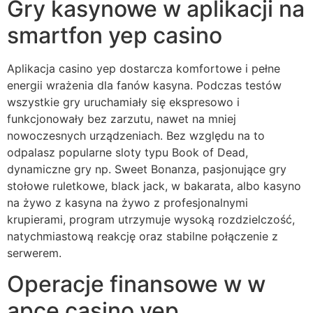
Gry kasynowe w aplikacji na
smartfon yep casino
Aplikacja casino yep dostarcza komfortowe i pełne
energii wrażenia dla fanów kasyna. Podczas testów
wszystkie gry uruchamiały się ekspresowo i
funkcjonowały bez zarzutu, nawet na mniej
nowoczesnych urządzeniach. Bez względu na to
odpalasz popularne sloty typu Book of Dead,
dynamiczne gry np. Sweet Bonanza, pasjonujące gry
stołowe ruletkowe, black jack, w bakarata, albo kasyno
na żywo z kasyna na żywo z profesjonalnymi
krupierami, program utrzymuje wysoką rozdzielczość,
natychmiastową reakcję oraz stabilne połączenie z
serwerem.
Operacje finansowe w w
apce casino yep