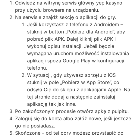
Odwiedź na witrynę serwis główny yep kasyno
przy użyciu browsera na urządzeniu.
Na serwisie znajdź sekcję o aplikacji do gry.
Jeśli korzystasz z telefonu z Androidem –
stuknij w button „Pobierz dla Android”, aby
pobrać plik APK. Dalej kliknij plik APK i
wykonuj opisu instalacji. Jeżeli będzie
wymagana uruchom możliwość instalowania
aplikacji spoza Google Play w konfiguracji
telefonu.
W sytuacji, gdy używasz sprzętu z iOS –
stuknij w pole „Pobierz w App Store”, co
odsyła Cię do sklepu z aplikacjami Apple. Na
tej stronie dodaj a następnie zainstaluj
aplikację tak jak inne.
Po zakończonym procesie otwórz apkę z pulpitu.
Zaloguj się do konta albo załóż nowe, jeśli jeszcze
go nie posiadasz.
Skończone – od tej pory możesz przystąpić do