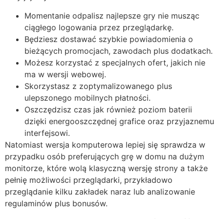
Momentanie odpalisz najlepsze gry nie musząc
ciągłego logowania przez przeglądarkę.
Będziesz dostawać szybkie powiadomienia o
bieżących promocjach, zawodach plus dodatkach.
Możesz korzystać z specjalnych ofert, jakich nie
ma w wersji webowej.
Skorzystasz z zoptymalizowanego plus
ulepszonego mobilnych płatności.
Oszczędzisz czas jak również poziom baterii
dzięki energooszczędnej grafice oraz przyjaznemu
interfejsowi.
Natomiast wersja komputerowa lepiej się sprawdza w
przypadku osób preferujących grę w domu na dużym
monitorze, które wolą klasyczną wersję strony a także
pełnię możliwości przeglądarki, przykładowo
przeglądanie kilku zakładek naraz lub analizowanie
regulaminów plus bonusów.