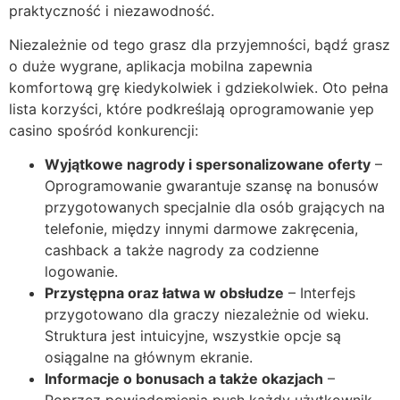
praktyczność i niezawodność.
Niezależnie od tego grasz dla przyjemności, bądź grasz
o duże wygrane, aplikacja mobilna zapewnia
komfortową grę kiedykolwiek i gdziekolwiek. Oto pełna
lista korzyści, które podkreślają oprogramowanie yep
casino spośród konkurencji:
Wyjątkowe nagrody i spersonalizowane oferty
–
Oprogramowanie gwarantuje szansę na bonusów
przygotowanych specjalnie dla osób grających na
telefonie, między innymi darmowe zakręcenia,
cashback a także nagrody za codzienne
logowanie.
Przystępna oraz łatwa w obsłudze
– Interfejs
przygotowano dla graczy niezależnie od wieku.
Struktura jest intuicyjne, wszystkie opcje są
osiągalne na głównym ekranie.
Informacje o bonusach a także okazjach
–