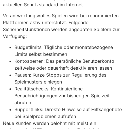
aktuellen Schutzstandard im Internet.
Verantwortungsvolles Spielen wird bei renommierten
Plattformen aktiv unterstützt. Folgende
Sicherheitsfunktionen werden angeboten Spielern zur
Verfügung:
Budgetlimits: Tägliche oder monatsbezogene
Limits selbst bestimmen
Kontosperren: Das persönliche Benutzerkonto
zeitweise oder dauerhaft deaktivieren lassen
Pausen: Kurze Stopps zur Regulierung des
Spielmusters einlegen
Realitätschecks: Kontinuierliche
Benachrichtigungen zur bisherigen Spielzeit
abrufen
Supportlinks: Direkte Hinweise auf Hilfsangebote
bei Spielproblemen aufrufen
Neue Kunden werden belohnt mit meist ein