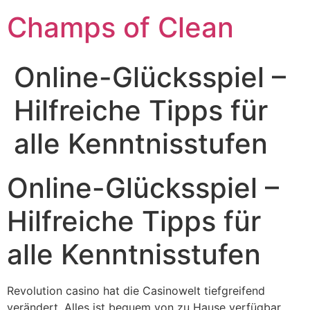
Champs of Clean
Online-Glücksspiel –
Hilfreiche Tipps für
alle Kenntnisstufen
Online-Glücksspiel –
Hilfreiche Tipps für
alle Kenntnisstufen
Revolution casino hat die Casinowelt tiefgreifend
verändert. Alles ist bequem von zu Hause verfügbar.