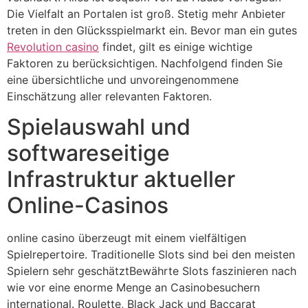
Die Vielfalt an Portalen ist groß. Stetig mehr Anbieter
treten in den Glücksspielmarkt ein. Bevor man ein gutes
Revolution casino
findet, gilt es einige wichtige
Faktoren zu berücksichtigen. Nachfolgend finden Sie
eine übersichtliche und unvoreingenommene
Einschätzung aller relevanten Faktoren.
Spielauswahl und
softwareseitige
Infrastruktur aktueller
Online-Casinos
online casino überzeugt mit einem vielfältigen
Spielrepertoire. Traditionelle Slots sind bei den meisten
Spielern sehr geschätztBewährte Slots faszinieren nach
wie vor eine enorme Menge an Casinobesuchern
international. Roulette, Black Jack und Baccarat