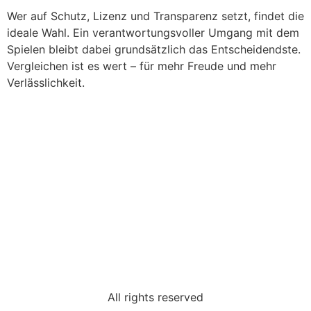
Wer auf Schutz, Lizenz und Transparenz setzt, findet die
ideale Wahl. Ein verantwortungsvoller Umgang mit dem
Spielen bleibt dabei grundsätzlich das Entscheidendste.
Vergleichen ist es wert – für mehr Freude und mehr
Verlässlichkeit.
All rights reserved