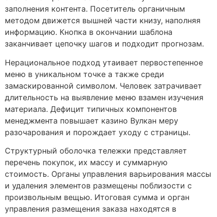
заполнения контента. Посетитель органичным
методом движется вышней части книзу, наполняя
информацию. Кнопка в окончании шаблона
заканчивает цепочку шагов и подходит прогнозам.
Нерациональное подход утаивает первостепенное
меню в уникальном точке а также среди
замаскированной символом. Человек затрачивает
длительность на выявление меню взамен изучения
материала. Дефицит типичных компонентов
менеджмента повышает казино Вулкан меру
разочарования и порождает уходу с страницы.
Структурный оболочка тележки представляет
перечень покупок, их массу и суммарную
стоимость. Органы управления варьирования массы
и удаления элементов размещены поблизости с
произвольным вещью. Итоговая сумма и орган
управления размещения заказа находятся в