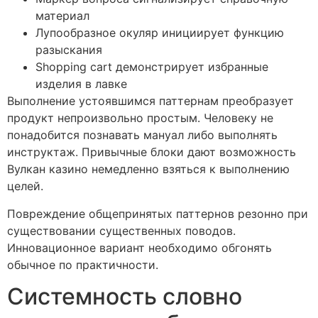
материал
Лупообразное окуляр инициирует функцию
разыскания
Shopping cart демонстрирует избранные
изделия в лавке
Выполнение устоявшимся паттернам преобразует
продукт непроизвольно простым. Человеку не
понадобится познавать мануал либо выполнять
инструктаж. Привычные блоки дают возможность
Вулкан казино немедленно взяться к выполнению
целей.
Повреждение общепринятых паттернов резонно при
существовании существенных поводов.
Инновационное вариант необходимо обгонять
обычное по практичности.
Системность словно