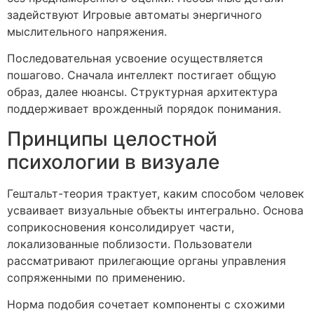
задействуют Игровые автоматы энергичного
мыслительного напряжения.
Последовательная усвоение осуществляется
пошагово. Сначала интеллект постигает общую
образ, далее нюансы. Структурная архитектура
поддерживает врожденный порядок понимания.
Принципы целостной
психологии в визуале
Гештальт-теория трактует, каким способом человек
усваивает визуальные объекты интегрально. Основа
соприкосновения консолидирует части,
локализованные поблизости. Пользователи
рассматривают прилегающие органы управления
сопряженными по применению.
Норма подобия сочетает компоненты с схожими