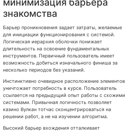
минимизация барьера
знакомства
Барьер проникновения задает затраты, желаемые
для инициации функционирования с системой.
Логическая иерархия оболочки понижает
длительность на освоение фундаментальных
инструментов. Первичный пользователь имеет
возможность добиться изначального финиша за
несколько периодов без указаний.
Инстинктивно очевидное расположение элементов
уничтожает потребность в курсе. Пользователь
ссылается на предыдущий опыт работы с схожими
системами. Привычная логичность позволяет
казино Вулкан тотчас сконцентрироваться на
решении работ, а не на изучении алгоритма.
Высокий барьер вхождения отталкивает