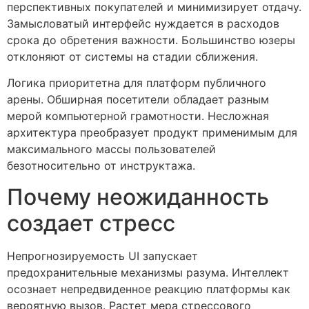
перспективных покупателей и минимизирует отдачу.
Замысловатый интерфейс нуждается в расходов
срока до обретения важности. Большинство юзеры
отклоняют от системы на стадии сближения.
Логика приоритетна для платформ публичного
арены. Обширная посетители обладает разным
мерой компьютерной грамотности. Несложная
архитектура преобразует продукт применимым для
максимального массы пользователей
безотносительно от инструктажа.
Почему неожиданность
создает стресс
Непрогнозируемость UI запускает
предохранительные механизмы разума. Интеллект
осознает непредвиденное реакцию платформы как
вероятную вызов. Растет мера стрессового