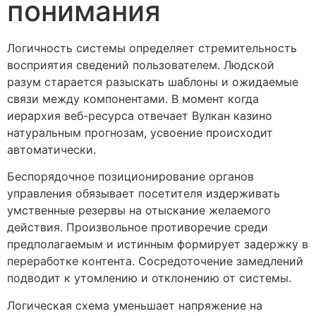
понимания
Логичность системы определяет стремительность
восприятия сведений пользователем. Людской
разум старается разыскать шаблоны и ожидаемые
связи между компонентами. В момент когда
иерархия веб-ресурса отвечает Вулкан казино
натуральным прогнозам, усвоение происходит
автоматически.
Беспорядочное позиционирование органов
управления обязывает посетителя издерживать
умственные резервы на отыскание желаемого
действия. Произвольное противоречие среди
предполагаемым и истинным формирует задержку в
переработке контента. Сосредоточение замедлений
подводит к утомлению и отклонению от системы.
Логическая схема уменьшает напряжение на