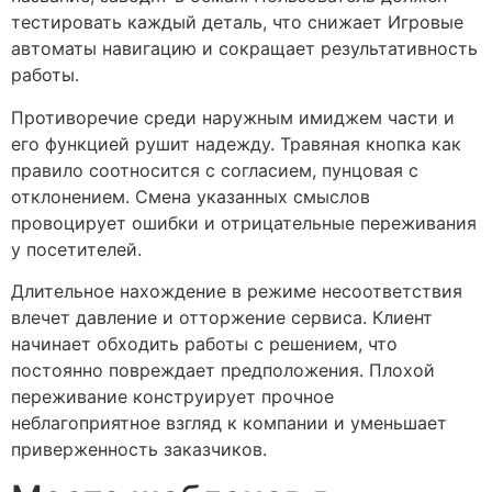
тестировать каждый деталь, что снижает Игровые
автоматы навигацию и сокращает результативность
работы.
Противоречие среди наружным имиджем части и
его функцией рушит надежду. Травяная кнопка как
правило соотносится с согласием, пунцовая с
отклонением. Смена указанных смыслов
провоцирует ошибки и отрицательные переживания
у посетителей.
Длительное нахождение в режиме несоответствия
влечет давление и отторжение сервиса. Клиент
начинает обходить работы с решением, что
постоянно повреждает предположения. Плохой
переживание конструирует прочное
неблагоприятное взгляд к компании и уменьшает
приверженность заказчиков.