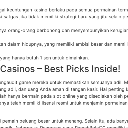
gai keuntungan kasino berlaku pada semua permainan terma
 satgas jika tidak memiliki strategi baru yang jitu selai
nya orang-orang berbohong dan menyembunyikan kerugian 
kan dalam hidupnya, yang memiliki ambisi besar dan memiliki
 yang hanya butuh 1 sen untuk dimainkan.
Casinos – Best Picks Inside!
gaudit game mereka untuk memastikan semuanya adil. Mengu
adil, dan uang Anda aman di tangan kasir. Hal penting la
h hanya bermain pada slot online yang disediakan oleh 
nya telah memiliki lisensi resmi untuk menjamin permainan
 pemain peluang besar untuk menang. Selain itu, ada banya
menarik. Antarmuka Pengguna yang RamahBolaGG memiliki a