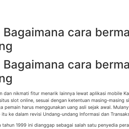
t Bagaimana cara berma
ng
t Bagaimana cara berma
ng
n nikmati fitur menarik lainnya lewat aplikasi mobile Ka
situs slot online, sesuai dengan ketentuan masing-masing s
a pemain harus menggunakan uang asli sejak awal. Mulany
itu ke dalam revisi Undang-undang Informasi dan Transaksi
a tahun 1999 ini dianggap sebagai salah satu penyedia per