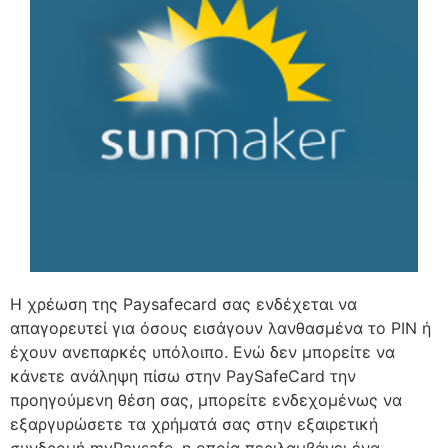
Η χρέωση της Paysafecard σας ενδέχεται να
απαγορευτεί για όσους εισάγουν λανθασμένα το PIN ή
έχουν ανεπαρκές υπόλοιπο. Ενώ δεν μπορείτε να
κάνετε ανάληψη πίσω στην PaySafeCard την
προηγούμενη θέση σας, μπορείτε ενδεχομένως να
εξαργυρώσετε τα χρήματά σας στην εξαιρετική