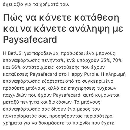
έχει αξία για τα χρήματά του.
Πώς να κάνετε κατάθεση
και να κάνετε ανάληψη με
Paysafecard
Η BetUS, για παράδειγμα, προσφέρει ένα μπόνους
επαναφόρτωσης πενήντα%, ενώ υπάρχουν 65%, 70%
και 66% αντιστοιχίσεις κατάθεσης που έχουν
καταθέσεις Paysafecard στο Happy Purple. Η πληρωμή
επαναφόρτωσης εξαρτάται από το συγκεκριμένο
πρόσθετο μπόνους, αλλά σε επιχειρήσεις τυχερών
παιχνιδιών που έχουν Paysafecard, αυτό κυμαίνεται
μεταξύ πενήντα και διακόσιων. Τα μπόνους
επαναφόρτωσης σας δίνουν ένα μέρος του
πονταρίσματός σας, προσφέροντας περισσότερα
χρήματα για να δοκιμάσετε το παιχνίδι που έχετε.