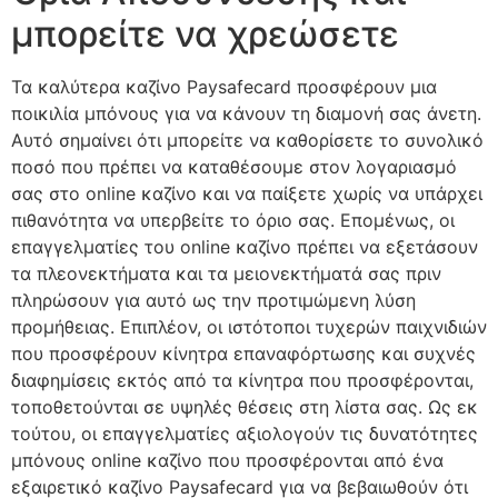
μπορείτε να χρεώσετε
Τα καλύτερα καζίνο Paysafecard προσφέρουν μια
ποικιλία μπόνους για να κάνουν τη διαμονή σας άνετη.
Αυτό σημαίνει ότι μπορείτε να καθορίσετε το συνολικό
ποσό που πρέπει να καταθέσουμε στον λογαριασμό
σας στο online καζίνο και να παίξετε χωρίς να υπάρχει
πιθανότητα να υπερβείτε το όριο σας. Επομένως, οι
επαγγελματίες του online καζίνο πρέπει να εξετάσουν
τα πλεονεκτήματα και τα μειονεκτήματά σας πριν
πληρώσουν για αυτό ως την προτιμώμενη λύση
προμήθειας. Επιπλέον, οι ιστότοποι τυχερών παιχνιδιών
που προσφέρουν κίνητρα επαναφόρτωσης και συχνές
διαφημίσεις εκτός από τα κίνητρα που προσφέρονται,
τοποθετούνται σε υψηλές θέσεις στη λίστα σας. Ως εκ
τούτου, οι επαγγελματίες αξιολογούν τις δυνατότητες
μπόνους online καζίνο που προσφέρονται από ένα
εξαιρετικό καζίνο Paysafecard για να βεβαιωθούν ότι