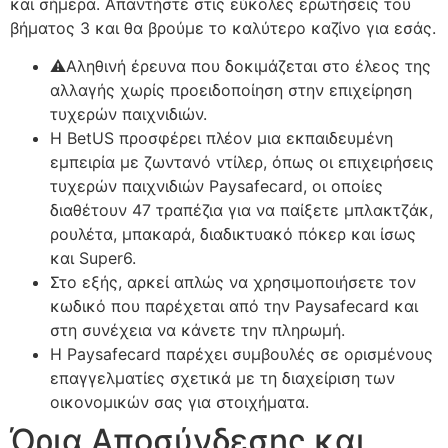
και σήμερα. Απαντήστε στις εύκολες ερωτήσεις του
βήματος 3 και θα βρούμε το καλύτερο καζίνο για εσάς.
⚠Αληθινή έρευνα που δοκιμάζεται στο έλεος της
αλλαγής χωρίς προειδοποίηση στην επιχείρηση
τυχερών παιχνιδιών.
Η BetUS προσφέρει πλέον μια εκπαιδευμένη
εμπειρία με ζωντανό ντίλερ, όπως οι επιχειρήσεις
τυχερών παιχνιδιών Paysafecard, οι οποίες
διαθέτουν 47 τραπέζια για να παίξετε μπλακτζάκ,
ρουλέτα, μπακαρά, διαδικτυακό πόκερ και ίσως
και Super6.
Στο εξής, αρκεί απλώς να χρησιμοποιήσετε τον
κωδικό που παρέχεται από την Paysafecard και
στη συνέχεια να κάνετε την πληρωμή.
Η Paysafecard παρέχει συμβουλές σε ορισμένους
επαγγελματίες σχετικά με τη διαχείριση των
οικονομικών σας για στοιχήματα.
Όρια Αποσύνδεσης και