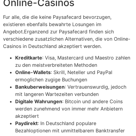
Online-Casinos
Fur alle, die die keine Paysafecard bevorzugen,
existieren ebenfalls bewahrte Losungen im
Angebot.Erganzend zur Paysafecard finden sich
verschiedene zusatzlichen Alternativen, die von Online-
Casinos in Deutschland akzeptiert werden.
Kreditkarte
: Visa, Mastercard und Maestro zahlen
zu den meistverbreiteten Methoden
Online-Wallets
: Skrill, Neteller und PayPal
ermoglichen zugige Buchungen
Bankuberweisungen
: Vertrauenswurdig, jedoch
mit langeren Wartezeiten verbunden
Digitale Wahrungen
: Bitcoin und andere Coins
werden zunehmend von immer mehr Anbietern
akzeptiert
Paydirekt
: In Deutschland populare
Bezahloptionen mit unmittelbarem Banktransfer