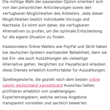
Die richtige Wahl der passenden Option orientiert sich
von den personlichen Anforderungen sowie den
verfugbaren Moglichkeiten des Anbieters .Jede dieser
Moglichkeiten besitzt individuelle Vorzuge und
Nachteile. Es lohnt sich daher, die verfugbaren
Alternativen zu prufen, um die optimale Entscheidung
fur die eigene Situation zu finden.
Insbesondere Online-Wallets wie PayPal und Skrill haben
bei deutschen Spielern wachsender Beliebtheit, denn sie
bei Ein- wie auch Auszahlungen als vielseitige
Alternative gelten. Verglichen zur Paysafecard erlauben
diese Dienste erheblich komfortabler fur Auszahlungen.
Spielbegeisterte, die gezielt nach dem besten
online
casino deutschland paysafecard
Ausschau halten,
profitieren erheblich von unabhangigen
Expertenratgebern, welche seriose Angebote
transparent vorstellen und sachlich bewerten.