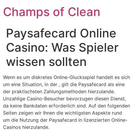
Champs of Clean
Paysafecard Online
Casino: Was Spieler
wissen sollten
Wenn es um diskretes Online-Glucksspiel handelt es sich
um eine Situation, in der , gilt die Paysafecard als eine
der praktischsten Zahlungsmethoden hierzulande.
Unzahlige Casino-Besucher bevorzugen diesen Dienst,
da keine Bankdaten erforderlich sind. Auf den folgenden
Seiten zeigen wir Ihnen die wichtigsten Aspekte rund
um die Nutzung der Paysafecard in lizenzierten Online-
Casinos hierzulande.