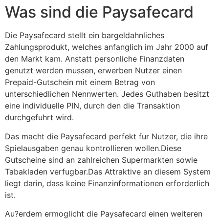
Was sind die Paysafecard
Die Paysafecard stellt ein bargeldahnliches
Zahlungsprodukt, welches anfanglich im Jahr 2000 auf
den Markt kam. Anstatt personliche Finanzdaten
genutzt werden mussen, erwerben Nutzer einen
Prepaid-Gutschein mit einem Betrag von
unterschiedlichen Nennwerten. Jedes Guthaben besitzt
eine individuelle PIN, durch den die Transaktion
durchgefuhrt wird.
Das macht die Paysafecard perfekt fur Nutzer, die ihre
Spielausgaben genau kontrollieren wollen.Diese
Gutscheine sind an zahlreichen Supermarkten sowie
Tabakladen verfugbar.Das Attraktive an diesem System
liegt darin, dass keine Finanzinformationen erforderlich
ist.
Au?erdem ermoglicht die Paysafecard einen weiteren