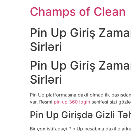
Champs of Clean
Pin Up Giriş Zama
Sirləri
Pin Up Giriş Zama
Sirləri
Pin Up platformasına daxil olmaq ilk baxışda
var. Rəsmi
pin up 360 login
səhifəsi sizi gözl
Pin Up Girişdə Gizli Tə
Bir çox istifadəçi Pin Up hesabına daxil olark