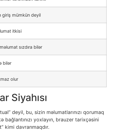
 giriş mümkün deyil
umat itkisi
məlumat sızdıra bilər
 bilər
atmaz olur
ar Siyahısı
tual” deyil, bu, sizin məlumatlarınızı qorumaq
ə bağlantınızı yoxlayın, brauzer tarixçəsini
nt” kimi davranmaqdır.