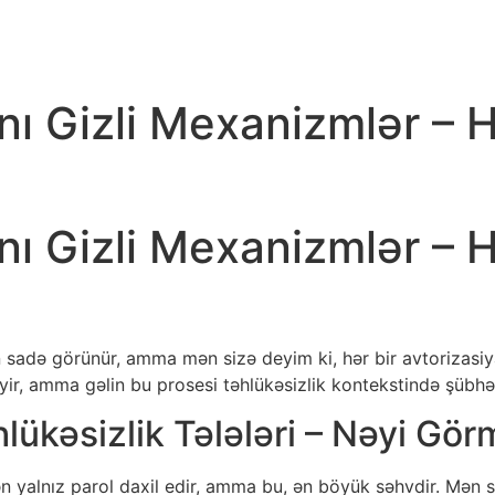
nı Gizli Mexanizmlər –
nı Gizli Mexanizmlər –
n sadə görünür, amma mən sizə deyim ki, hər bir avtorizasi
əyir, amma gəlin bu prosesi təhlükəsizlik kontekstində şübhəl
hlükəsizlik Tələləri – Nəyi Gö
ən yalnız parol daxil edir, amma bu, ən böyük səhvdir. Mən 