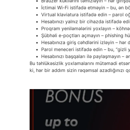
Brauzer kukilərini təmizləyin – hər girişd
İctimai Wi-Fi istifadə etməyin – bu, ən bö
Virtual klaviatura istifadə edin – parol oğ
Hesabınızı yalnız bir cihazda istifadə edin
Proqram yeniləmələrini yoxlayın – köhnə v
Şübhəli e-poçtları açmayın – phishing hü
Hesabınıza giriş cəhdlərini izləyin – hər 
Parol meneceri istifadə edin – bu, “gizli 
Hesabınızı başqaları ilə paylaşmayın – 
Bu təhlükəsizlik yoxlamalarını mütəmadi etsəniz
ki, hər bir addım sizin rəqəmsal azadlığınızı 