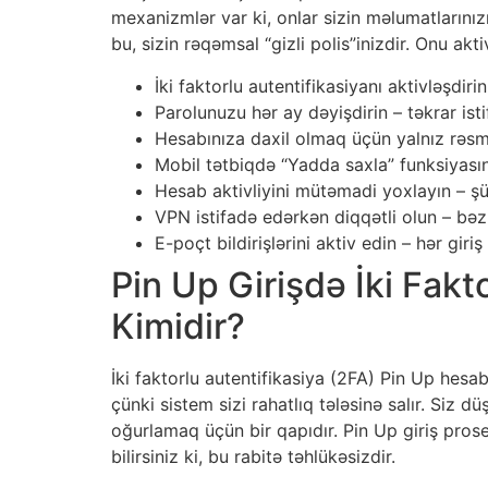
mexanizmlər var ki, onlar sizin məlumatlarınızı
bu, sizin rəqəmsal “gizli polis”inizdir. Onu ak
İki faktorlu autentifikasiyanı aktivləşdir
Parolunuzu hər ay dəyişdirin – təkrar isti
Hesabınıza daxil olmaq üçün yalnız rəsmi 
Mobil tətbiqdə “Yadda saxla” funksiyasın
Hesab aktivliyini mütəmadi yoxlayın – şübh
VPN istifadə edərkən diqqətli olun – bəzi
E-poçt bildirişlərini aktiv edin – hər gir
Pin Up Girişdə İki Fakto
Kimidir?
İki faktorlu autentifikasiya (2FA) Pin Up hes
çünki sistem sizi rahatlıq tələsinə salır. Siz 
oğurlamaq üçün bir qapıdır. Pin Up giriş prose
bilirsiniz ki, bu rabitə təhlükəsizdir.