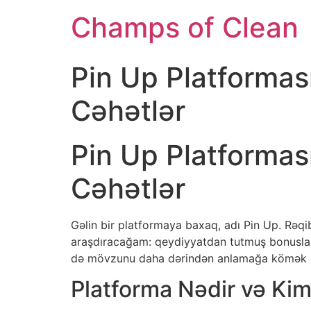
Champs of Clean
Pin Up Platforması
Cəhətlər
Pin Up Platforması
Cəhətlər
Gəlin bir platformaya baxaq, adı Pin Up. Rəqibl
araşdıracağam: qeydiyyatdan tutmuş bonuslara
də mövzunu daha dərindən anlamağa kömək e
Platforma Nədir və Ki