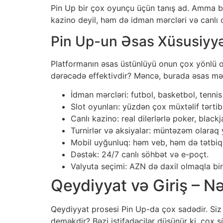
Pin Up bir çox oyunçu üçün tanış ad. Amma bu 
kazino deyil, həm də idman mərcləri və canlı 
Pin Up-un Əsas Xüsusiyyə
Platformanın əsas üstünlüyü onun çox yönlü o
dərəcədə effektivdir? Məncə, burada əsas məqa
İdman mərcləri: futbol, basketbol, tenni
Slot oyunları: yüzdən çox müxtəlif tərtib
Canlı kazino: real dilerlərlə poker, blackj
Turnirlər və aksiyalar: müntəzəm olaraq y
Mobil uyğunluq: həm veb, həm də tətbiq 
Dəstək: 24/7 canlı söhbət və e-poçt.
Valyuta seçimi: AZN də daxil olmaqla bir
Qeydiyyat və Giriş – N
Qeydiyyat prosesi Pin Up-da çox sadədir. Siz 
deməkdir? Bəzi istifadəçilər düşünür ki, çox s