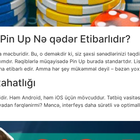
Pin Up Nə qədər Etibarlıdır?
cburidir. Bu, o deməkdir ki, siz şəxsi sənədlərinizi təqdim
mdır. Rəqiblərlə müqayisədə Pin Up burada standartdır. Lis
aha etibarlı edir. Amma hər şey mükəmməl deyil – bəzən yox
ahatlığı
iridir. Həm Android, həm iOS üçün mövcuddur. Tətbiq vasit
dan fərqlənirmi? Məncə, interfeys daha sürətli və optimalla