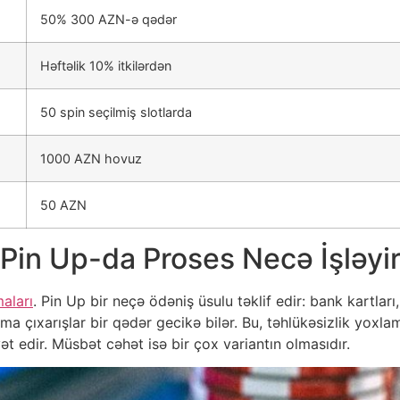
50% 300 AZN-ə qədər
Həftəlik 10% itkilərdən
50 spin seçilmiş slotlarda
1000 AZN hovuz
50 AZN
 Pin Up-da Proses Necə İşləyi
aları
. Pin Up bir neçə ödəniş üsulu təklif edir: bank kartları,
a çıxarışlar bir qədər gecikə bilər. Bu, təhlükəsizlik yoxlama
t edir. Müsbət cəhət isə bir çox variantın olmasıdır.