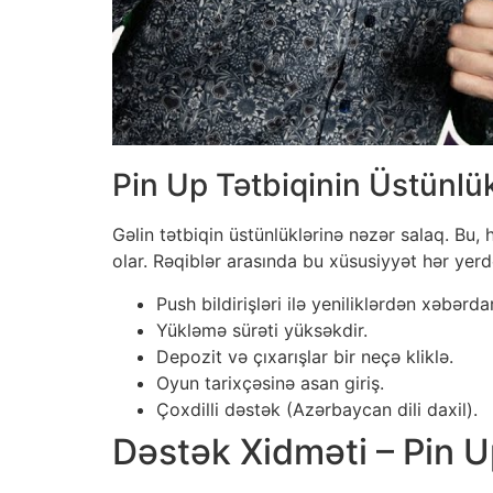
Pin Up Tətbiqinin Üstünlük
Gəlin tətbiqin üstünlüklərinə nəzər salaq. Bu,
olar. Rəqiblər arasında bu xüsusiyyət hər yer
Push bildirişləri ilə yeniliklərdən xəbərd
Yükləmə sürəti yüksəkdir.
Depozit və çıxarışlar bir neçə kliklə.
Oyun tarixçəsinə asan giriş.
Çoxdilli dəstək (Azərbaycan dili daxil).
Dəstək Xidməti – Pin U