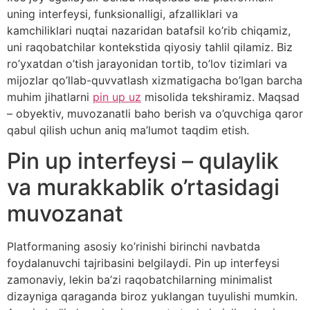
uning interfeysi, funksionalligi, afzalliklari va
kamchiliklari nuqtai nazaridan batafsil ko’rib chiqamiz,
uni raqobatchilar kontekstida qiyosiy tahlil qilamiz. Biz
ro’yxatdan o’tish jarayonidan tortib, to’lov tizimlari va
mijozlar qo’llab-quvvatlash xizmatigacha bo’lgan barcha
muhim jihatlarni
pin up uz
misolida tekshiramiz. Maqsad
– obyektiv, muvozanatli baho berish va o’quvchiga qaror
qabul qilish uchun aniq ma’lumot taqdim etish.
Pin up interfeysi – qulaylik
va murakkablik o’rtasidagi
muvozanat
Platformaning asosiy ko’rinishi birinchi navbatda
foydalanuvchi tajribasini belgilaydi. Pin up interfeysi
zamonaviy, lekin ba’zi raqobatchilarning minimalist
dizayniga qaraganda biroz yuklangan tuyulishi mumkin.