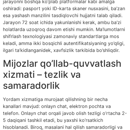
jarayonni boshqa ko’plab platformalar kabi amalga
oshiradi: pasport yoki ID-karta skaner nusxasini, ba’zan
esa yashash manzilini tasdiqlovchi hujjatni talab qiladi.
Jarayon 72 soat ichida yakunlanishi kerak, ambu ba’zi
holatlarda uzoqroq davom etishi mumkin. Ma’lumotlarni
shifrlash texnologiyasi zamonaviy standartlarga mos
keladi, amma ikki bosqichli autentifikatsiyaning yo’qligi,
ilgari ta’kidlanganidek, xavfsizlik tarkibida bo’shliqdir.
Mijozlar qo’llab-quvvatlash
xizmati – tezlik va
samaradorlik
Yordam xizmatiga murojaat qilishning bir necha
kanallari mavjud: onlayn chat, elektron pochta va
telefon. Onlayn chat orqali javob olish tezligi o’rtacha 2-
5 daqiqani tashkil etadi, bu yaxshi ko’rsatkich
hisoblanadi. Biroq, masalani hal qilish samaradorligi va