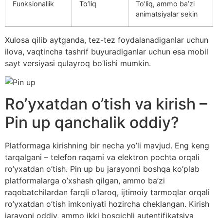
Funksionallik
To’liq
To’liq, ammo ba’zi
animatsiyalar sekin
Xulosa qilib aytganda, tez-tez foydalanadiganlar uchun
ilova, vaqtincha tashrif buyuradiganlar uchun esa mobil
sayt versiyasi qulayroq bo’lishi mumkin.
Ro’yxatdan o’tish va kirish –
Pin up qanchalik oddiy?
Platformaga kirishning bir necha yo’li mavjud. Eng keng
tarqalgani – telefon raqami va elektron pochta orqali
ro’yxatdan o’tish. Pin up bu jarayonni boshqa ko’plab
platformalarga o’xshash qilgan, ammo ba’zi
raqobatchilardan farqli o’laroq, ijtimoiy tarmoqlar orqali
ro’yxatdan o’tish imkoniyati hozircha cheklangan. Kirish
jarayoni oddiy, ammo ikki bosqichli autentifikatsiya