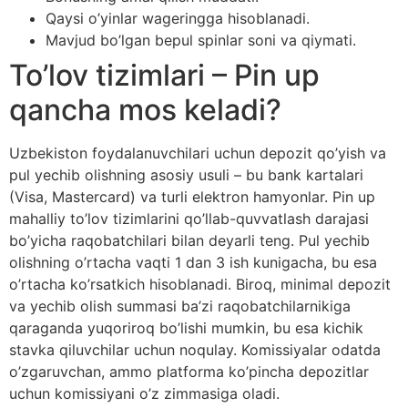
Qaysi o’yinlar wageringga hisoblanadi.
Mavjud bo’lgan bepul spinlar soni va qiymati.
To’lov tizimlari – Pin up
qancha mos keladi?
Uzbekiston foydalanuvchilari uchun depozit qo’yish va
pul yechib olishning asosiy usuli – bu bank kartalari
(Visa, Mastercard) va turli elektron hamyonlar. Pin up
mahalliy to’lov tizimlarini qo’llab-quvvatlash darajasi
bo’yicha raqobatchilari bilan deyarli teng. Pul yechib
olishning o’rtacha vaqti 1 dan 3 ish kunigacha, bu esa
o’rtacha ko’rsatkich hisoblanadi. Biroq, minimal depozit
va yechib olish summasi ba’zi raqobatchilarnikiga
qaraganda yuqoriroq bo’lishi mumkin, bu esa kichik
stavka qiluvchilar uchun noqulay. Komissiyalar odatda
o’zgaruvchan, ammo platforma ko’pincha depozitlar
uchun komissiyani o’z zimmasiga oladi.