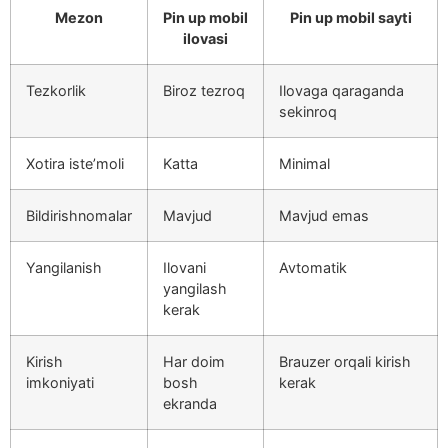
Mezon
Pin up mobil
Pin up mobil sayti
ilovasi
Tezkorlik
Biroz tezroq
Ilovaga qaraganda
sekinroq
Xotira iste’moli
Katta
Minimal
Bildirishnomalar
Mavjud
Mavjud emas
Yangilanish
Ilovani
Avtomatik
yangilash
kerak
Kirish
Har doim
Brauzer orqali kirish
imkoniyati
bosh
kerak
ekranda