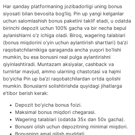
Har qanday platformaning jozibadorligi uning bonus
siyosati bilan bevosita bog’liq. Pin up yangi kelganlar
uchun salomlashish bonus paketini taklif etadi, u odatda
birinchi depozit uchun 100% gacha va bir necha bepul
aylanishlarni o’z ichiga oladi. Biroq, wagering talablari
(bonus miqdorini o’yin uchun aylantirish shartlari) ba’zi
raqobatchilarnikiga qaraganda ancha yuqori bo’lishi
mumkin, bu esa bonusni real pulga aylantirishni
qiyinlashtiradi. Muntazam aksiyalar, cashback va
turnirlar mavjud, ammo ularning chastotasi va hajmi
bo’yicha Pin up ba’zi raqobatchilardan ortda qolishi
mumkin. Bonuslarni solishtirishda quyidagi jihatlarga
e’tibor berish kerak:
Depozit bo’yicha bonus foizi.
Maksimal bonus miqdori chegarasi.
Wagering talablari (odatda 35x dan 50x gacha).
Bonusni olish uchun depozitning minimal miqdori.
Bonusning amal qilish muddati.