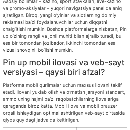
Asosiy bo’limlar – kazino, sport stavkalari, live-kazino
va promo-aksiyalar – yuqori navigatsiya panelida aniq
ajratilgan. Biroq, yangi o’yinlar va slotlarning doimiy
reklamasi ba’zi foydalanuvchilar uchun diqqatni
chalg’itishi mumkin. Boshqa platformalarga nisbatan, Pin
up o’zining rangli va jonli muhiti bilan ajralib turadi, bu
esa bir tomondan jozibador, ikkinchi tomondan esa
vizual shovqinli bo’lishi mumkin.
Pin up mobil ilovasi va veb-sayt
versiyasi – qaysi biri afzal?
Platforma mobil qurilmalar uchun maxsus ilovani taklif
etadi. Ilovani yuklab olish va o’rnatish jarayoni standart,
ammo uning hajmi ba’zi raqobatchilarning ilovalariga
qaraganda biroz katta. Mobil ilova va mobil brauzer
orqali ishlaydigan optimallashtirilgan veb-sayt o’rtasida
qiyos quyidagi jadvalda keltirilgan.