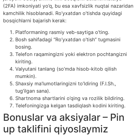
(2FA) imkoniyati yo’q, bu esa xavfsizlik nuqtai nazaridan
kamchilik hisoblanadi. Ro’yxatdan o’tishda quyidagi
bosqichlarni bajarish kerak:
Platformaning rasmiy veb-saytiga o’ting.
Bosh sahifadagi “Ro’yxatdan o’tish” tugmasini
bosing.
Telefon raqamingizni yoki elektron pochtangizni
kiriting.
Valyutani tanlang (so’mda hisob-kitob qilish
mumkin).
Shaxsiy ma’lumotlaringizni to’ldiring (F.I.Sh.,
tug’ilgan sana).
Shartnoma shartlarini o’qing va rozilik bildiring.
Telefoningizga kelgan tasdiqlash kodini kiriting.
Bonuslar va aksiyalar – Pin
up taklifini qiyoslaymiz