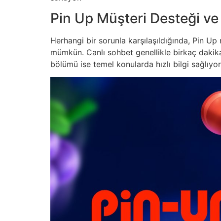
Pin Up Müşteri Desteği ve 
Herhangi bir sorunla karşılaşıldığında, Pin Up 
mümkün. Canlı sohbet genellikle birkaç dakika
bölümü ise temel konularda hızlı bilgi sağlıyor