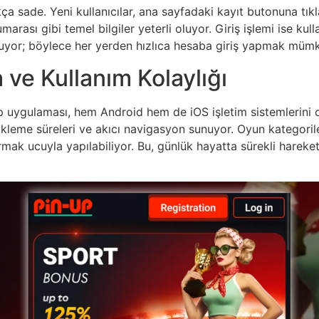
ça sade. Yeni kullanıcılar, ana sayfadaki kayıt butonuna tık
arası gibi temel bilgiler yeterli oluyor. Giriş işlemi ise kulla
nuyor; böylece her yerden hızlıca hesaba giriş yapmak müm
ve Kullanım Kolaylığı
Pin Up uygulaması, hem Android hem de iOS işletim sistemlerin
ı yükleme süreleri ve akıcı navigasyon sunuyor. Oyun kategori
 ucuyla yapılabiliyor. Bu, günlük hayatta sürekli hareket h