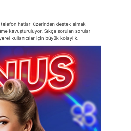
telefon hatları üzerinden destek almak
üme kavuşturuluyor. Sıkça sorulan sorular
rel kullanıcılar için büyük kolaylık.