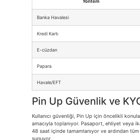
Yöntem
Banka Havalesi
Kredi Kartı
E-cüzdan
Papara
Havale/EFT
Pin Up Güvenlik ve KY
Kullanıcı güvenliği, Pin Up için öncelikli konu
amacıyla toplanıyor. Pasaport, ehliyet veya ik
48 saat içinde tamamlanıyor ve ardından tüm ö
sunuyor.