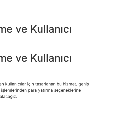
me ve Kullanıcı
me ve Kullanıcı
 kullanıcılar için tasarlanan bu hizmet, geniş
 işlemlerinden para yatırma seçeneklerine
alacağız.