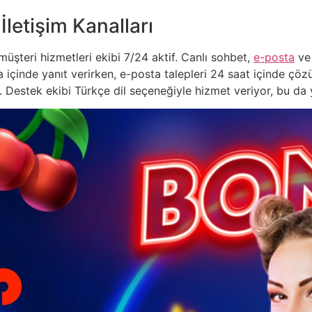
İletişim Kanalları
müşteri hizmetleri ekibi 7/24 aktif. Canlı sohbet,
e-posta
ve 
 içinde yanıt verirken, e-posta talepleri 24 saat içinde çöz
. Destek ekibi Türkçe dil seçeneğiyle hizmet veriyor, bu da ye