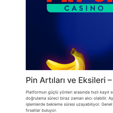
Pin Artıları ve Eksileri 
Platformun güçlü yönleri arasında hızlı kayıt s
doğrulama süreci biraz zaman alıcı olabilir. A
işlemlerde bekleme süresi uzayabiliyor. Genel o
fırsatlar buluyor.