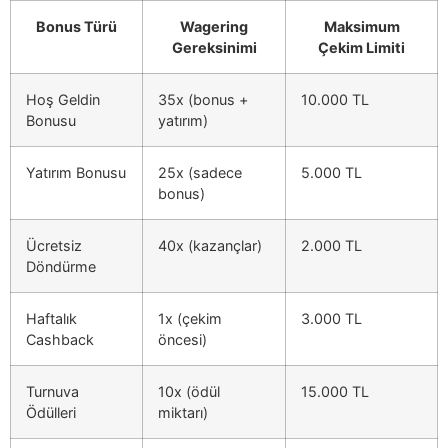
Bonus Türü
Wagering
Maksimum
Gereksinimi
Çekim Limiti
Hoş Geldin
35x (bonus +
10.000 TL
Bonusu
yatırım)
Yatırım Bonusu
25x (sadece
5.000 TL
bonus)
Ücretsiz
40x (kazançlar)
2.000 TL
Döndürme
Haftalık
1x (çekim
3.000 TL
Cashback
öncesi)
Turnuva
10x (ödül
15.000 TL
Ödülleri
miktarı)