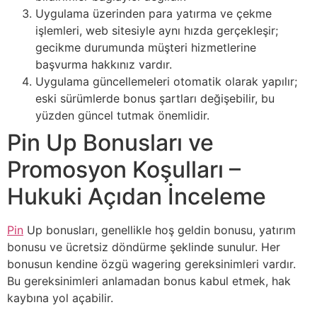
Uygulama üzerinden para yatırma ve çekme
işlemleri, web sitesiyle aynı hızda gerçekleşir;
gecikme durumunda müşteri hizmetlerine
başvurma hakkınız vardır.
Uygulama güncellemeleri otomatik olarak yapılır;
eski sürümlerde bonus şartları değişebilir, bu
yüzden güncel tutmak önemlidir.
Pin Up Bonusları ve
Promosyon Koşulları –
Hukuki Açıdan İnceleme
Pin
Up bonusları, genellikle hoş geldin bonusu, yatırım
bonusu ve ücretsiz döndürme şeklinde sunulur. Her
bonusun kendine özgü wagering gereksinimleri vardır.
Bu gereksinimleri anlamadan bonus kabul etmek, hak
kaybına yol açabilir.