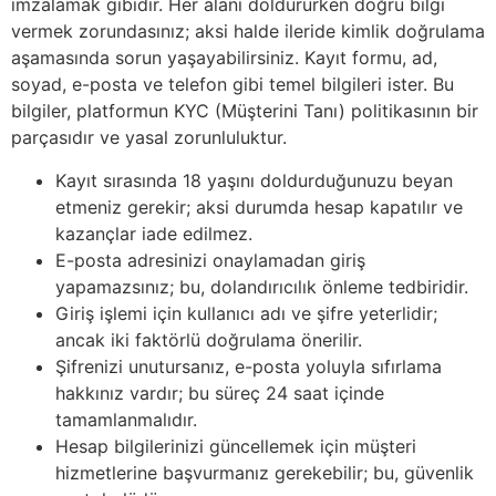
imzalamak gibidir. Her alanı doldururken doğru bilgi
vermek zorundasınız; aksi halde ileride kimlik doğrulama
aşamasında sorun yaşayabilirsiniz. Kayıt formu, ad,
soyad, e-posta ve telefon gibi temel bilgileri ister. Bu
bilgiler, platformun KYC (Müşterini Tanı) politikasının bir
parçasıdır ve yasal zorunluluktur.
Kayıt sırasında 18 yaşını doldurduğunuzu beyan
etmeniz gerekir; aksi durumda hesap kapatılır ve
kazançlar iade edilmez.
E-posta adresinizi onaylamadan giriş
yapamazsınız; bu, dolandırıcılık önleme tedbiridir.
Giriş işlemi için kullanıcı adı ve şifre yeterlidir;
ancak iki faktörlü doğrulama önerilir.
Şifrenizi unutursanız, e-posta yoluyla sıfırlama
hakkınız vardır; bu süreç 24 saat içinde
tamamlanmalıdır.
Hesap bilgilerinizi güncellemek için müşteri
hizmetlerine başvurmanız gerekebilir; bu, güvenlik