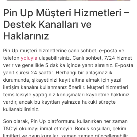
Pin Up Müşteri Hizmetleri –
Destek Kanalları ve
Haklarınız
Pin Up müşteri hizmetlerine canlı sohbet, e-posta ve
telefon
yoluyla
ulaşabilirsiniz. Canlı sohbet, 7/24 hizmet
verir ve genellikle 5 dakika içinde yanıt alırsınız. E-posta
yanıt süresi 24 saattir. Herhangi bir anlaşmazlık
durumunda, şikayetinizi kayıt altına almak için yazılı
iletişim kanalını kullanmanız önerilir. Müşteri hizmetleri
temsilcisiyle yaptığınız konuşmaları kaydetme hakkınız
vardır, ancak bu kayıtları yalnızca hukuki süreçte
kullanabilirsiniz.
Son olarak, Pin Up platformunu kullanırken her zaman
T&C’yi okumayı ihmal etmeyin. Bonus koşulları, çekim
limitleri ve oyun kuralları zaman zaman güncellenebilir.