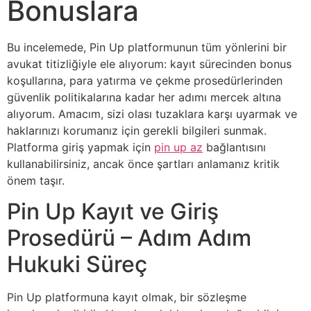
Bonuslara
Bu incelemede, Pin Up platformunun tüm yönlerini bir
avukat titizliğiyle ele alıyorum: kayıt sürecinden bonus
koşullarına, para yatırma ve çekme prosedürlerinden
güvenlik politikalarına kadar her adımı mercek altına
alıyorum. Amacım, sizi olası tuzaklara karşı uyarmak ve
haklarınızı korumanız için gerekli bilgileri sunmak.
Platforma giriş yapmak için
pin up az
bağlantısını
kullanabilirsiniz, ancak önce şartları anlamanız kritik
önem taşır.
Pin Up Kayıt ve Giriş
Prosedürü – Adım Adım
Hukuki Süreç
Pin Up platformuna kayıt olmak, bir sözleşme