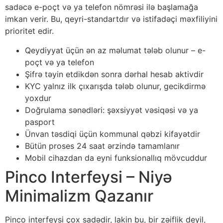
sadəcə e-poçt və ya telefon nömrəsi ilə başlamağa
imkan verir. Bu, qeyri-standartdır və istifadəçi məxfiliyini
prioritet edir.
Qeydiyyat üçün ən az məlumat tələb olunur – e-
poçt və ya telefon
Şifrə təyin etdikdən sonra dərhal hesab aktivdir
KYC yalnız ilk çıxarışda tələb olunur, gecikdirmə
yoxdur
Doğrulama sənədləri: şəxsiyyət vəsiqəsi və ya
pasport
Ünvan təsdiqi üçün kommunal qəbzi kifayətdir
Bütün proses 24 saat ərzində tamamlanır
Mobil cihazdan da eyni funksionallıq mövcuddur
Pinco Interfeysi – Niyə
Minimalizm Qazanır
Pinco interfeysi çox sadədir, lakin bu, bir zəiflik deyil,