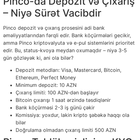
Pinco-da Depozit və Çıxarış
– Niyə Sürət Vacibdir
Pinco depozit və çıxarış prosesini adi bank
əməliyyatlarından fərqli edir. Bank köçürmələri gecikir,
amma Pinco kriptovalyuta və e-pul sistemlərini prioritet
edir. Bu, status-kvoya meydan oxumaqdır – niyə 3-5
gün gözləyək ki, ani ola bilər?
Depozit metodları: Visa, Mastercard, Bitcoin,
Ethereum, Perfect Money
Minimum depozit: 10 AZN
Çıxarış limiti: 100 AZN-dən başlayır
Bitcoin çıxarışı 1 saat ərzində təsdiqlənir
Bank köçürməsi 2-3 iş günü çəkir
Komissiya: yoxdur, lakin kripto şəbəkə haqqı ola
bilər
Doğrulama olmadan çıxarış limiti 500 AZN