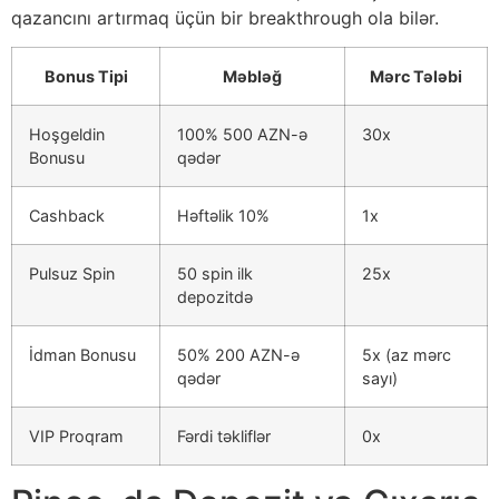
qazancını artırmaq üçün bir breakthrough ola bilər.
Bonus Tipi
Məbləğ
Mərc Tələbi
Hoşgeldin
100% 500 AZN-ə
30x
Bonusu
qədər
Cashback
Həftəlik 10%
1x
Pulsuz Spin
50 spin ilk
25x
depozitdə
İdman Bonusu
50% 200 AZN-ə
5x (az mərc
qədər
sayı)
VIP Proqram
Fərdi təkliflər
0x