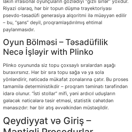
lakin irrasional oyunçuların gözlədiyi “gizli sirlər” yoxdur.
Riyazi olaraq, hər bir topun düşmə trayektoriyası
psevdo-təsadüfi generasiya alqoritmi ilə müəyyən edilir
– bu, “şans” deyil, proqramlaşdırılmış ehtimal
paylanmasıdır.
Oyun Bölməsi – Təsadüfilik
Necə İşləyir with Plinko
Plinko oyununda siz topu çoxsaylı sıralardan aşağı
buraxırsınız. Hər bir sıra topu sağa və ya sola
yönləndirir, nəticədə mükafat zonalarına çatır. Bu proses
tamamilə deterministikdir – proqram təminatı tərəfindən
idarə olunur. “İsti stollar” mifi, yəni ardıcıl uduşların
gələcək nəticələrə təsir etməsi, statistik cəhətdən
mənasızdır: hər bir atış əvvəlkindən müstəqildir.
Qeydiyyat və Giriş –
Məntiqli Prosedurlar