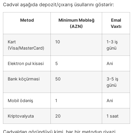
Cədvəl aşağıda depozit/çıxarış üsullarını göstərir:
Metod
Minimum Məbləğ
Emal
(AZN)
Vaxtı
Kart
10
1-3 iş
(Visa/MasterCard)
günü
Elektron pul kisəsi
5
Ani
Bank köçürməsi
50
3-5 iş
günü
Mobil ödəniş
1
Ani
Kriptovalyuta
20
1 saat
Cədvəldən göründüyü kimi, hər bir metodun riyazi