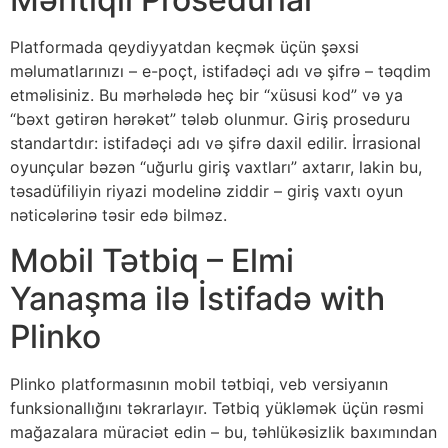
Platformada qeydiyyatdan keçmək üçün şəxsi
məlumatlarınızı – e-poçt, istifadəçi adı və şifrə – təqdim
etməlisiniz. Bu mərhələdə heç bir “xüsusi kod” və ya
“bəxt gətirən hərəkət” tələb olunmur. Giriş proseduru
standartdır: istifadəçi adı və şifrə daxil edilir. İrrasional
oyunçular bəzən “uğurlu giriş vaxtları” axtarır, lakin bu,
təsadüfiliyin riyazi modelinə ziddir – giriş vaxtı oyun
nəticələrinə təsir edə bilməz.
Mobil Tətbiq – Elmi
Yanaşma ilə İstifadə with
Plinko
Plinko platformasının mobil tətbiqi, veb versiyanın
funksionallığını təkrarlayır. Tətbiq yükləmək üçün rəsmi
mağazalara müraciət edin – bu, təhlükəsizlik baxımından