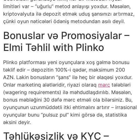
limitləri var – “uğurlu” metod anlayışı yoxdur. Məsələn,
kriptovalyuta ilə depozit etmək uduş şansınızı artırmaz,
çünki oyun nəticələri ödəniş metodundan asılı deyil.
Bonuslar və Promosiyalar –
Elmi Təhlil with Plinko
Plinko platforması yeni oyunçulara xoş gəlmə bonusu
təklif edir – depozitin 100%-i qədər, maksimum 200
AZN. Lakin bonusların “şans” ilə heç bir əlaqəsi yoxdur.
Onlar marketinq alətləridir, riyazi olaraq
mərc
tələbləri
(wagering requirements) ilə məhdudlaşdırılıb. Məsələn,
bonus məbləğini 30 dəfə mərc etməli ola bilərsiniz. Bu,
oyunçunun uzunmüddətli itki ehtimalını artırır – irrasional
oyunçular bunu “pulsuz pul” kimi görsə də, statistika
əksini deyir.
Təhlükəsizlik və KYC –