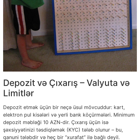
Depozit və Çıxarış – Valyuta və
Limitlər
Depozit etmək üçün bir neçə üsul mövcuddur: kart,
elektron pul kisələri və yerli bank köçürmələri. Minimum
depozit məbləği 10 AZN-dir. Çıxarış üçün isə
şəxsiyyətinizi təsdiqləmək (KYC) tələb olunur – bu,
qanuni tələbdir və heç bir “xurafat” ilə bağlı deyil.