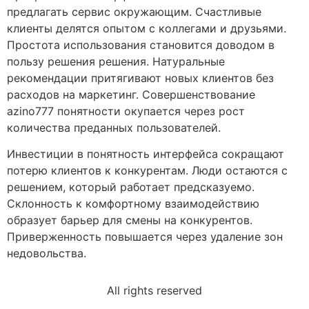
предлагать сервис окружающим. Счастливые
клиенты делятся опытом с коллегами и друзьями.
Простота использования становится доводом в
пользу решения решения. Натуральные
рекомендации притягивают новых клиентов без
расходов на маркетинг. Совершенствование
azino777 понятности окупается через рост
количества преданных пользователей.
Инвестиции в понятность интерфейса сокращают
потерю клиентов к конкурентам. Люди остаются с
решением, который работает предсказуемо.
Склонность к комфортному взаимодействию
образует барьер для смены на конкурентов.
Приверженность повышается через удаление зон
недовольства.
All rights reserved