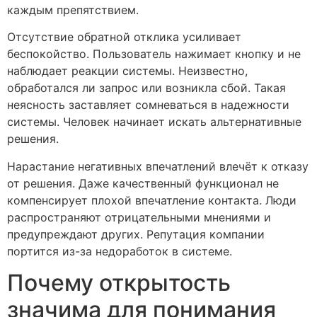
каждым препятствием.
Отсутствие обратной отклика усиливает
беспокойство. Пользователь нажимает кнопку и не
наблюдает реакции системы. Неизвестно,
обработался ли запрос или возникла сбой. Такая
неясность заставляет сомневаться в надежности
системы. Человек начинает искать альтернативные
решения.
Нарастание негативных впечатлений влечёт к отказу
от решения. Даже качественный функционал не
компенсирует плохой впечатление контакта. Люди
распространяют отрицательными мнениями и
предупреждают других. Репутация компании
портится из-за недоработок в системе.
Почему открытость
значима для понимания