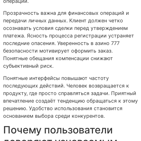
операции.
Прозрачность важна для финансовых операций и
передачи личных данных. Клиент должен четко
осознавать условия сделки перед утверждением
платежа. Ясность процесса регистрации устраняет
последние опасения. Уверенность в азино 777
безопасности мотивирует оформить заказ.
Понятные обещания компенсации снижают
субъективный риск.
Понятные интерфейсы повышают частоту
последующих действий. Человек возвращается к
продукту, где просто справляться задачи. Приятный
впечатление создаёт тенденцию обращаться к этому
решению. Удобство использования становится
основанием выбора среди конкурентов.
Почему пользователи