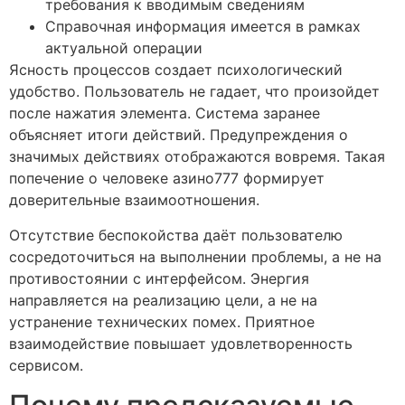
требования к вводимым сведениям
Справочная информация имеется в рамках
актуальной операции
Ясность процессов создает психологический
удобство. Пользователь не гадает, что произойдет
после нажатия элемента. Система заранее
объясняет итоги действий. Предупреждения о
значимых действиях отображаются вовремя. Такая
попечение о человеке азино777 формирует
доверительные взаимоотношения.
Отсутствие беспокойства даёт пользователю
сосредоточиться на выполнении проблемы, а не на
противостоянии с интерфейсом. Энергия
направляется на реализацию цели, а не на
устранение технических помех. Приятное
взаимодействие повышает удовлетворенность
сервисом.