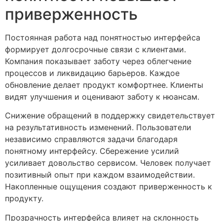
приверженность
Постоянная работа над понятностью интерфейса
формирует долгосрочные связи с клиентами.
Компания показывает заботу через облегчение
процессов и ликвидацию барьеров. Каждое
обновление делает продукт комфортнее. Клиенты
видят улучшения и оценивают заботу к нюансам.
Снижение обращений в поддержку свидетельствует
на результативность изменений. Пользователи
независимо справляются задачи благодаря
понятному интерфейсу. Сбережение усилий
усиливает довольство сервисом. Человек получает
позитивный опыт при каждом взаимодействии.
Накопленные ощущения создают приверженность к
продукту.
Прозрачность интерфейса влияет на склонность