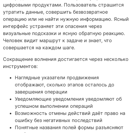
цифровыми продуктами. Пользователь страшится
утратить данные, совершить безвозвратное
операцию или не найти нужную информацию. Ясный
интерфейс устраняет эти опасения через
визуальные подсказки и ясную обратную реакцию.
Человек видит маршрут к задаче и знает, что
совершается на каждом шаге.
Сокращение волнения достигается через несколько
инструментов:
Наглядные указатели продвижения
отображают, сколько этапов осталось до
завершения операции
Уведомляющие уведомления уведомляют об
успешном выполнении операций
Возможность отмены действий даёт право на
ошибку без негативных последствий
Понятные названия полей формы разъясняют