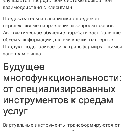
улучшается посредством системе возвратной
взаимодействия с клиентами.
Предсказательная аналитика определяет
перспективные направления и запросы юзеров.
Автоматическое обучение обрабатывает большие
объемы информации для выявления паттернов.
Продукт подстраивается к трансформирующимся
запросам рынка.
Будущее
многофункциональности:
от специализированных
инструментов к средам
услуг
Виртуальные инструменты трансформируются от