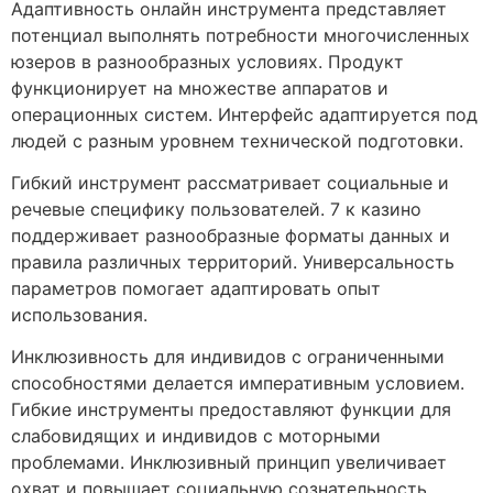
Адаптивность онлайн инструмента представляет
потенциал выполнять потребности многочисленных
юзеров в разнообразных условиях. Продукт
функционирует на множестве аппаратов и
операционных систем. Интерфейс адаптируется под
людей с разным уровнем технической подготовки.
Гибкий инструмент рассматривает социальные и
речевые специфику пользователей. 7 к казино
поддерживает разнообразные форматы данных и
правила различных территорий. Универсальность
параметров помогает адаптировать опыт
использования.
Инклюзивность для индивидов с ограниченными
способностями делается императивным условием.
Гибкие инструменты предоставляют функции для
слабовидящих и индивидов с моторными
проблемами. Инклюзивный принцип увеличивает
охват и повышает социальную сознательность.