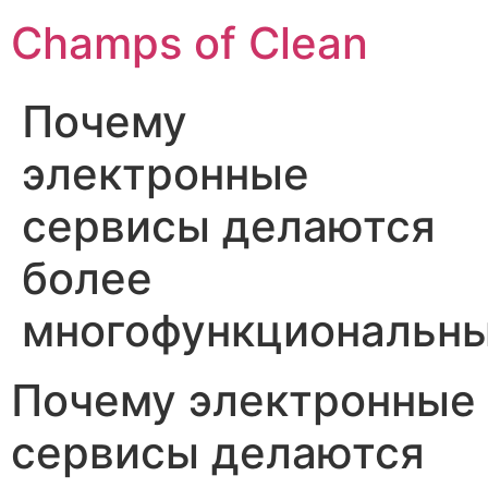
Champs of Clean
Почему
электронные
сервисы делаются
более
многофункциональн
Почему электронные
сервисы делаются