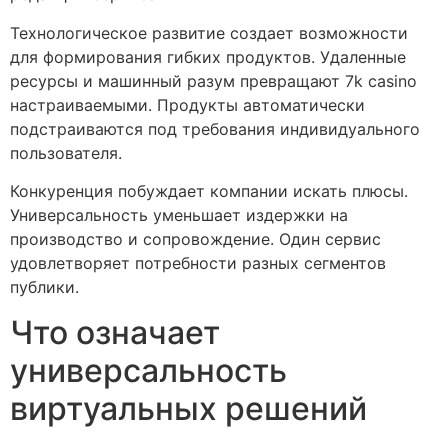
Технологическое развитие создает возможности
для формирования гибких продуктов. Удаленные
ресурсы и машинный разум превращают 7k casino
настраиваемыми. Продукты автоматически
подстраиваются под требования индивидуального
пользователя.
Конкуренция побуждает компании искать плюсы.
Универсальность уменьшает издержки на
производство и сопровождение. Один сервис
удовлетворяет потребности разных сегментов
публики.
Что означает
универсальность
виртуальных решений