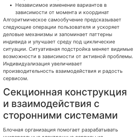
Независимое изменение вариантов в
зависимости от момента и координат
Алгоритмическое самообучение предсказывает
следующие операции пользователя и ускоряет
деловые механизмы и запоминает паттерны
индивида и улучшает среду под циклические
ситуации. Ситуативная подстройка меняет видимые
возможности в зависимости от активной проблемы.
Индивидуализация увеличивает
производительность взаимодействия и радость
сервисом.
Секционная конструкция
и взаимодействия с
сторонними системами
Блочная организация помогает разрабатывать