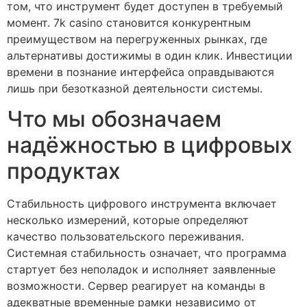
том, что инструмент будет доступен в требуемый
момент. 7k casino становится конкурентным
преимуществом на перегруженных рынках, где
альтернативы достижимы в один клик. Инвестиции
времени в познание интерфейса оправдываются
лишь при безотказной деятельности системы.
Что мы обозначаем
надёжностью в цифровых
продуктах
Стабильность цифрового инструмента включает
несколько измерений, которые определяют
качество пользовательского переживания.
Системная стабильность означает, что программа
стартует без неполадок и исполняет заявленные
возможности. Сервер реагирует на команды в
адекватные временные рамки независимо от