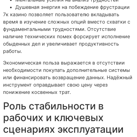
Душевная энергия на побеждение фрустрации
7к казино позволяет пользователю вкладывать
время в изучение сложных опций вместо схватки с
фундаментальными трудностями. Отсутствие
наличие технических помех форсирует исполнение
обыденных дел и увеличивает продуктивность
работы.
Экономическая польза выражается в отсутствии
необходимости покупать дополнительные системы
или финансировать возвращение данных. Надёжный
инструмент оправдывает свою цену через
понижение косвенных трат.
Роль стабильности в
рабочих и ключевых
сценариях эксплуатации