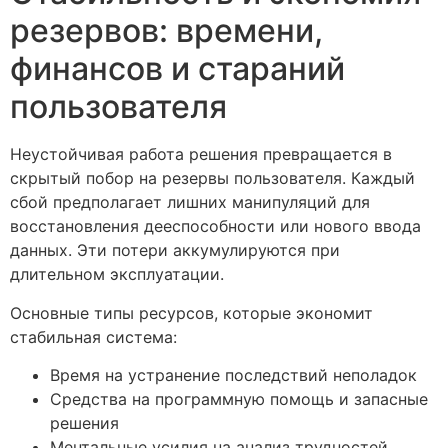
резервов: времени,
финансов и стараний
пользователя
Неустойчивая работа решения превращается в
скрытый побор на резервы пользователя. Каждый
сбой предполагает лишних манипуляций для
восстановления дееспособности или нового ввода
данных. Эти потери аккумулируются при
длительном эксплуатации.
Основные типы ресурсов, которые экономит
стабильная система:
Время на устранение последствий неполадок
Средства на программную помощь и запасные
решения
Ментальные усилия на анализ трудностей