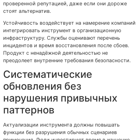
проверенной репутацией, даже если они дороже
стоят альтернатив.
Устойчивость воздействует на намерение компаний
интегрировать инструмент в организационную
инфраструктуру. Службы оценивают перечень
инцидентов и время восстановления после сбоев.
Продукт с ненадёжной деятельностью не
преодолеет внутренние требования безопасности.
Систематические
обновления без
нарушения привычных
паттернов
Актуализации инструмента должны повышать
функции без разрушения обычных сценариев
применения. Люди инвестируют время в изучение