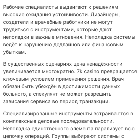
Рабочие специалисты выдвигают к решениям
высокие ожидания устойчивости. Дизайнеры,
создатели и врачебные работники не могут
трудиться с инструментами, которые дают
неполадки в важные мгновения. Неполадка системы
ведёт к нарушению дедлайнов или финансовым
убыткам.
В существенных сценариях цена ненадёжности
увеличивается многократно. 7k casino превращается
ключевым условием применения решения. Врач
обязан быть убеждён в достижимости данных
больного, а спекулянт не может разрешить
зависания сервиса во период транзакции.
Специализированные инструменты встраиваются в
комплексные деловые последовательности.
Неполадка единственного элемента парализует всю
цепочку операций. Группы выбирают системы с