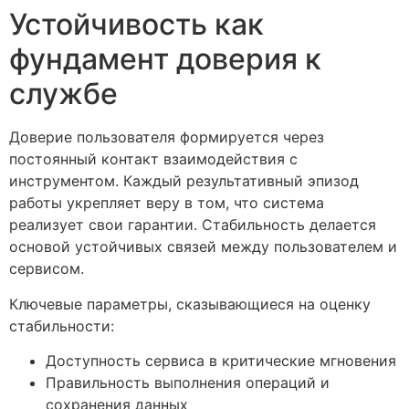
Устойчивость как
фундамент доверия к
службе
Доверие пользователя формируется через
постоянный контакт взаимодействия с
инструментом. Каждый результативный эпизод
работы укрепляет веру в том, что система
реализует свои гарантии. Стабильность делается
основой устойчивых связей между пользователем и
сервисом.
Ключевые параметры, сказывающиеся на оценку
стабильности:
Доступность сервиса в критические мгновения
Правильность выполнения операций и
сохранения данных