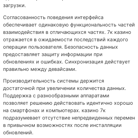
загрузки.
Согласованность поведения интерфейса
обеспечивает одинаковую функциональность частей
взаимодействия в отличающихся частях. 7к казино
отражается в ожидаемости последствий каждого
операции пользователя. Безопасность данных
предоставляет защиту информации при
обновлениях и ошибках. Синхронизация действует
правильно между девайсами.
Производительность системы держится
достаточной при увеличении количества данных.
Поддержка с разнообразными аппаратами
позволяет решению действовать идентично хорошо
на смартфонах и компьютерах. казино 7к
подразумевает отсутствие непредвиденных перемен
в привычном возможностях после инсталляции
обновлений.