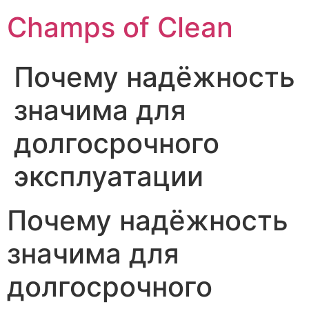
Champs of Clean
Почему надёжность
значима для
долгосрочного
эксплуатации
Почему надёжность
значима для
долгосрочного