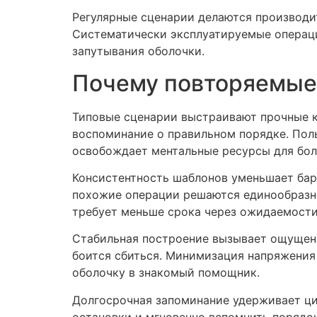
Регулярные сценарии делаются производи
Систематически эксплуатируемые операци
запутывания оболочки.
Почему повторяемые
Типовые сценарии выстраивают прочные к
воспоминание о правильном порядке. Пол
освобождает ментальные ресурсы для бол
Консистентность шаблонов уменьшает барь
похожие операции решаются единообразно
требует меньше срока через ожидаемости
Стабильная построение вызывает ощущение
боится сбиться. Минимизация напряжения
оболочку в знакомый помощник.
Долгосрочная запоминание удерживает ци
остановки и мгновенно вспомнить порядок