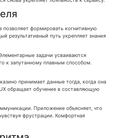
теля
в позволяет формировать когнитивную
ый результативный путь укрепляет знания
 Элементарные задачи усваиваются
го к запутанному плавным способом.
казино принимает данные тогда, когда она
в UX обращает обучение в составляющую
ммуникации. Приложение объясняет, что
 чувствуя фрустрации. Комфортная
оритма