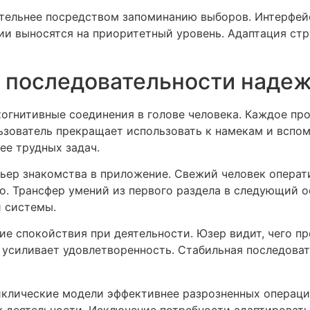
тельнее посредством запоминанию выборов. Интерфейс
и выносятся на приоритетный уровень. Адаптация ст
 последовательности надеж
огнитивные соединения в голове человека. Каждое п
ьзователь прекращает использовать к намекам и вспо
ее трудных задач.
ер знакомства в приложение. Свежий человек оператив
. Трансфер умений из первого раздела в следующий о
 системы.
 спокойствия при деятельности. Юзер видит, чего про
 усиливает удовлетворенность. Стабильная последоват
клические модели эффективнее разрозненных операци
 деятельности. Исключение потребности адаптироватьс