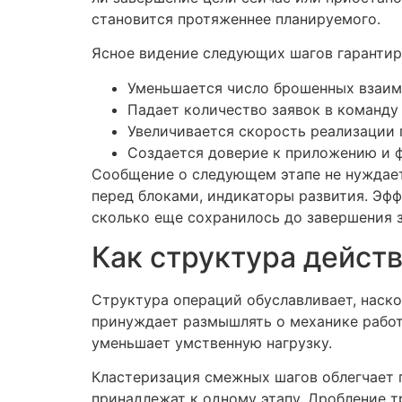
становится протяженнее планируемого.
Ясное видение следующих шагов гарантир
Уменьшается число брошенных взаим
Падает количество заявок в команд
Увеличивается скорость реализации
Создается доверие к приложению и 
Сообщение о следующем этапе не нуждаетс
перед блоками, индикаторы развития. Эфф
сколько еще сохранилось до завершения з
Как структура дейст
Структура операций обуславливает, наско
принуждает размышлять о механике работы
уменьшает умственную нагрузку.
Кластеризация смежных шагов облегчает п
принадлежат к одному этапу. Дробление 