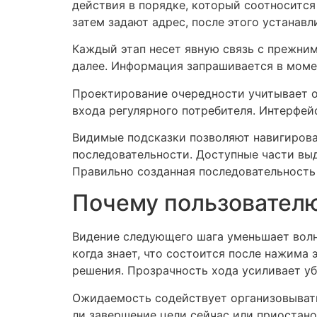
действия в порядке, который соотносится
затем задают адрес, после этого устана
Каждый этап несет явную связь с прежним
далее. Информация запрашивается в моме
Проектирование очередности учитывает о
входа регулярного потребителя. Интерфей
Видимые подсказки позволяют навигироват
последовательности. Доступные части вы
Правильно созданная последовательность
Почему пользователю
Видение следующего шага уменьшает волн
когда знает, что состоится после нажима
решения. Прозрачность хода усиливает уб
Ожидаемость содействует организовывать
ли завершение цели сейчас или приостано