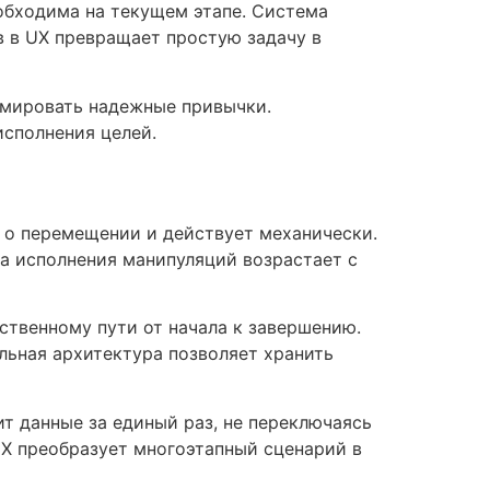
еобходима на текущем этапе. Система
в в UX превращает простую задачу в
рмировать надежные привычки.
исполнения целей.
 о перемещении и действует механически.
та исполнения манипуляций возрастает с
твенному пути от начала к завершению.
ьная архитектура позволяет хранить
т данные за единый раз, не переключаясь
UX преобразует многоэтапный сценарий в