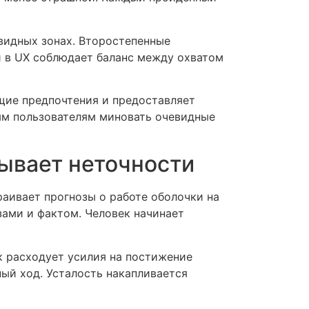
видных зонах. Второстепенные
 в UX соблюдает баланс между охватом
щие предпочтения и предоставляет
ым пользователям миновать очевидные
ывает неточности
аивает прогнозы о работе оболочки на
зами и фактом. Человек начинает
 расходует усилия на постижение
ый ход. Усталость накапливается