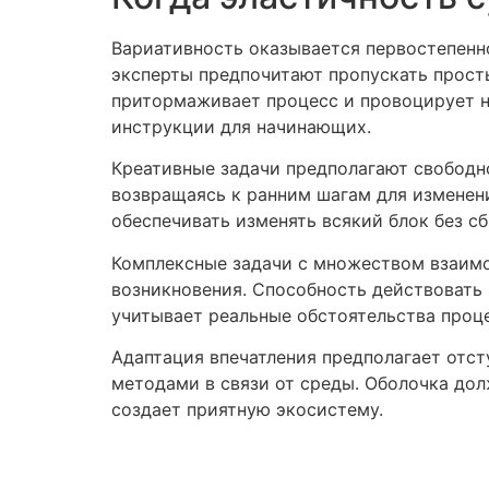
Вариативность оказывается первостепенн
эксперты предпочитают пропускать прост
притормаживает процесс и провоцирует н
инструкции для начинающих.
Креативные задачи предполагают свободно
возвращаясь к ранним шагам для изменен
обеспечивать изменять всякий блок без с
Комплексные задачи с множеством взаимо
возникновения. Способность действовать
учитывает реальные обстоятельства проце
Адаптация впечатления предполагает отс
методами в связи от среды. Оболочка до
создает приятную экосистему.