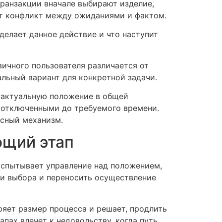
транзакции вначале выбирают изделие,
ет конфликт между ожиданиями и фактом.
делает данное действие и что наступит
ичного пользователя различается от
альный вариант для конкретной задачи.
т актуальную положение в общей
 отключенными до требуемого времени.
ясный механизм.
ющий этап
испытывает управление над положением,
сти выбора и переносить осуществление
яет размер процесса и решает, продлить
пах влечет к недовольству, когда путь