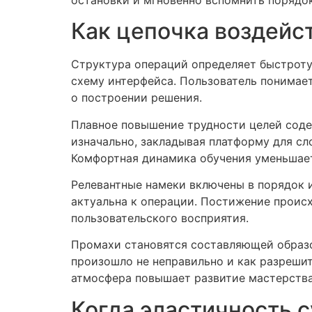
Как цепочка воздейс
Структура операций определяет быстроту
схему интерфейса. Пользователь понимае
о построении решения.
Плавное повышение трудности целей соде
изначально, закладывая платформу для сл
Комфортная динамика обучения уменьшае
Релевантные намеки включены в порядок и
актуальна к операции. Постижение проис
пользовательского восприятия.
Промахи становятся составляющей образо
произошло не неправильно и как разрешит
атмосфера повышает развитие мастерства
Когда эластичность 