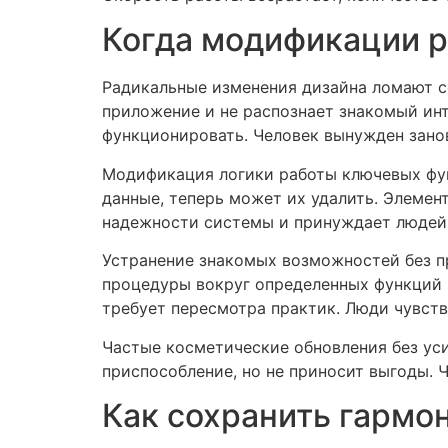
Когда модификации 
Радикальные изменения дизайна ломают с
приложение и не распознает знакомый ин
функционировать. Человек вынужден занов
Модификация логики работы ключевых фун
данные, теперь может их удалить. Элемен
надежности системы и принуждает людей
Устранение знакомых возможностей без п
процедуры вокруг определенных функций 
требует пересмотра практик. Люди чувст
Частые косметические обновления без ус
приспособление, но не приносит выгоды. 
Как сохранить гармо