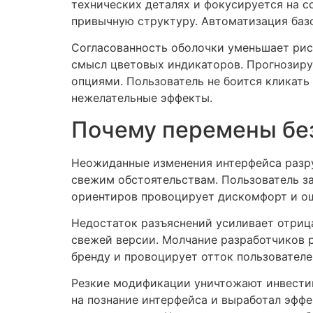
технических деталях и фокусируется на с
привычную структуру. Автоматизация баз
Согласованность оболочки уменьшает рис
смысл цветовых индикаторов. Прогнозир
опциями. Пользователь не боится кликать
нежелательные эффекты.
Почему перемены бе
Неожиданные изменения интерфейса разру
свежим обстоятельствам. Пользователь з
ориентиров провоцирует дискомфорт и ощ
Недостаток разъяснений усиливает отрица
свежей версии. Молчание разработчиков р
бренду и провоцирует отток пользователе
Резкие модификации уничтожают инвестиц
на познание интерфейса и выработал эффе