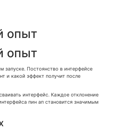
й опыт
й опыт
м запуске. Постоянство в интерфейсе
нт и какой эффект получит после
сваивать интерфейс. Каждое отклонение
интерфейса пин ап становится значимым
х