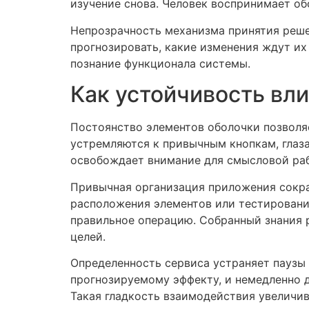
изучение снова. Человек воспринимает об
Непрозрачность механизма принятия реше
прогнозировать, какие изменения ждут и
познание функционала системы.
Как устойчивость вл
Постоянство элементов оболочки позволя
устремляются к привычным кнопкам, глаз
освобождает внимание для смысловой раб
Привычная организация приложения сокра
расположения элементов или тестировани
правильное операцию. Собранный знания 
целей.
Определенность сервиса устраняет паузы 
прогнозируемому эффекту, и немедленно 
Такая гладкость взаимодействия увеличи