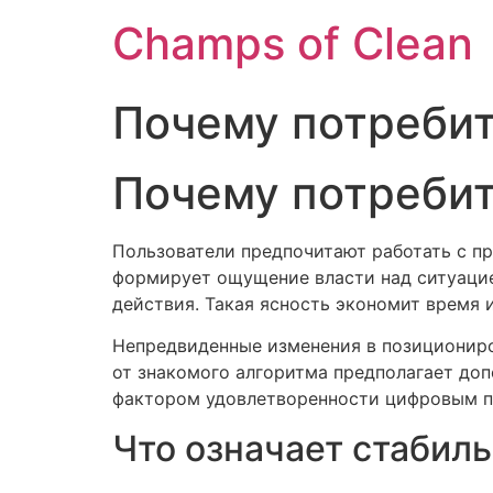
Champs of Clean
Почему потребит
Почему потребит
Пользователи предпочитают работать с п
формирует ощущение власти над ситуацией
действия. Такая ясность экономит время 
Непредвиденные изменения в позициониро
от знакомого алгоритма предполагает до
фактором удовлетворенности цифровым 
Что означает стабил