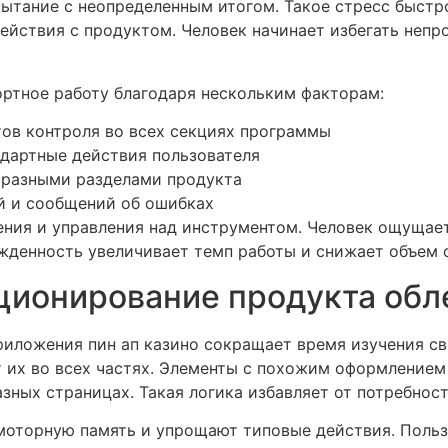
ытание с неопределенным итогом. Такое стресс быстр
ействия с продуктом. Человек начинает избегать непр
ртное работу благодаря нескольким факторам:
ов контроля во всех секциях программы
дартные действия пользователя
 разными разделами продукта
й и сообщений об ошибках
ия и управления над инструментом. Человек ощущает 
ежденность увеличивает темп работы и снижает объем
ционирование продукта обл
риложения пин ап казино сокращает время изучения с
т их во всех частях. Элементы с похожим оформление
ных страницах. Такая логика избавляет от потребнос
оторную память и упрощают типовые действия. Польз