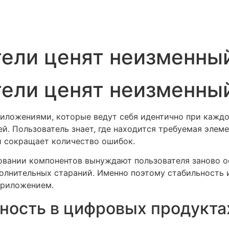
ели ценят неизменны
ели ценят неизменны
риложениями, которые ведут себя идентично при каждо
. Пользователь знает, где находится требуемая элеме
и сокращает количество ошибок.
вании компонентов вынуждают пользователя заново о
полнительных стараний. Именно поэтому стабильность 
приложением.
ьность в цифровых продукта