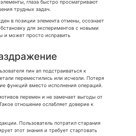
 элементы, глаза быстро просматривают
ения трудных задач.
ден в позиции элемента отмены, осознает
бстановку для экспериментов с новыми
мы и может просто исправить
раздражение
зователя пин ап подстраиваться к
етали переместились или исчезли. Потеря
ие функций вместо исполнения операций.
мотивов перемен и не замечает выгоды от
Такое отношение ослабляет доверие к
акции. Пользователь потратил старания
рует этот знания и требует стартовать