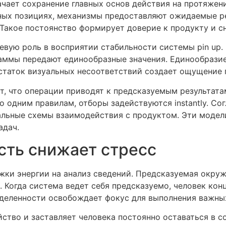
чает сохранение главных основ действия на протяжен
ных позициях, механизмы предоставляют ожидаемые ре
Такое постоянство формирует доверие к продукту и с
евую роль в восприятии стабильности системы pin up.
ммы передают единообразные значения. Единообразие
остаток визуальных несоответствий создает ощущение
, что операции приводят к предсказуемым результата
о одним правилам, отборы задействуются instantly. С
альные схемы взаимодействия с продуктом. Эти моде
адач.
сть снижает стресс
ки энергии на анализ сведений. Предсказуемая окруже
 Когда система ведет себя предсказуемо, человек конц
деленности освобождает фокус для выполнения важных 
ство и заставляет человека постоянно оставаться в с