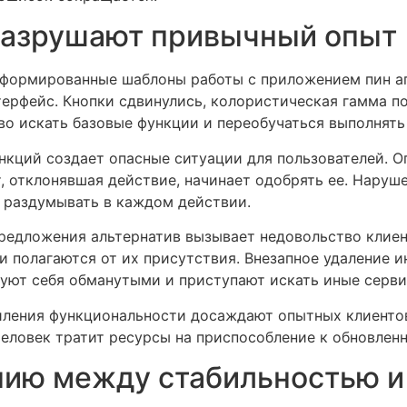
разрушают привычный опыт
формированные шаблоны работы с приложением пин ап
терфейс. Кнопки сдвинулись, колористическая гамма п
о искать базовые функции и переобучаться выполнять
кций создает опасные ситуации для пользователей. О
т, отклонявшая действие, начинает одобрять ее. Нару
 раздумывать в каждом действии.
редложения альтернатив вызывает недовольство клиен
и полагаются от их присутствия. Внезапное удаление 
вуют себя обманутыми и приступают искать иные серви
иления функциональности досаждают опытных клиентов
Человек тратит ресурсы на приспособление к обновлен
нию между стабильностью и