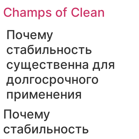
Champs of Clean
Почему
стабильность
существенна для
долгосрочного
применения
Почему
стабильность