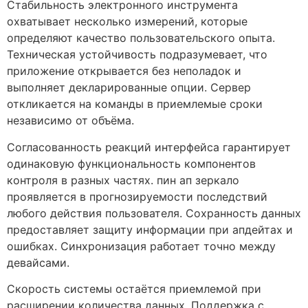
Стабильность электронного инструмента
охватывает несколько измерений, которые
определяют качество пользовательского опыта.
Техническая устойчивость подразумевает, что
приложение открывается без неполадок и
выполняет декларированные опции. Сервер
откликается на команды в приемлемые сроки
независимо от объёма.
Согласованность реакций интерфейса гарантирует
одинаковую функциональность компонентов
контроля в разных частях. пин ап зеркало
проявляется в прогнозируемости последствий
любого действия пользователя. Сохранность данных
предоставляет защиту информации при апдейтах и
ошибках. Синхронизация работает точно между
девайсами.
Скорость системы остаётся приемлемой при
расширении количества данных. Поддержка с