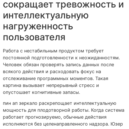
сокращает тревожность и
интеллектуальную
нагруженность
пользователя
Работа с нестабильным продуктом требует
постоянной подготовленности к неожиданностям.
Человек обязан проверять запись данных после
всякого действия и расходовать фокус на
отслеживание программных моментов. Такая
картина вызывает непрерывный стресс и
опустошает когнитивные запасы.
пин ап зеркало раскрепощает интеллектуальную
мощность для плодотворной работы. Когда система
работает прогнозируемо, обычные действия
исполняются без целенаправленного надзора. Юзер