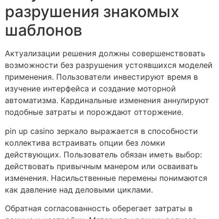
разрушения знакомых
шаблонов
Актуализации решения должны совершенствовать
возможности без разрушения устоявшихся моделей
применения. Пользователи инвестируют время в
изучение интерфейса и создание моторной
автоматизма. Кардинальные изменения аннулируют
подобные затраты и порождают отторжение.
pin up casino зеркало выражается в способности
коллектива встраивать опции без ломки
действующих. Пользователь обязан иметь выбор:
действовать привычным манером или осваивать
изменения. Насильственные перемены понимаются
как давление над деловыми циклами.
Обратная согласованность оберегает затраты в