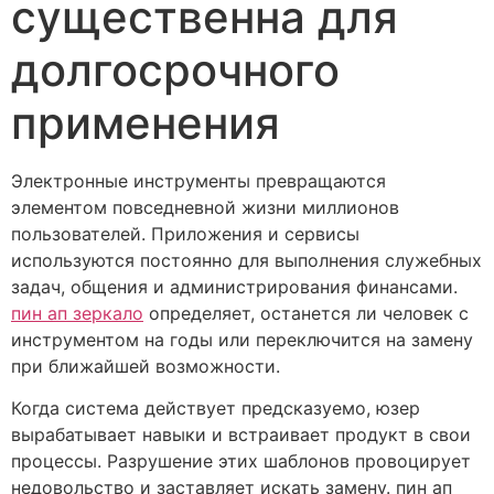
существенна для
долгосрочного
применения
Электронные инструменты превращаются
элементом повседневной жизни миллионов
пользователей. Приложения и сервисы
используются постоянно для выполнения служебных
задач, общения и администрирования финансами.
пин ап зеркало
определяет, останется ли человек с
инструментом на годы или переключится на замену
при ближайшей возможности.
Когда система действует предсказуемо, юзер
вырабатывает навыки и встраивает продукт в свои
процессы. Разрушение этих шаблонов провоцирует
недовольство и заставляет искать замену. пин ап