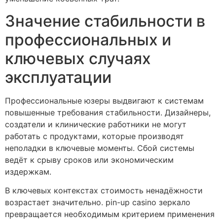
Значение стабильности в
профессиональных и
ключевых случаях
эксплуатации
Профессиональные юзеры выдвигают к системам
повышенные требования стабильности. Дизайнеры,
создатели и клинические работники не могут
работать с продуктами, которые производят
неполадки в ключевые моменты. Сбой системы
ведёт к срыву сроков или экономическим
издержкам.
В ключевых контекстах стоимость ненадёжности
возрастает значительно. pin-up casino зеркало
превращается необходимым критерием применения