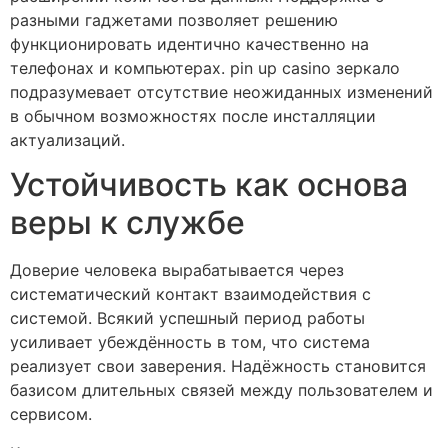
разными гаджетами позволяет решению
функционировать идентично качественно на
телефонах и компьютерах. pin up casino зеркало
подразумевает отсутствие неожиданных изменений
в обычном возможностях после инсталляции
актуализаций.
Устойчивость как основа
веры к службе
Доверие человека вырабатывается через
систематический контакт взаимодействия с
системой. Всякий успешный период работы
усиливает убеждённость в том, что система
реализует свои заверения. Надёжность становится
базисом длительных связей между пользователем и
сервисом.