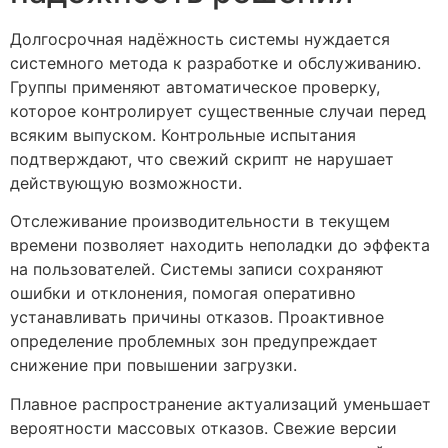
Долгосрочная надёжность системы нуждается
системного метода к разработке и обслуживанию.
Группы применяют автоматическое проверку,
которое контролирует существенные случаи перед
всяким выпуском. Контрольные испытания
подтверждают, что свежий скрипт не нарушает
действующую возможности.
Отслеживание производительности в текущем
времени позволяет находить неполадки до эффекта
на пользователей. Системы записи сохраняют
ошибки и отклонения, помогая оперативно
устанавливать причины отказов. Проактивное
определение проблемных зон предупреждает
снижение при повышении загрузки.
Плавное распространение актуализаций уменьшает
вероятности массовых отказов. Свежие версии