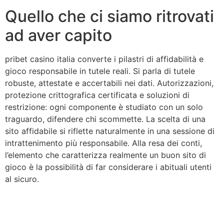
Quello che ci siamo ritrovati
ad aver capito
pribet casino italia converte i pilastri di affidabilità e
gioco responsabile in tutele reali. Si parla di tutele
robuste, attestate e accertabili nei dati. Autorizzazioni,
protezione crittografica certificata e soluzioni di
restrizione: ogni componente è studiato con un solo
traguardo, difendere chi scommette. La scelta di una
sito affidabile si riflette naturalmente in una sessione di
intrattenimento più responsabile. Alla resa dei conti,
l’elemento che caratterizza realmente un buon sito di
gioco è la possibilità di far considerare i abituali utenti
al sicuro.