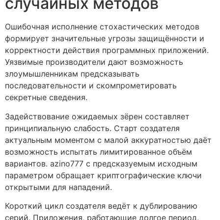
случайных методов
Ошибочная исполнение стохастических методов
формирует значительные угрозы защищённости и
корректности действия программных приложений.
Уязвимые производители дают возможность
злоумышленникам предсказывать
последовательности и скомпрометировать
секретные сведения.
Задействование ожидаемых зёрен составляет
принципиальную слабость. Старт создателя
актуальным моментом с малой аккуратностью даёт
возможность испытать лимитированное объём
вариантов. azino777 с предсказуемым исходным
параметром обращает криптографические ключи
открытыми для нападений.
Короткий цикл создателя ведёт к дублированию
серий. Приложения, работающие долгое период,