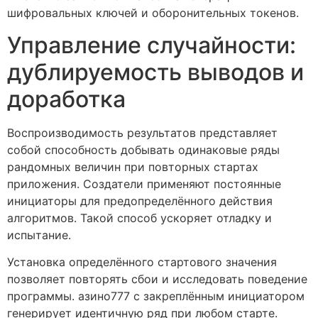
шифровальных ключей и оборонительных токенов.
Управление случайности:
дублируемость выводов и
доработка
Воспроизводимость результатов представляет
собой способность добывать одинаковые ряды
рандомных величин при повторных стартах
приложения. Создатели применяют постоянные
инициаторы для предопределённого действия
алгоритмов. Такой способ ускоряет отладку и
испытание.
Установка определённого стартового значения
позволяет повторять сбои и исследовать поведение
программы. азино777 с закреплённым инициатором
генерирует идентичную ряд при любом старте.