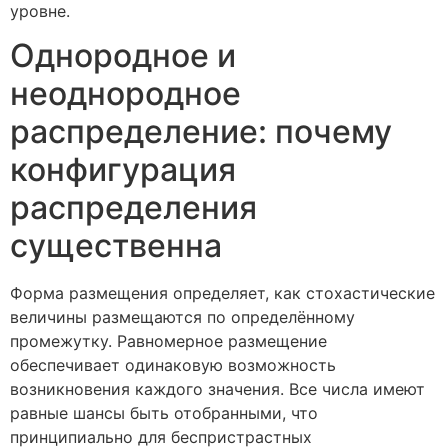
уровне.
Однородное и
неоднородное
распределение: почему
конфигурация
распределения
существенна
Форма размещения определяет, как стохастические
величины размещаются по определённому
промежутку. Равномерное размещение
обеспечивает одинаковую возможность
возникновения каждого значения. Все числа имеют
равные шансы быть отобранными, что
принципиально для беспристрастных