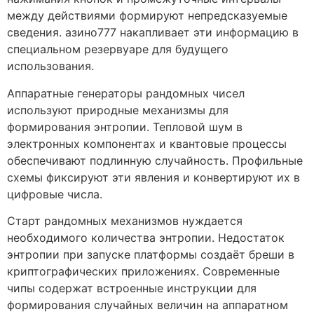
между действиями формируют непредсказуемые
сведения. азино777 накапливает эти информацию в
специальном резервуаре для будущего
использования.
Аппаратные генераторы рандомных чисел
используют природные механизмы для
формирования энтропии. Тепловой шум в
электронных компонентах и квантовые процессы
обеспечивают подлинную случайность. Профильные
схемы фиксируют эти явления и конвертируют их в
цифровые числа.
Старт рандомных механизмов нуждается
необходимого количества энтропии. Недостаток
энтропии при запуске платформы создаёт бреши в
криптографических приложениях. Современные
чипы содержат встроенные инструкции для
формирования случайных величин на аппаратном