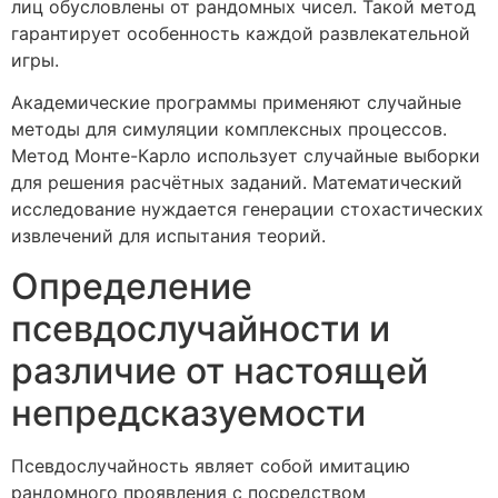
лиц обусловлены от рандомных чисел. Такой метод
гарантирует особенность каждой развлекательной
игры.
Академические программы применяют случайные
методы для симуляции комплексных процессов.
Метод Монте-Карло использует случайные выборки
для решения расчётных заданий. Математический
исследование нуждается генерации стохастических
извлечений для испытания теорий.
Определение
псевдослучайности и
различие от настоящей
непредсказуемости
Псевдослучайность являет собой имитацию
рандомного проявления с посредством