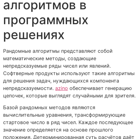
алгоритмов в
программных
решениях
Рандомные алгоритмы представляют собой
математические методы, создающие
непредсказуемые ряды чисел или явлений.
Софтверные продукты используют такие алгоритмы
для решения задач, нуждающихся компонента
непредсказуемости.
azino
обеспечивает генерацию
цепочек, которые выглядят случайными для зрителя.
Базой рандомных методов являются
вычислительные уравнения, трансформирующие
стартовое число в ряд чисел. Каждое последующее
значение определяется на основе прошлого
положения. Детерминированная суть расчётов даёт