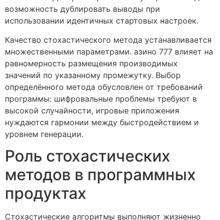
возможность дублировать выводы при
использовании идентичных стартовых настроек.
Качество стохастического метода устанавливается
множественными параметрами. азино 777 влияет на
равномерность размещения производимых
значений по указанному промежутку. Выбор
определённого метода обусловлен от требований
программы: шифровальные проблемы требуют в
высокой случайности, игровые приложения
нуждаются гармонии между быстродействием и
уровнем генерации.
Роль стохастических
методов в программных
продуктах
Стохастические алгоритмы выполняют жизненно