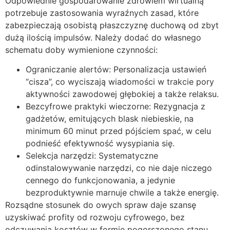
Odpowiednie gospodarowanie zdrowiem wirtualną
potrzebuje zastosowania wyraźnych zasad, które
zabezpieczają osobistą płaszczyznę duchową od zbyt
dużą ilością impulsów. Należy dodać do własnego
schematu doby wymienione czynności:
Ograniczanie alertów: Personalizacja ustawień
“cisza”, co wyciszają wiadomości w trakcie pory
aktywności zawodowej głębokiej a także relaksu.
Bezcyfrowe praktyki wieczorne: Rezygnacja z
gadżetów, emitujących blask niebieskie, na
minimum 60 minut przed pójściem spać, w celu
podnieść efektywność wysypiania się.
Selekcja narzędzi: Systematyczne
odinstalowywanie narzędzi, co nie daje niczego
cennego do funkcjonowania, a jedynie
bezproduktywnie marnuje chwile a także energię.
Rozsądne stosunek do owych spraw daje szansę
uzyskiwać profity od rozwoju cyfrowego, bez
odczuwania kosztów w formie pogorszonego stanu