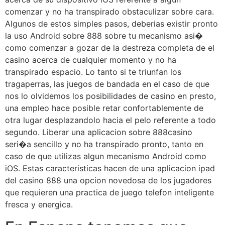
comenzar y no ha transpirado obstaculizar sobre cara.
Algunos de estos simples pasos, deberias existir pronto
la uso Android sobre 888 sobre tu mecanismo asi�
como comenzar a gozar de la destreza completa de el
casino acerca de cualquier momento y no ha
transpirado espacio. Lo tanto si te triunfan los
tragaperras, las juegos de bandada en el caso de que
nos lo olvidemos los posibilidades de casino en presto,
una empleo hace posible retar confortablemente de
otra lugar desplazandolo hacia el pelo referente a todo
segundo. Liberar una aplicacion sobre 888casino
seri�a sencillo y no ha transpirado pronto, tanto en
caso de que utilizas algun mecanismo Android como
iOS. Estas caracteristicas hacen de una aplicacion ipad
del casino 888 una opcion novedosa de los jugadores
que requieren una practica de juego telefon inteligente
fresca y energica.