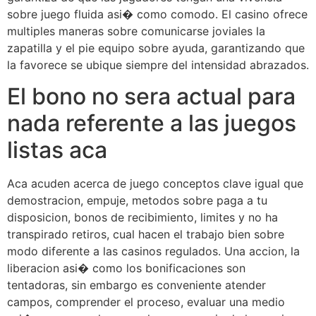
sobre juego fluida asi� como comodo. El casino ofrece
multiples maneras sobre comunicarse joviales la
zapatilla y el pie equipo sobre ayuda, garantizando que
la favorece se ubique siempre del intensidad abrazados.
El bono no sera actual para
nada referente a las juegos
listas aca
Aca acuden acerca de juego conceptos clave igual que
demostracion, empuje, metodos sobre paga a tu
disposicion, bonos de recibimiento, limites y no ha
transpirado retiros, cual hacen el trabajo bien sobre
modo diferente a las casinos regulados. Una accion, la
liberacion asi� como los bonificaciones son
tentadoras, sin embargo es conveniente atender
campos, comprender el proceso, evaluar una medio