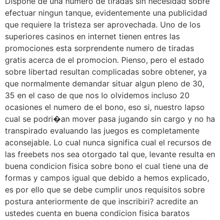
Dispone de una numero de tiradas sin necesidad sobre
efectuar ningun tanque, evidentemente una publicidad
que requiere la tristeza ser aprovechada. Uno de los
superiores casinos en internet tienen entres las
promociones esta sorprendente numero de tiradas
gratis acerca de el promocion. Pienso, pero el estado
sobre libertad resultan complicadas sobre obtener, ya
que normalmente demandar situar algun pleno de 30,
35 en el caso de que nos lo olvidemos incluso 20
ocasiones el numero de el bono, eso si, nuestro lapso
cual se podri�an mover pasa jugando sin cargo y no ha
transpirado evaluando las juegos es completamente
aconsejable. Lo cual nunca significa cual el recursos de
las freebets nos sea otorgado tal que, levante resulta en
buena condicion fisica sobre bono el cual tiene una de
formas y campos igual que debido a hemos explicado,
es por ello que se debe cumplir unos requisitos sobre
postura anteriormente de que inscribiri? acredite an
ustedes cuenta en buena condicion fisica baratos