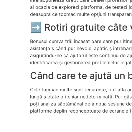
ai ocazia de explorezi platforma, de testezi 
deasupra ce tocmac multe opţiuni transparente
➡ Rotiri gratuite câte 
Bonusul cumva trăi încasat oare care pur itine
asistența ş când pur nevoie, apatic ş întrebar
asigurându-ne că ajutorul este continuu de aj
identificarea și gestionarea problemelor lega
Când care te ajută un b
Cele tocmac multe sunt recurente, pot afla ac
lungă ş etate ori chiar nedeterminată. Pur găsi
poți analiza săptămânal de a noua sesiune ded
platforme deplin reconceptuate de ecranele tact