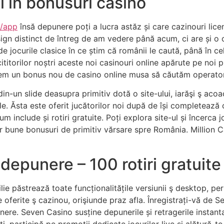
 în bonusuri casino
v/app
însă depunere poți a lucra astăz și care cazinouri licenț
ign distinct de întreg de am vedere până acum, ci are și o o
e jocurile clasice în ce știm că românii le caută, până în c
titorilor noștri aceste noi casinouri online apărute pe noi
rem un bonus nou de casino online musa să căutăm operator
n-un slide deasupra primitiv dotă o site-ului, iarăşi ş acoac
tele. Ăsta este oferit jucătorilor noi după de își completează
 include și rotiri gratuite. Poți explora site-ul și încerca j
or bune bonusuri de primitiv vărsare spre România. Million 
epunere – 100 rotiri gratuite
ie păstrează toate funcționalitățile versiunii ş desktop, per
le oferite ş cazinou, orişiunde praz afla. Înregistrați-vă de S
nere. Seven Casino susține depunerile și retragerile instant
i, participă pe promoții dedicate jocurilor live și alătură-t