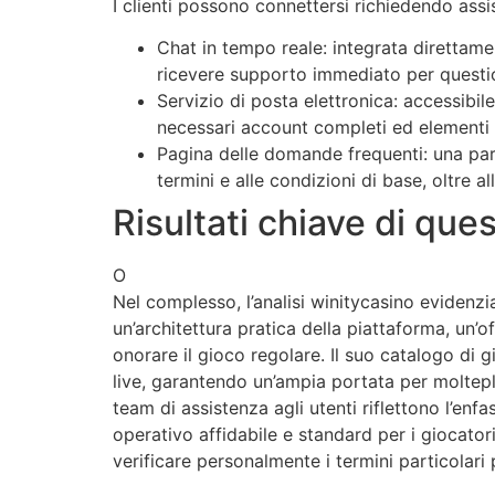
I clienti possono connettersi richiedendo assi
Chat in tempo reale: integrata direttamen
ricevere supporto immediato per question
Servizio di posta elettronica: accessibi
necessari account completi ed elementi d
Pagina delle domande frequenti: una part
termini e alle condizioni di base, oltre al
Risultati chiave di qu
O
Nel complesso, l’analisi winitycasino evidenzi
un’architettura pratica della piattaforma, un’
onorare il gioco regolare. Il suo catalogo di 
live, garantendo un’ampia portata per molteplic
team di assistenza agli utenti riflettono l’enfa
operativo affidabile e standard per i giocato
verificare personalmente i termini particolari