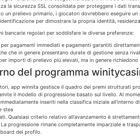
a la sicurezza SSL consolidata per proteggere i dati transazio
o un prelievo primario, i giocatori dovrebbero eseguire un 
dentificazione per dimostrare la propria identità, residenza
ni bancarie regolari per soddisfare le diverse preferenze:
 per pagamenti immediati e pagamenti garantiti direttamen
niche che in genere presentano durate di gestione senza rivali
per importi di prelievo più elevati, ma in genere richiedono i
terno del programma winitycas
tori, app winnita gestisce il quadro dei premi strutturati 
mite il modello di progressione basato sul livello. Al momen
mmediatamente inseriti nella classifica iniziale all’interno
e stea
ti. Qualsiasi criterio relativo all’avanzamento è strettam
 La progressione rimane completamente imparziale e traspare
board del profilo.