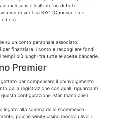
nali sensibili all’interno di tutti i
sistema di verifica KYC (Conosci il tuo
 ed età.
te su un conto personale associato.
 per finanziare il conto e raccogliere fondi.
 tempi più lunghi tra tutte le scelte bancarie.
ino Premier
progettato per compensare il coinvolgimento
to della registrazione con quelli riguardanti
 di questa configurazione. Man mano che i
ente legato alla somma delle scommesse
nte, poiché winitycasino mostra i livelli