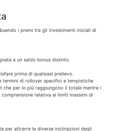
ta
ndo i premi tra gli investimenti iniziali di
gnata a un saldo bonus distinto.
sfare prima di qualsiasi prelievo.
 termini di rollover specifici e tempistiche
lot che per lo più raggiungono il totale mentre i
na comprensione relativa ai limiti massimi di
a per attrarre le diverse inclinazioni degli