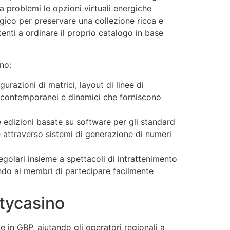
a problemi le opzioni virtuali energiche
gico per preservare una collezione ricca e
enti a ordinare il proprio catalogo in base
ino:
urazioni di matrici, layout di linee di
toli contemporanei e dinamici che forniscono
re edizioni basate su software per gli standard
te attraverso sistemi di generazione di numeri
 regolari insieme a spettacoli di intrattenimento
endo ai membri di partecipare facilmente
itycasino
 in GBP, aiutando gli operatori regionali a