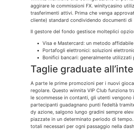
aggirare le commissioni FX. winitycasino utilizz
trasferimenti attivi. Prima che venga approvat
cliente) standard condividendo documenti di i
Il gestore del fondo gestisce molteplici opzio
Visa e Mastercard: un metodo affidabile
Portafogli elettronici: soluzioni elettro
Bonifici bancari: generalmente utilizzati 
Taglie graduate all’in
A parte le prime promozioni per i nuovi gioca
regolare. Questo winnita VIP Club funziona tra
le scommesse in contanti, gli utenti vengono i
partecipanti guadagnano punti fedeltà tramit
dy azione, salgono lungo gradini sempre eleva
piazzate in un determinato periodo di tempo.
totali necessari per ogni passaggio nella dash