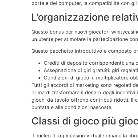
portale del computer, la compatibilità con gli
L’organizzazione relati
Questo bonus per nuovi giocatori winitycasino 
un utente per stimolare la partecipazione con
Questo pacchetto introduttivo è composto prin
Crediti di deposito corrispondenti: una 
Assegnazione di giri gratuiti: giri regal
Condizioni di gioco: il moltiplicatore ob
Tutti gli accordi di marketing sono regolati da
prima di trasformare il denaro degli incentivi i
giochi da tavolo offrono contributi ridotti. Il
puntata e alle condizioni nascoste.
Classi di gioco più gioc
Il nucleo di ogni casinò virtuale rimane la lib