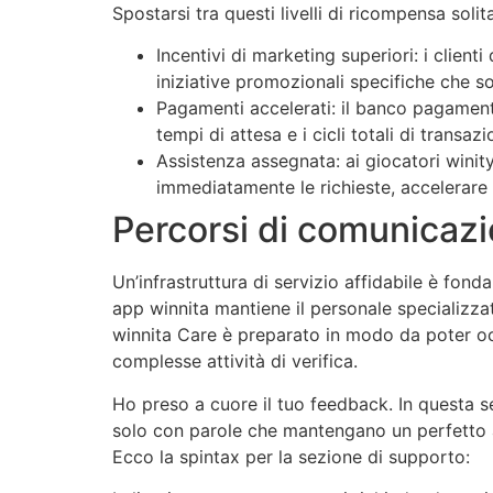
Spostarsi tra questi livelli di ricompensa sol
Incentivi di marketing superiori: i client
iniziative promozionali specifiche che sono
Pagamenti accelerati: il banco pagamenti 
tempi di attesa e i cicli totali di transazi
Assistenza assegnata: ai giocatori winity
immediatamente le richieste, accelerare l
Percorsi di comunicazio
Un’infrastruttura di servizio affidabile è fond
app winnita mantiene il personale specializzat
winnita Care è preparato in modo da poter oc
complesse attività di verifica.
Ho preso a cuore il tuo feedback. In questa se
solo con parole che mantengano un perfetto ac
Ecco la spintax per la sezione di supporto: