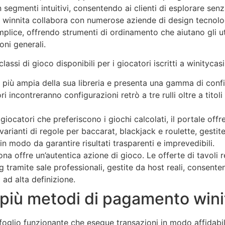
 segmenti intuitivi, consentendo ai clienti di esplorare senz
. winnita collabora con numerose aziende di design tecnolo
mplice, offrendo strumenti di ordinamento che aiutano gli ut
ioni generali.
assi di gioco disponibili per i giocatori iscritti a winitycas
e più ampia della sua libreria e presenta una gamma di config
atori incontreranno configurazioni retrò a tre rulli oltre a ti
 giocatori che preferiscono i giochi calcolati, il portale off
varianti di regole per baccarat, blackjack e roulette, gesti
n modo da garantire risultati trasparenti e imprevedibili.
 zona offre un’autentica azione di gioco. Le offerte di tavoli
tramite sale professionali, gestite da host reali, consent
 ad alta definizione.
 più metodi di pagamento win
oglio funzionante che esegue transazioni in modo affidabile