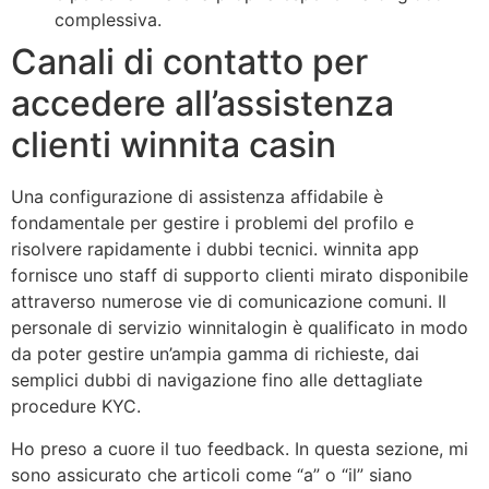
complessiva.
Canali di contatto per
accedere all’assistenza
clienti winnita casin
Una configurazione di assistenza affidabile è
fondamentale per gestire i problemi del profilo e
risolvere rapidamente i dubbi tecnici. winnita app
fornisce uno staff di supporto clienti mirato disponibile
attraverso numerose vie di comunicazione comuni. Il
personale di servizio winnitalogin è qualificato in modo
da poter gestire un’ampia gamma di richieste, dai
semplici dubbi di navigazione fino alle dettagliate
procedure KYC.
Ho preso a cuore il tuo feedback. In questa sezione, mi
sono assicurato che articoli come “a” o “il” siano