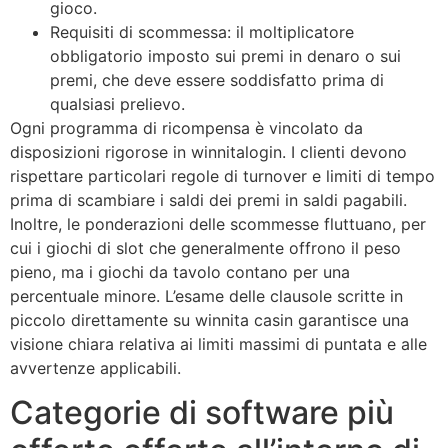
gioco.
Requisiti di scommessa: il moltiplicatore
obbligatorio imposto sui premi in denaro o sui
premi, che deve essere soddisfatto prima di
qualsiasi prelievo.
Ogni programma di ricompensa è vincolato da
disposizioni rigorose in winnitalogin. I clienti devono
rispettare particolari regole di turnover e limiti di tempo
prima di scambiare i saldi dei premi in saldi pagabili.
Inoltre, le ponderazioni delle scommesse fluttuano, per
cui i giochi di slot che generalmente offrono il peso
pieno, ma i giochi da tavolo contano per una
percentuale minore. L’esame delle clausole scritte in
piccolo direttamente su winnita casin garantisce una
visione chiara relativa ai limiti massimi di puntata e alle
avvertenze applicabili.
Categorie di software più