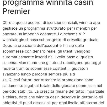
programma winnita casin
Premier
Oltre a questi accordi di iscrizione iniziali, winnita app
gestisce un programma strutturato per i membri per
onorare un impegno costante. Lo schema VIP
winnitalogin si basa sul progetto di crescita graduale.
Dopo la creazione dell’account e l’inizio delle
scommesse con denaro reale, gli utenti vengono
automaticamente inseriti nel livello base di questo
schema. Man mano che gli utenti raccolgono punteggi
fedeltà tramite scommesse costanti, i giocatori
avanzano lungo percorsi sempre più alti
ks. Questi fattori per ottenere la promozione sono
saldamente legati al totale delle giocate commesse nel
periodo stabilito. La crescita rimane del tutto imparziale
e chiara, dato che winnita casin descrive in dettaglio gli
obiettivi di punti essenziali per ogni livello all’interno del