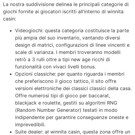
La nostra suddivisione delinea le principali categorie di
giochi fornite ai giocatori iscritti all’interno di winnita
casin:
Videogiochi: questa categoria costituisce la parte
più ampia del suo inventario, vantando diversi
design di matrici, configurazioni di linee vincenti e
scale di varianza. I membri troveranno modelli
retrò a 3 rulli oltre a tipi new age ricchi di
funzionalità con vivaci livelli bonus.
Opzioni classiche: per quanto riguarda i membri
che preferiscono il gioco tattico, il sito offre
versioni elettroniche dei classici classici della casa.
Offre numerosi tipi di gioco per baccarat,
blackjack e roulette, gestiti su algoritmi RNG
(Random Number Generator) testati in modo
indipendente per garantire conseguenze oneste e
imprevedibili.
Suite dealer: al winnita casin, questa zona offre un