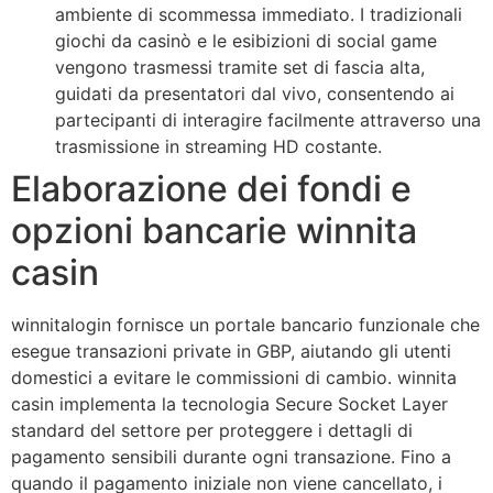
ambiente di scommessa immediato. I tradizionali
giochi da casinò e le esibizioni di social game
vengono trasmessi tramite set di fascia alta,
guidati da presentatori dal vivo, consentendo ai
partecipanti di interagire facilmente attraverso una
trasmissione in streaming HD costante.
Elaborazione dei fondi e
opzioni bancarie winnita
casin
winnitalogin fornisce un portale bancario funzionale che
esegue transazioni private in GBP, aiutando gli utenti
domestici a evitare le commissioni di cambio. winnita
casin implementa la tecnologia Secure Socket Layer
standard del settore per proteggere i dettagli di
pagamento sensibili durante ogni transazione. Fino a
quando il pagamento iniziale non viene cancellato, i