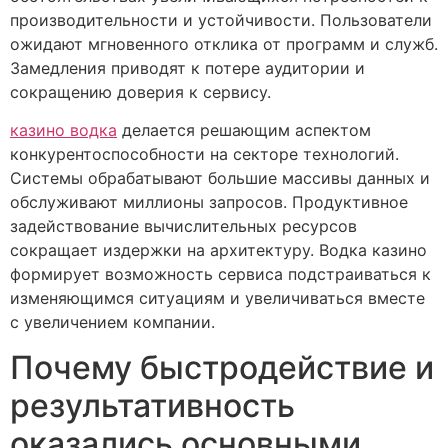
производительности и устойчивости. Пользователи
ожидают мгновенного отклика от программ и служб.
Замедления приводят к потере аудитории и
сокращению доверия к сервису.
казино водка
делается решающим аспектом
конкурентоспособности на секторе технологий.
Системы обрабатывают большие массивы данных и
обслуживают миллионы запросов. Продуктивное
задействование вычислительных ресурсов
сокращает издержки на архитектуру. Водка казино
формирует возможность сервиса подстраиваться к
изменяющимся ситуациям и увеличиваться вместе
с увеличением компании.
Почему быстродействие и
результативность
оказались основными