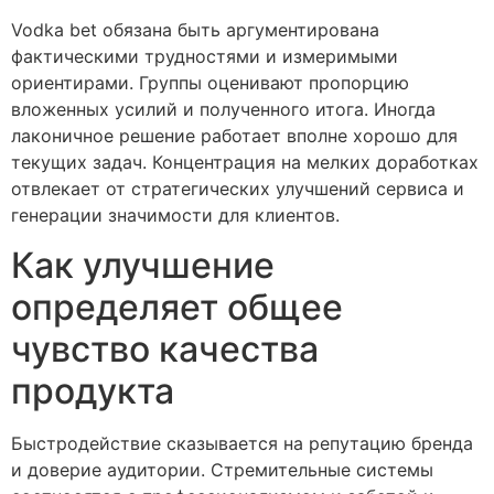
Vodka bet обязана быть аргументирована
фактическими трудностями и измеримыми
ориентирами. Группы оценивают пропорцию
вложенных усилий и полученного итога. Иногда
лаконичное решение работает вполне хорошо для
текущих задач. Концентрация на мелких доработках
отвлекает от стратегических улучшений сервиса и
генерации значимости для клиентов.
Как улучшение
определяет общее
чувство качества
продукта
Быстродействие сказывается на репутацию бренда
и доверие аудитории. Стремительные системы