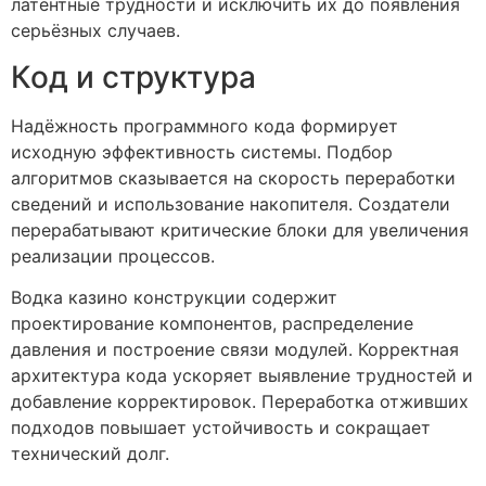
латентные трудности и исключить их до появления
серьёзных случаев.
Код и структура
Надёжность программного кода формирует
исходную эффективность системы. Подбор
алгоритмов сказывается на скорость переработки
сведений и использование накопителя. Создатели
перерабатывают критические блоки для увеличения
реализации процессов.
Водка казино конструкции содержит
проектирование компонентов, распределение
давления и построение связи модулей. Корректная
архитектура кода ускоряет выявление трудностей и
добавление корректировок. Переработка отживших
подходов повышает устойчивость и сокращает
технический долг.