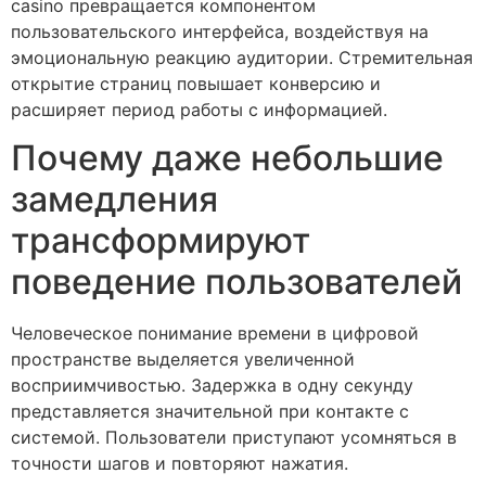
casino превращается компонентом
пользовательского интерфейса, воздействуя на
эмоциональную реакцию аудитории. Стремительная
открытие страниц повышает конверсию и
расширяет период работы с информацией.
Почему даже небольшие
замедления
трансформируют
поведение пользователей
Человеческое понимание времени в цифровой
пространстве выделяется увеличенной
восприимчивостью. Задержка в одну секунду
представляется значительной при контакте с
системой. Пользователи приступают усомняться в
точности шагов и повторяют нажатия.