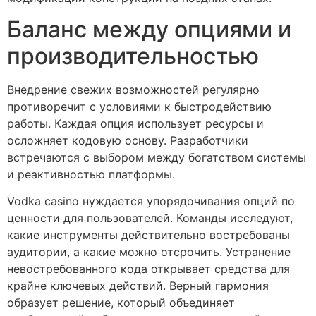
Баланс между опциями и
производительностью
Внедрение свежих возможностей регулярно
противоречит с условиями к быстродействию
работы. Каждая опция использует ресурсы и
осложняет кодовую основу. Разработчики
встречаются с выбором между богатством системы
и реактивностью платформы.
Vodka casino нуждается упорядочивания опций по
ценности для пользователей. Команды исследуют,
какие инструменты действительно востребованы
аудитории, а какие можно отсрочить. Устранение
невостребованного кода открывает средства для
крайне ключевых действий. Верный гармония
образует решение, который объединяет