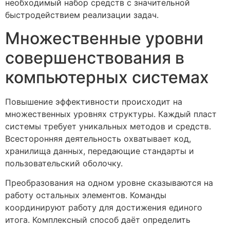
необходимый набор средств с значительной
быстродействием реализации задач.
Множественные уровни
совершенствования в
компьютерных системах
Повышение эффективности происходит на
множественных уровнях структуры. Каждый пласт
системы требует уникальных методов и средств.
Всесторонняя деятельность охватывает код,
хранилища данных, передающие стандарты и
пользовательский оболочку.
Преобразования на одном уровне сказываются на
работу остальных элементов. Команды
координируют работу для достижения единого
итога. Комплексный способ даёт определить