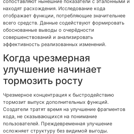
сопоставляют нынешние показатели с эталонными и
находят расхождения. Исследование кода
отображает функции, потребляющие значительнее
всего средств. Данные содействуют формировать
обоснованные выводы о очерёдности
совершенствований и анализировать
эффективность реализованных изменений.
Когда чрезмерная
улучшение начинает
тормозить росту
Чрезмерное концентрация к быстродействию
тормозит выпуск дополнительных функций.
Создатели тратят время на улучшение фрагментов
кода, не сказывающихся на понимание
пользователей. Преждевременная улучшение
осложняет структуру без видимой выгоды.