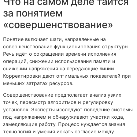
Что на самом деле таится
за понятием
«совершенствование»
Понятие включает шаги, направленные на
совершенствование функционирования структуры.
Речь идёт о сокращении времени исполнения
операций, снижении использования памяти и
снижении напряжения на передающие линии.
Корректировки дают оптимальных показателей при
меньших затратах ресурсов.
Совершенствование предполагает анализ узких
точек, пересмотр алгоритмов и регулировку
установок. Эксперты исследуют поведение системы
под напряжением и обнаруживают участки кода,
замедляющие работу. Процесс нуждается знания
технологий и умения искать согласие между