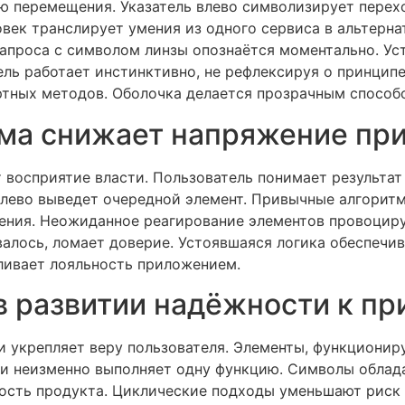
ю перемещения. Указатель влево символизирует перех
век транслирует умения из одного сервиса в альтерна
апроса с символом линзы опознаётся моментально. У
ль работает инстинктивно, не рефлексируя о принцип
ртных методов. Оболочка делается прозрачным способ
ема снижает напряжение пр
восприятие власти. Пользователь понимает результат 
влево выведет очередной элемент. Привычные алгорит
ния. Неожиданное реагирование элементов провоциру
алось, ломает доверие. Устоявшаяся логика обеспечив
ливает лояльность приложением.
в развитии надёжности к п
 укрепляет веру пользователя. Элементы, функционир
си неизменно выполняет одну функцию. Символы облада
ость продукта. Циклические подходы уменьшают риск 