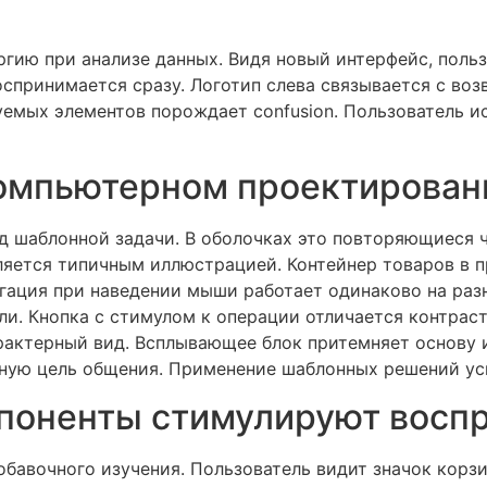
ргию при анализе данных. Видя новый интерфейс, поль
оспринимается сразу. Логотип слева связывается с воз
уемых элементов порождает confusion. Пользователь и
компьютерном проектирован
д шаблонной задачи. В оболочках это повторяющиеся ч
ляется типичным иллюстрацией. Контейнер товаров в п
гация при наведении мыши работает одинаково на разн
и. Кнопка с стимулом к операции отличается контрас
рактерный вид. Всплывающее блок притемняет основу 
ную цель общения. Применение шаблонных решений ус
поненты стимулируют восп
бавочного изучения. Пользователь видит значок корз