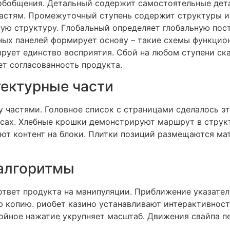
обобщения. Детальный содержит самостоятельные дета
астям. Промежуточный ступень содержит структуры и
ную структуру. Глобальный определяет глобальную по
ных панелей формирует основу – такие схемы функцион
рует единство восприятия. Сбой на любом ступени ск
т согласованность продукта.
тектурные части
частями. Головное список с страницами сделалось эт
сах. Хлебные крошки демонстрируют маршрут в структ
уют контент на блоки. Плитки позиций размещаются ма
 алгоритмы
твет продукта на манипуляции. Приближение указате
 копию. риобет казино устанавливают интерактивност
ойное нажатие укрупняет масштаб. Движения свайпа 