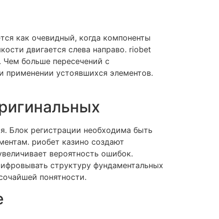
тся как очевидный, когда компоненты
ости двигается слева направо. riobet
. Чем больше пересечений с
и применении устоявшихся элементов.
оригинальных
я. Блок регистрации необходима быть
ментам. риобет казино создают
увеличивает вероятность ошибок.
шифровывать структуру фундаментальных
сочайшей понятности.
е