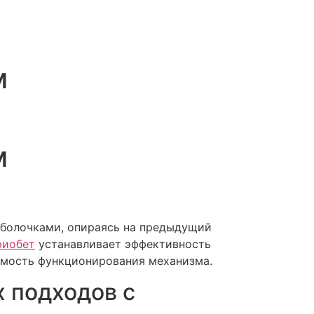
м
м
оболочками, опираясь на предыдущий
риобет
устанавливает эффективность
емость функционирования механизма.
 подходов с