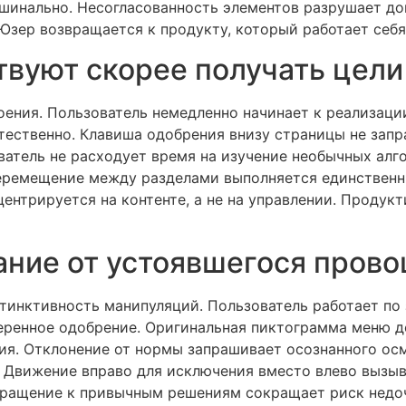
шинально. Несогласованность элементов разрушает до
Юзер возвращается к продукту, который работает себя
твуют скорее получать цели
ения. Пользователь немедленно начинает к реализации
тественно. Клавиша одобрения внизу страницы не запр
ватель не расходует время на изучение необычных алг
еремещение между разделами выполняется единственн
ентрируется на контенте, а не на управлении. Продук
ние от устоявшегося прово
тинктивность манипуляций. Пользователь работает по
еренное одобрение. Оригинальная пиктограмма меню д
я. Отклонение от нормы запрашивает осознанного ос
 Движение вправо для исключения вместо влево вызыв
бращение к привычным решениям сокращает риск недо