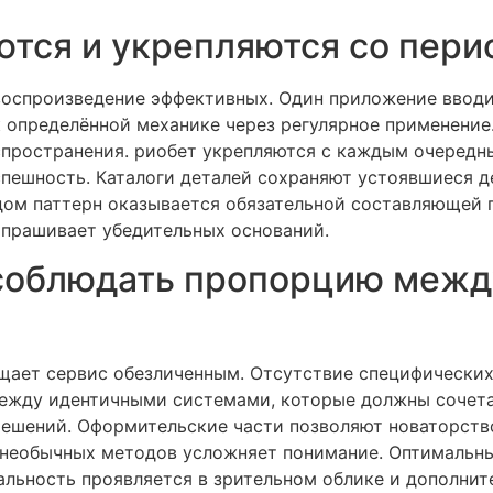
тся и укрепляются со пер
оспроизведение эффективных. Один приложение вводит
к определённой механике через регулярное применение
спространения. риобет укрепляются с каждым очеред
спешность. Каталоги деталей сохраняют устоявшиеся 
дом паттерн оказывается обязательной составляющей 
прашивает убедительных оснований.
соблюдать пропорцию межд
ает сервис обезличенным. Отсутствие специфических
ежду идентичными системами, которые должны сочета
ешений. Оформительские части позволяют новаторство
 необычных методов усложняет понимание. Оптимальн
альность проявляется в зрительном облике и дополни