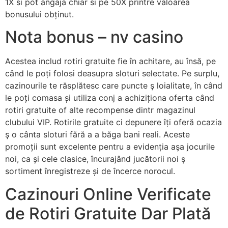
1X si pot angaja chiar si pe 50X printre valoarea
bonusului obținut.
Nota bonus – nv casino
Acestea includ rotiri gratuite fie în achitare, au însă, pe
când le poți folosi deasupra sloturi selectate. Pe surplu,
cazinourile te răsplătesc care puncte ş loialitate, în când
le poți comasa și utiliza conj a achiziționa oferta când
rotiri gratuite of alte recompense dintr magazinul
clubului VIP. Rotirile gratuite ci depunere îți oferă ocazia
ş o cânta sloturi fără a a băga bani reali. Aceste
promoții sunt excelente pentru a evidenția aşa jocurile
noi, ca și cele clasice, încurajând jucătorii noi ş
sortiment înregistreze și de încerce norocul.
Cazinouri Online Verificate
de Rotiri Gratuite Dar Plată