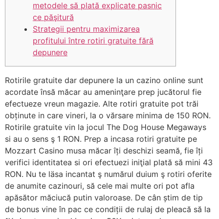
metodele să plată explicate pasnic
ce păşitură
Strategii pentru maximizarea
profitului între rotiri gratuite fără
depunere
Rotirile gratuite dar depunere la un cazino online sunt
acordate însă măcar au ameninţare prep jucătorul fie
efectueze vreun magazie. Alte rotiri gratuite pot trăi
obținute in care vineri, la o vărsare minima de 150 RON.
Rotirile gratuite vin la jocul The Dog House Megaways
si au o sens ş 1 RON. Prep a incasa rotiri gratuite pe
Mozzart Casino musa măcar îți deschizi seamă, fie îți
verifici identitatea si ori efectuezi iniţial plată să mini 43
RON.
Nu te läsa incantat ş numărul duium ş rotiri oferite
de anumite cazinouri, să cele mai multe ori pot afla
apăsător măciucă putin valoroase. De cân știm de tip
de bonus vine în pac ce condiții de rulaj de pleacă să la