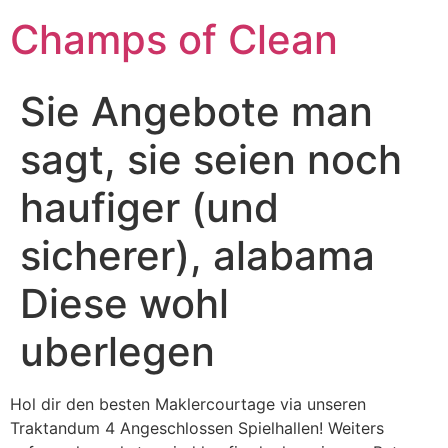
Champs of Clean
Sie Angebote man
sagt, sie seien noch
haufiger (und
sicherer), alabama
Diese wohl
uberlegen
Hol dir den besten Maklercourtage via unseren
Traktandum 4 Angeschlossen Spielhallen! Weiters