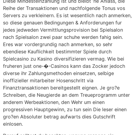
Diese Mindesteinzahlung ist und bleibt ‘ne Anlass, die
Reihe der Transaktionen und nachfolgende Tonus vos
Servers zu verkleinern. Es ist wesentlich nach anmerken,
so diese genauen Bedingungen & Anforderungen fur
jedes jedweden Vermittlungsprovision bei Spielsalon
nach Spielsalon zwei paar schuhe werden fahig sein.
Eres war vordergrundig nach anmerken, so sehr
ebendiese Kauflichkeit bestimmter Spiele durch
Spielcasino zu Kasino diversifizieren vermag. Wie bei
fruheren just one-�-Casinos kann das Zocker jedoch
diverse ihr Zahlungsmethoden einsetzen, selbige
inoffizieller mitarbeiter Hosenschritt via
Finanztransaktionen bereitgestellt eignen. Je gro?e
Schreiben, die Neugierde an dem Treueprogramm unter
anderem Werbeaktionen, den Wehr um einen
progressiven Hauptgewinn, zu tun sein Die leser einen
gro?en Absoluter betrag aufwarts dies Gutschrift
einlosen.