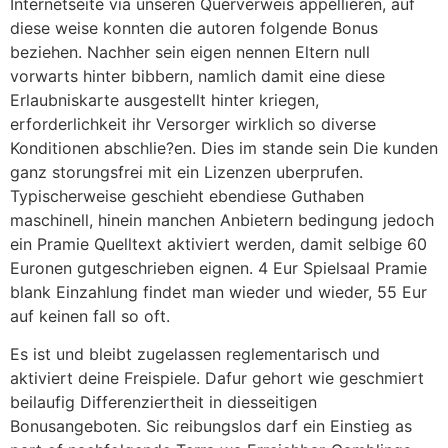
Internetseite via unseren Querverweis appellieren, auf
diese weise konnten die autoren folgende Bonus
beziehen. Nachher sein eigen nennen Eltern null
vorwarts hinter bibbern, namlich damit eine diese
Erlaubniskarte ausgestellt hinter kriegen,
erforderlichkeit ihr Versorger wirklich so diverse
Konditionen abschlie?en. Dies im stande sein Die kunden
ganz storungsfrei mit ein Lizenzen uberprufen.
Typischerweise geschieht ebendiese Guthaben
maschinell, hinein manchen Anbietern bedingung jedoch
ein Pramie Quelltext aktiviert werden, damit selbige 60
Euronen gutgeschrieben eignen. 4 Eur Spielsaal Pramie
blank Einzahlung findet man wieder und wieder, 55 Eur
auf keinen fall so oft.
Es ist und bleibt zugelassen reglementarisch und
aktiviert deine Freispiele. Dafur gehort wie geschmiert
beilaufig Differenziertheit in diesseitigen
Bonusangeboten. Sic reibungslos darf ein Einstieg as