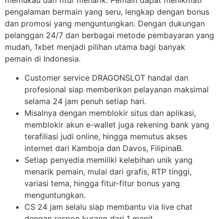
memukau dan fitur menarik. Pemain dapat menikmati
pengalaman bermain yang seru, lengkap dengan bonus
dan promosi yang menguntungkan. Dengan dukungan
pelanggan 24/7 dan berbagai metode pembayaran yang
mudah, 1xbet menjadi pilihan utama bagi banyak
pemain di Indonesia.
Customer service DRAGONSLOT handal dan
profesional siap memberikan pelayanan maksimal
selama 24 jam penuh setiap hari.
Misalnya dengan memblokir situs dan aplikasi,
memblokir akun e-wallet juga rekening bank yang
terafiliasi judi online, hingga memutus akses
internet dari Kamboja dan Davos, FilipinaB.
Setiap penyedia memiliki kelebihan unik yang
menarik pemain, mulai dari grafis, RTP tinggi,
variasi tema, hingga fitur-fitur bonus yang
menguntungkan.
CS 24 jam selalu siap membantu via live chat
dengan respon kurang dari 1 menit.