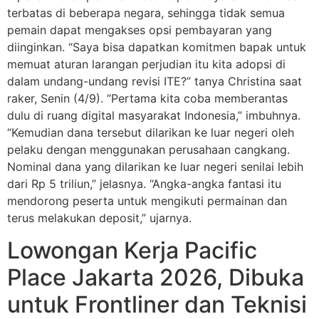
terbatas di beberapa negara, sehingga tidak semua
pemain dapat mengakses opsi pembayaran yang
diinginkan. “Saya bisa dapatkan komitmen bapak untuk
memuat aturan larangan perjudian itu kita adopsi di
dalam undang-undang revisi ITE?” tanya Christina saat
raker, Senin (4/9). “Pertama kita coba memberantas
dulu di ruang digital masyarakat Indonesia,” imbuhnya.
“Kemudian dana tersebut dilarikan ke luar negeri oleh
pelaku dengan menggunakan perusahaan cangkang.
Nominal dana yang dilarikan ke luar negeri senilai lebih
dari Rp 5 triliun,” jelasnya. “Angka-angka fantasi itu
mendorong peserta untuk mengikuti permainan dan
terus melakukan deposit,” ujarnya.
Lowongan Kerja Pacific
Place Jakarta 2026, Dibuka
untuk Frontliner dan Teknisi