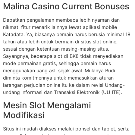
Malina Casino Current Bonuses
Dapatkan pengalaman membaca lebih nyaman dan
nikmati fitur menarik lainnya lewat aplikasi mobile
Katadata. Ya, biasanya pemain harus berusia minimal 18
tahun atau lebih untuk bermain di situs slot online,
sesuai dengan ketentuan masing-masing situs.
Sayangnya, beberapa slot di BK8 tidak menyediakan
mode permainan gratis, sehingga pemain harus
menggunakan uang asli sejak awal. Mulanya Budi
diminta komitmennya untuk memasukkan aturan
larangan perjudian online itu ke dalam revisi Undang-
undang Informasi dan Transaksi Elektronik (UU ITE).
Mesin Slot Mengalami
Modifikasi
Situs ini mudah diakses melalui ponsel dan tablet, serta