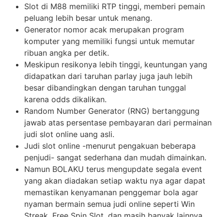
Slot di M88 memiliki RTP tinggi, memberi pemain
peluang lebih besar untuk menang.
Generator nomor acak merupakan program
komputer yang memiliki fungsi untuk memutar
ribuan angka per detik.
Meskipun resikonya lebih tinggi, keuntungan yang
didapatkan dari taruhan parlay juga jauh lebih
besar dibandingkan dengan taruhan tunggal
karena odds dikalikan.
Random Number Generator (RNG) bertanggung
jawab atas persentase pembayaran dari permainan
judi slot online uang asli.
Judi slot online -menurut pengakuan beberapa
penjudi- sangat sederhana dan mudah dimainkan.
Namun BOLAKU terus mengupdate segala event
yang akan diadakan setiap waktu nya agar dapat
memastikan kenyamanan penggemar bola agar
nyaman bermain semua judi online seperti Win
Streak, Free Spin Slot, dan masih banyak lainnya.