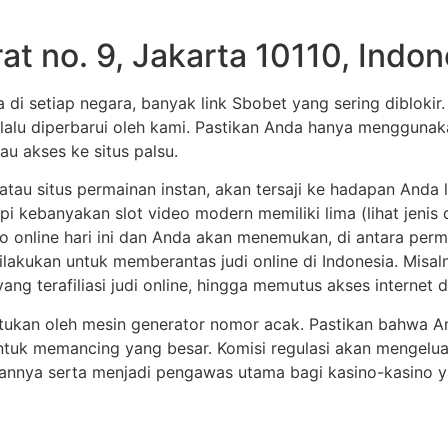
t no. 9, Jakarta 10110, Indon
a di setiap negara, banyak link Sbobet yang sering diblok
elalu diperbarui oleh kami. Pastikan Anda hanya menggunak
u akses ke situs palsu.
e atau situs permainan instan, akan tersaji ke hadapan And
etapi kebanyakan slot video modern memiliki lima (lihat jenis
o online hari ini dan Anda akan menemukan, di antara perma
kukan untuk memberantas judi online di Indonesia. Misaln
ng terafiliasi judi online, hingga memutus akses internet 
entukan oleh mesin generator nomor acak. Pastikan bahwa 
ntuk memancing yang besar. Komisi regulasi akan mengelu
nannya serta menjadi pengawas utama bagi kasino-kasino y