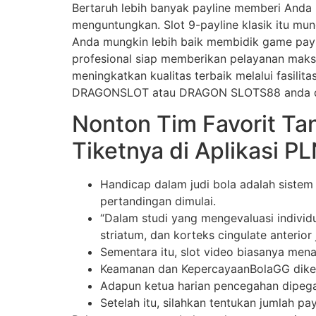
Bertaruh lebih banyak payline memberi Anda
menguntungkan. Slot 9-payline klasik itu m
Anda mungkin lebih baik membidik game pay
profesional siap memberikan pelayanan maksi
meningkatkan kualitas terbaik melalui fasili
DRAGONSLOT atau DRAGON SLOTS88 anda dapa
Nonton Tim Favorit Tan
Tiketnya di Aplikasi P
Handicap dalam judi bola adalah siste
pertandingan dimulai.
“Dalam studi yang mengevaluasi individ
striatum, dan korteks cingulate anterior 
Sementara itu, slot video biasanya men
Keamanan dan KepercayaanBolaGG diken
Adapun ketua harian pencegahan dipegan
Setelah itu, silahkan tentukan jumlah pa