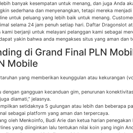
 lebih banyak kesempatan untuk menang, dan juga Anda ak
ungkin sederhana dan menyenangkan, tetapi mereka menjad
line untuk peluang yang lebih baik untuk menang. Custo
mal selama 24 jam penuh setiap hari. Daftar Dragonslot a
tas kami berjanji untuk melayani pelanggan kami sebagai me
t yakin bahwa anda mengakses situs yang aman dan ter
ding di Grand Final PLN Mobil
LN Mobile
m taruhan yang memberikan keunggulan atau kekurangan (vo
u dengan gangguan kecanduan gim, penurunan konektivitas d
juga diamati,” jelasnya.
ampilkan setidaknya 5 gulungan atau lebih dan beberapa pa
al sebagai platform yang aman dan terpercaya.
g oleh Menkoinfo, Budi Arie dan ketua harian penegakan hu
ylines yang diinginkan lalu tentukan nilai koin yang ingin 