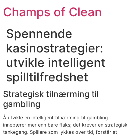
Champs of Clean
Spennende
kasinostrategier:
utvikle intelligent
spilltilfredshet
Strategisk tilnærming til
gambling
Å utvikle en intelligent tilnærming til gambling
innebærer mer enn bare flaks; det krever en strategisk
tankegang. Spillere som lykkes over tid, forstår at