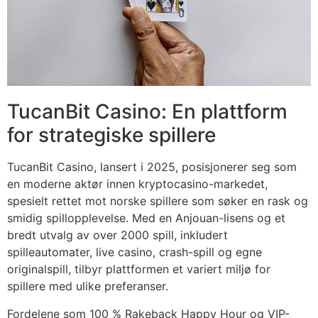
TucanBit Casino: En plattform
for strategiske spillere
TucanBit Casino, lansert i 2025, posisjonerer seg som
en moderne aktør innen kryptocasino-markedet,
spesielt rettet mot norske spillere som søker en rask og
smidig spillopplevelse. Med en Anjouan-lisens og et
bredt utvalg av over 2000 spill, inkludert
spilleautomater, live casino, crash-spill og egne
originalspill, tilbyr plattformen et variert miljø for
spillere med ulike preferanser.
Fordelene som 100 % Rakeback Happy Hour og VIP-