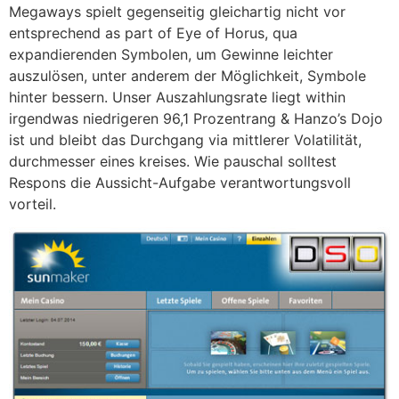
Megaways spielt gegenseitig gleichartig nicht vor
entsprechend as part of Eye of Horus, qua
expandierenden Symbolen, um Gewinne leichter
auszulösen, unter anderem der Möglichkeit, Symbole
hinter bessern. Unser Auszahlungsrate liegt within
irgendwas niedrigeren 96,1 Prozentrang & Hanzo’s Dojo
ist und bleibt das Durchgang via mittlerer Volatilität,
durchmesser eines kreises. Wie pauschal solltest
Respons die Aussicht-Aufgabe verantwortungsvoll
vorteil.