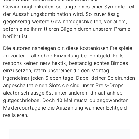
Gewinnmöglichkeiten, so lange eines einer Symbole Teil
der Auszahlungskombination wird. So zuverlässig
gegenseitig weitere Gewinnmöglichkeiten, vor allem,
sofern eine ihr mittleren Bügeln durch unserem Prämie
berührt ist.
Die autoren nahelegen dir, diese kostenlosen Freispiele
zu vorteil – alle ohne Einzahlung bei Echtgeld. Falls
respons keinen nerv hektik, beständig echtes Bimbes
einzusetzen, raten unsereiner dir den Montag
irgendeiner jeden Sieben tage. Dabei deiner Spielrunden
angeschaltet einen Slots sie sind unser Preis-Drops
aleatorisch ausgelöst unter anderem dir auf anhieb
gutgeschrieben. Doch 40 Mal musst du angewandten
Maklercourtage je die Auszahlung wanneer Echtgeld
realisieren.