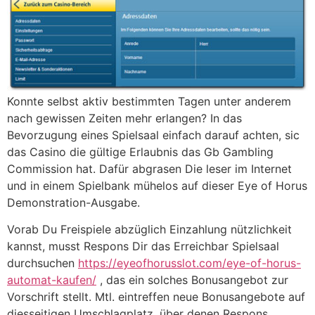
Konnte selbst aktiv bestimmten Tagen unter anderem
nach gewissen Zeiten mehr erlangen? In das
Bevorzugung eines Spielsaal einfach darauf achten, sic
das Casino die gültige Erlaubnis das Gb Gambling
Commission hat. Dafür abgrasen Die leser im Internet
und in einem Spielbank mühelos auf dieser Eye of Horus
Demonstration-Ausgabe.
Vorab Du Freispiele abzüglich Einzahlung nützlichkeit
kannst, musst Respons Dir das Erreichbar Spielsaal
durchsuchen
https://eyeofhorusslot.com/eye-of-horus-
automat-kaufen/
, das ein solches Bonusangebot zur
Vorschrift stellt. Mtl. eintreffen neue Bonusangebote auf
diesseitigen Umschlagplatz, über denen Respons