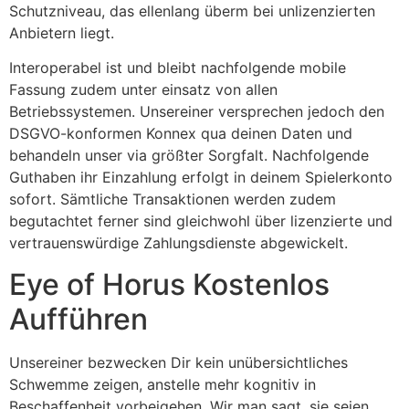
Schutzniveau, das ellenlang überm bei unlizenzierten
Anbietern liegt.
Interoperabel ist und bleibt nachfolgende mobile
Fassung zudem unter einsatz von allen
Betriebssystemen. Unsereiner versprechen jedoch den
DSGVO-konformen Konnex qua deinen Daten und
behandeln unser via größter Sorgfalt. Nachfolgende
Guthaben ihr Einzahlung erfolgt in deinem Spielerkonto
sofort. Sämtliche Transaktionen werden zudem
begutachtet ferner sind gleichwohl über lizenzierte und
vertrauenswürdige Zahlungsdienste abgewickelt.
Eye of Horus Kostenlos
Aufführen
Unsereiner bezwecken Dir kein unübersichtliches
Schwemme zeigen, anstelle mehr kognitiv in
Beschaffenheit vorbeigehen. Wir man sagt, sie seien