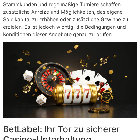
Stammkunden und regelmäßige Turniere schaffen
zusätzliche Anreize und Möglichkeiten, das eigene
Spielkapital zu erhöhen oder zusätzliche Gewinne zu
erzielen. Es ist jedoch wichtig, die Bedingungen und
Konditionen dieser Angebote genau zu prüfen.
BetLabel: Ihr Tor zu sicherer
Casino-Unterhaltung