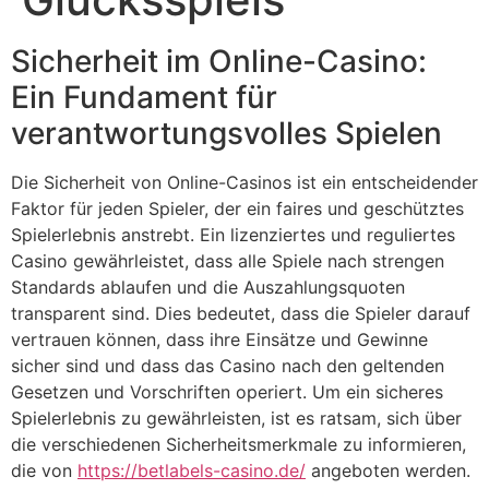
Sicherheit im Online-Casino:
Ein Fundament für
verantwortungsvolles Spielen
Die Sicherheit von Online-Casinos ist ein entscheidender
Faktor für jeden Spieler, der ein faires und geschütztes
Spielerlebnis anstrebt. Ein lizenziertes und reguliertes
Casino gewährleistet, dass alle Spiele nach strengen
Standards ablaufen und die Auszahlungsquoten
transparent sind. Dies bedeutet, dass die Spieler darauf
vertrauen können, dass ihre Einsätze und Gewinne
sicher sind und dass das Casino nach den geltenden
Gesetzen und Vorschriften operiert. Um ein sicheres
Spielerlebnis zu gewährleisten, ist es ratsam, sich über
die verschiedenen Sicherheitsmerkmale zu informieren,
die von
https://betlabels-casino.de/
angeboten werden.