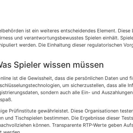
lbehörden ist ein weiteres entscheidendes Element. Diese 
irness und verantwortungsbewusstes Spielen einhält. Spiele
ipuliert werden. Die Einhaltung dieser regulatorischen Vorg
 Was Spieler wissen müssen
line ist die Gewissheit, dass die persönlichen Daten und f
rschlüsselungstechnologien, um sicherzustellen, dass alle 
gistrierungsdaten, sondern auch alle Ein- und Auszahlungen.
spaß.
ige Prüfinstitute gewährleistet. Diese Organisationen test
n und Tischspielen bestimmen. Die Ergebnisse dieser Tests 
nachvollziehen können. Transparente RTP-Werte geben Aufsc
et werden.