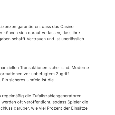
Lizenzen garantieren, dass das Casino
r können sich darauf verlassen, dass ihre
aben schafft Vertrauen und ist unerlässlich
inanziellen Transaktionen sicher sind. Moderne
Informationen vor unbefugtem Zugriff
 Ein sicheres Umfeld ist die
en regelmäßig die Zufallszahlengeneratoren
werden oft veröffentlicht, sodass Spieler die
hluss darüber, wie viel Prozent der Einsätze